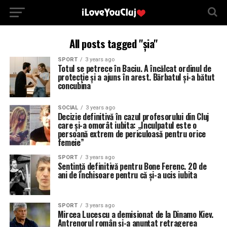
All posts tagged "șia"
SPORT
3 years ago
Totul se petrece în Baciu. A încălcat ordinul de
protecție și a ajuns în arest. Bărbatul și-a bătut
concubina
SOCIAL
3 years ago
Decizie definitivă în cazul profesorului din Cluj
care și-a omorât iubita: „Inculpatul este o
persoană extrem de periculoasă pentru orice
femeie”
SPORT
3 years ago
Sentință definitivă pentru Bone Ferenc. 20 de
ani de închisoare pentru că și-a ucis iubita
SPORT
3 years ago
Mircea Lucescu a demisionat de la Dinamo Kiev.
Antrenorul român și-a anunțat retragerea