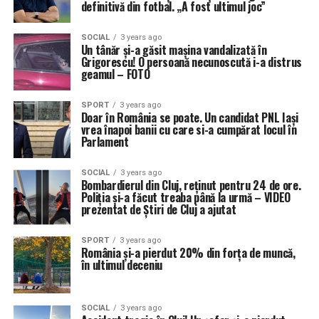
definitivă din fotbal. „A fost ultimul joc”
SOCIAL
3 years ago
Un tânăr și-a găsit mașina vandalizată în
Grigorescu! O persoană necunoscută i-a distrus
geamul – FOTO
SPORT
3 years ago
Doar în România se poate. Un candidat PNL Iași
vrea înapoi banii cu care si-a cumpărat locul în
Parlament
SOCIAL
3 years ago
Bombardierul din Cluj, reținut pentru 24 de ore.
Poliția și-a făcut treaba până la urmă – VIDEO
prezentat de Știri de Cluj a ajutat
SPORT
3 years ago
România și-a pierdut 20% din forța de muncă,
în ultimul deceniu
SOCIAL
3 years ago