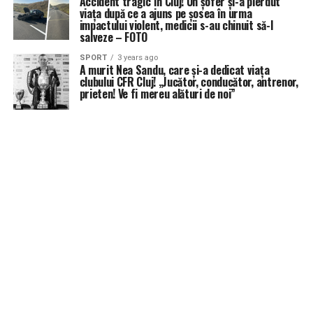
Accident tragic în Cluj! Un șofer și-a pierdut
viața după ce a ajuns pe șosea în urma
impactului violent, medicii s-au chinuit să-l
salveze – FOTO
SPORT
3 years ago
A murit Nea Sandu, care și-a dedicat viața
clubului CFR Cluj! „Jucător, conducător, antrenor,
prieten! Ve fi mereu alături de noi”