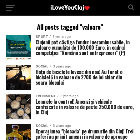
All posts tagged "valoare"
SPORT
3 years ago
Clujenii pot câștiga fonduri nerambursabile, în
valoare cumulată de 100.000 Euro, în cadrul
competiției “Românii sunt antreprenori” (P)
SOCIAL
3 years ago
Hoții de biciclete lovesc din nou! Au furat o
bicicletă în valoare de 2700 de lei chiar din
scara blocului
EVENIMENT
3 years ago
Lemnele la control! Amenzi și vehicule
confiscate în valoare de peste 250.000 de euro,
în Cluj
SOCIAL
3 years ago
Operațiunea ”blocada” pe drumurile din Cluj! Trei
șoferi au primit amenzi în valoare de aproape