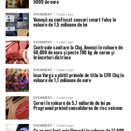
5000 de euro
EVENIMENT
3 years ago
Vameșii au confiscat ceasuri smart false în
valoare de 1,5 milioane de lei
EVENIMENT
3 years ago
Controale sanitare la Cluj. Amenzi în valoare de
60.000 de euro și peste 100 kg de carne și
brânzeturi distruse
EVENIMENT
3 years ago
Ioan Varga a plătit primele de titlu la CFR Cluj în
valoare de 1,1 milioane de euro
EVENIMENT
3 years ago
Cereri în valoare de 5,7 miliarde de lei pe
Programul privind consolidarea de risc seismic
EVENIMENT
3 years ago
Ce se mai fură prin Floreşti în valoare de 17.000