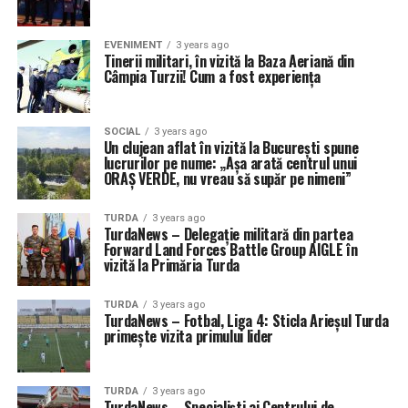
EVENIMENT
3 years ago
Tinerii militari, în vizită la Baza Aeriană din
Câmpia Turzii! Cum a fost experiența
SOCIAL
3 years ago
Un clujean aflat în vizită la București spune
lucrurilor pe nume: „Așa arată centrul unui
ORAȘ VERDE, nu vreau să supăr pe nimeni”
TURDA
3 years ago
TurdaNews – Delegație militară din partea
Forward Land Forces Battle Group AIGLE în
vizită la Primăria Turda
TURDA
3 years ago
TurdaNews – Fotbal, Liga 4: Sticla Arieșul Turda
primește vizita primului lider
TURDA
3 years ago
TurdaNews – Specialiști ai Centrului de