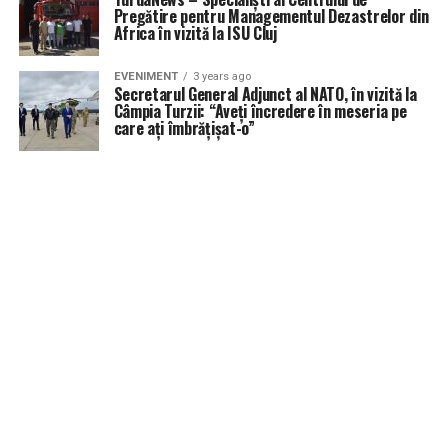
Pregătire pentru Managementul Dezastrelor din
Africa în vizită la ISU Cluj
EVENIMENT
3 years ago
Secretarul General Adjunct al NATO, în vizită la
Câmpia Turzii: “Aveți încredere în meseria pe
care ați îmbrățișat-o”