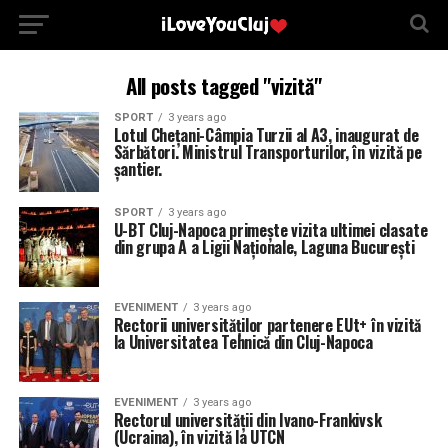
All posts tagged "vizită"
SPORT
3 years ago
Lotul Chețani-Câmpia Turzii al A3, inaugurat de
Sărbători. Ministrul Transporturilor, în vizită pe
șantier.
SPORT
3 years ago
U-BT Cluj-Napoca primește vizita ultimei clasate
din grupa A a Ligii Naționale, Laguna București
EVENIMENT
3 years ago
Rectorii universităților partenere EUt+ în vizită
la Universitatea Tehnică din Cluj-Napoca
EVENIMENT
3 years ago
Rectorul universității din Ivano-Frankivsk
(Ucraina), în vizită la UTCN