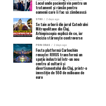
Locul unde pacienții vin pentru un
tratament și rămân pentru
oamenii care îi fac să zâmbească
STIRI
2 days ago
Se taie arborii din jurul Catedralei
Mitropolitane din Cluj.
Arhiepiscopia explică de ce, iar
decizia stârnește controverse
PRIN ORAS
2 days ago
Fosta platformă Carbochim
renaște: RIVUS transformă un
spațiu industrial într-un nou
centru al culturii și
divertismentului din Cluj, printr-o
investiție de 550 de milioane de
euro