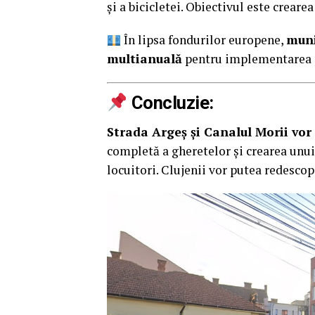
și a bicicletei. Obiectivul este creare
În lipsa fondurilor europene,
muni
multianuală
pentru implementarea p
Concluzie:
Strada Argeș și Canalul Morii vor
completă a gheretelor și crearea unui
locuitori. Clujenii vor putea redescop