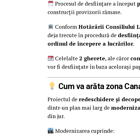
Procesul de desființare a început
p
construcții provizorii rămase.
Conform
Hotărârii Consiliului L
deja trecute în procedură de
desfiin
ordinul de începere a lucrărilor
.
Celelalte
2 gherete
, ale căror
con
vor fi desființate în baza acelorași paș
Cum va arăta zona Cana
Proiectul de
redeschidere și decop
dintr-un plan mai larg de
modernizar
din jur.
Modernizarea cuprinde: