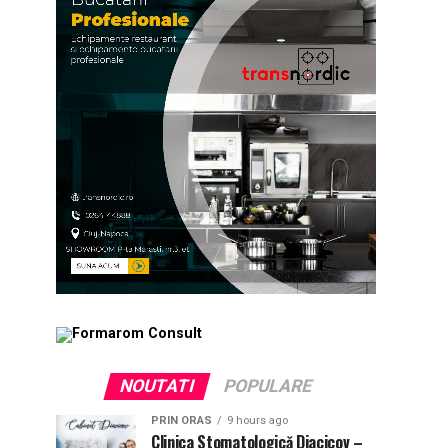
NOUTATI
POPULARE
PRIN ORAS
9 hours ago
Clinica Stomatologică Diacicov –