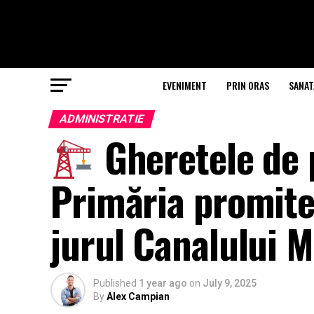
EVENIMENT
PRIN ORAS
SANAT
ADMINISTRATIE
Gheretele de p
Primăria promite
jurul Canalului M
Published
1 year ago
on
July 9, 2025
By
Alex Campian