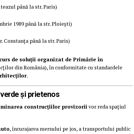
teazul până la str. Paris)
brie 1989 până la str. Ploiești)
r. Constanța până la str. Paris)
curs de soluții organizat de Primărie în
cților din România), în conformitate cu standardele
hitecților
.
 verde și prietenos
iminarea construcțiilor provizorii
vor reda spațiul
auto
, încurajarea mersului pe jos, a transportului public