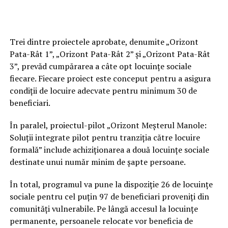
În timpul ședinței Consiliului Local, primarul Emil Boc a
declarat că obiectivul administrației este eliminarea
definitivă a fenomenului locuirii informale și
Trei dintre proiectele aprobate, denumite „Orizont
împiedicarea reapariției barăcilor în zona
Pata Rât
.
Pata-Rât 1”, „Orizont Pata-Rât 2” și „Orizont Pata-Rât
3”, prevăd cumpărarea a câte opt locuințe sociale
Edilul a afirmat că, în urma unei vizite recente în zonă, a
fiecare. Fiecare proiect este conceput pentru a asigura
observat că terenurile pe care existau construcții
condiții de locuire adecvate pentru minimum 30 de
improvizate au rămas libere și nu au mai fost ocupate.
beneficiari.
Acesta a susținut că inclusiv locuitorii relocați și-ar fi
exprimat dorința ca noile barăci să nu mai apară,
În paralel, proiectul-pilot „Orizont Meșterul Manole:
asumându-și să anunțe autoritățile în cazul unor noi
Soluții integrate pilot pentru tranziția către locuire
ocupări ilegale.
formală” include achiziționarea a două locuințe sociale
destinate unui număr minim de șapte persoane.
Potrivit datelor prezentate de Primărie, aproximativ
580 de persoane au fost relocate
până în prezent prin
În total, programul va pune la dispoziție 26 de locuințe
proiectele derulate de municipalitate. Noua strategie
sociale pentru cel puțin 97 de beneficiari proveniți din
prevede continuarea acestui proces până în anul 2030,
comunități vulnerabile. Pe lângă accesul la locuințe
când administrația își propune eliminarea completă a
permanente, persoanele relocate vor beneficia de