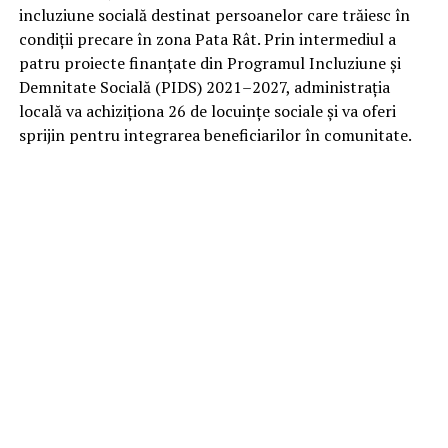
incluziune socială destinat persoanelor care trăiesc în
condiții precare în zona Pata Rât. Prin intermediul a
patru proiecte finanțate din Programul Incluziune și
Demnitate Socială (PIDS) 2021–2027, administrația
Primăria Cluj-Napoca a aprobat strategia prin care
locală va achiziționa 26 de locuințe sociale și va oferi
urmărește închiderea definitivă a zonei de locuire
sprijin pentru integrarea beneficiarilor în comunitate.
informală de la
Pata Rât
până în anul 2030.
Documentul votat de Consiliul Local prevede
achiziționarea a aproximativ 350 de locuințe și
continuarea programelor de relocare pentru persoanele
care locuiesc în cele șase așezări informale identificate
în municipiu.
Potrivit administrației locale, finanțarea proiectului va
proveni atât din fonduri europene, cât și din bugetul
local. Programul nu presupune doar cumpărarea
locuințelor, ci și servicii de integrare socială, consiliere
profesională, sprijin pentru ocuparea unui loc de
muncă, acces la educație și servicii medicale.