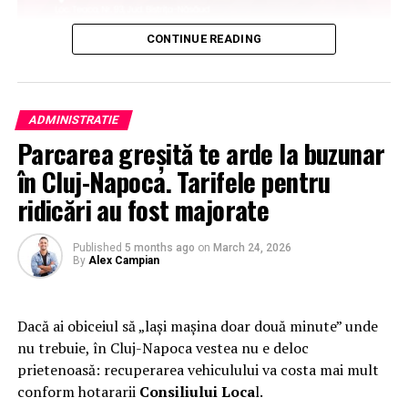
CONTINUE READING
ADMINISTRATIE
Parcarea greșită te arde la buzunar
în Cluj-Napoca. Tarifele pentru
ridicări au fost majorate
Published
5 months ago
on
March 24, 2026
By
Alex Campian
Dacă ai obiceiul să „lași mașina doar două minute” unde
nu trebuie, în
Cluj-Napoca
vestea nu e deloc
prietenoasă: recuperarea vehiculului va costa mai mult
conform hotararii
Consiliului Loca
l.