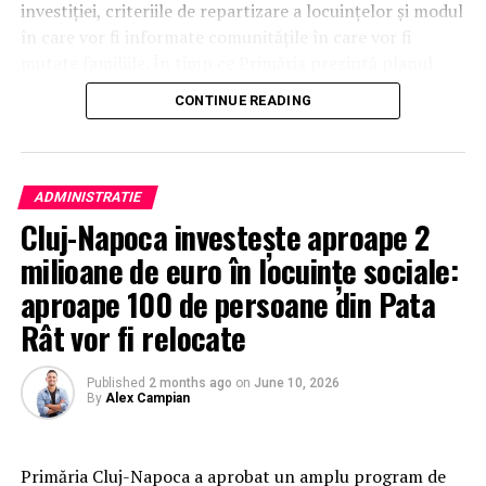
investiției, criteriile de repartizare a locuințelor și modul
în care vor fi informate comunitățile în care vor fi
mutate familiile. În timp ce Primăria prezintă planul
drept un succes social, vocile critice se întreabă dacă
CONTINUE READING
această strategie răspunde cu adevărat problemelor
urgente ale tuturor clujenilor sau dacă va genera noi
tensiuni în municipiu.
ADMINISTRATIE
Cluj-Napoca investește aproape 2
milioane de euro în locuințe sociale:
aproape 100 de persoane din Pata
Rât vor fi relocate
Published
2 months ago
on
June 10, 2026
By
Alex Campian
Primăria Cluj-Napoca a aprobat un amplu program de