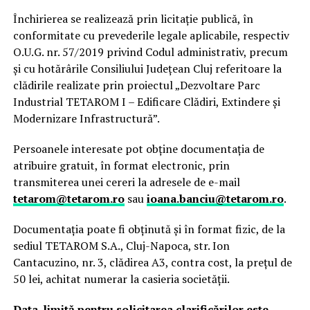
Închirierea se realizează prin licitație publică, în
conformitate cu prevederile legale aplicabile, respectiv
O.U.G. nr. 57/2019 privind Codul administrativ, precum
și cu hotărârile Consiliului Județean Cluj referitoare la
clădirile realizate prin proiectul „Dezvoltare Parc
Industrial TETAROM I – Edificare Clădiri, Extindere și
Modernizare Infrastructură”.
Persoanele interesate pot obține documentația de
atribuire gratuit, în format electronic, prin
transmiterea unei cereri la adresele de e-mail
tetarom@tetarom.ro
sau
ioana.banciu@tetarom.ro
.
Documentația poate fi obținută și în format fizic, de la
sediul TETAROM S.A., Cluj-Napoca, str. Ion
Cantacuzino, nr. 3, clădirea A3, contra cost, la prețul de
50 lei, achitat numerar la casieria societății.
Data-limită pentru solicitarea clarificărilor este