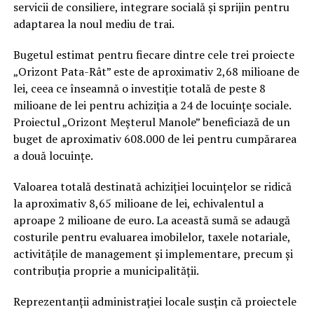
așezărilor informale din
Pata Rât
.
servicii de consiliere, integrare socială și sprijin pentru
adaptarea la noul mediu de trai.
În paralel, municipalitatea susține că a desfășurat ample
acțiuni de ecologizare în zonă, fiind colectate peste
Bugetul estimat pentru fiecare dintre cele trei proiecte
1.000 de tone de deșeuri.
„Orizont Pata-Rât” este de aproximativ 2,68 milioane de
lei, ceea ce înseamnă o investiție totală de peste 8
Strategia aprobată stabilește că achiziția celor
milioane de lei pentru achiziția a 24 de locuințe sociale.
aproximativ 350 de locuințe va fi realizată etapizat în
Proiectul „Orizont Meșterul Manole” beneficiază de un
următorii ani, obiectivul declarat fiind integrarea
buget de aproximativ 608.000 de lei pentru cumpărarea
beneficiarilor în comunitate și prevenirea reapariției
a două locuințe.
fenomenului locuirii informale. Totodată,
implementarea proiectului va fi urmărită atent, având
Valoarea totală destinată achiziției locuințelor se ridică
în vedere impactul financiar, social și urbanistic pe care
la aproximativ 8,65 milioane de lei, echivalentul a
o investiție de asemenea amploare îl poate avea asupra
aproape 2 milioane de euro. La această sumă se adaugă
municipiului Cluj-Napoca.
costurile pentru evaluarea imobilelor, taxele notariale,
activitățile de management și implementare, precum și
info imagine
: imagine generativa Ai
contribuția proprie a municipalității.
Facebook Comments Box
Reprezentanții administrației locale susțin că proiectele