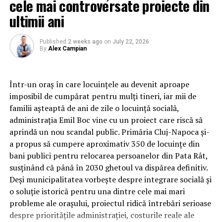
cele mai controversate proiecte din
ultimii ani
Published
2 weeks ago
on
July 22, 2026
By
Alex Campian
Într-un oraș în care locuințele au devenit aproape
imposibil de cumpărat pentru mulți tineri, iar mii de
familii așteaptă de ani de zile o locuință socială,
administrația Emil Boc vine cu un proiect care riscă să
aprindă un nou scandal public. Primăria Cluj-Napoca și-
a propus să cumpere aproximativ 350 de locuințe din
bani publici pentru relocarea persoanelor din Pata Rât,
susținând că până în 2030 ghetoul va dispărea definitiv.
Deși municipalitatea vorbește despre integrare socială și
o soluție istorică pentru una dintre cele mai mari
probleme ale orașului, proiectul ridică întrebări serioase
despre prioritățile administrației, costurile reale ale