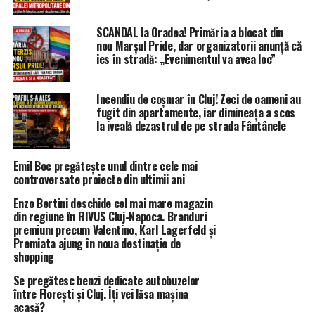
SCANDAL la Oradea! Primăria a blocat din
nou Marșul Pride, dar organizatorii anunță că
ies în stradă: „Evenimentul va avea loc”
Incendiu de coșmar în Cluj! Zeci de oameni au
fugit din apartamente, iar dimineața a scos
la iveală dezastrul de pe strada Fântânele
Emil Boc pregătește unul dintre cele mai
controversate proiecte din ultimii ani
Enzo Bertini deschide cel mai mare magazin
din regiune în RIVUS Cluj-Napoca. Branduri
premium precum Valentino, Karl Lagerfeld și
Premiata ajung în noua destinație de
shopping
Se pregătesc benzi dedicate autobuzelor
între Florești și Cluj. Îți vei lăsa mașina
acasă?