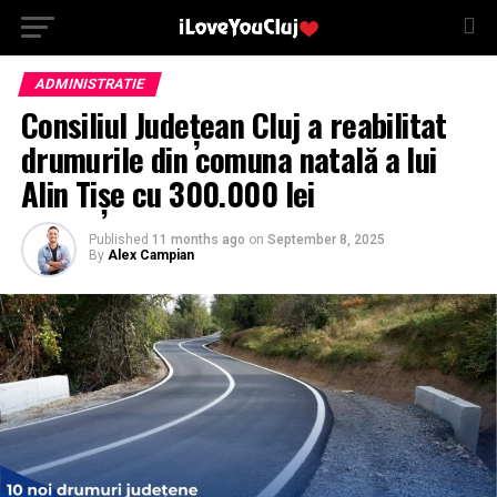
ADMINISTRATIE
Consiliul Județean Cluj a reabilitat
drumurile din comuna natală a lui
Alin Tișe cu 300.000 lei
Published
11 months ago
on
September 8, 2025
By
Alex Campian