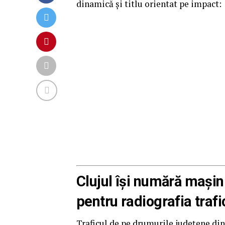
dinamică și titlu orientat pe impact:
Clujul își numără mașin
pentru radiografia trafi
Traficul de pe drumurile județene din 