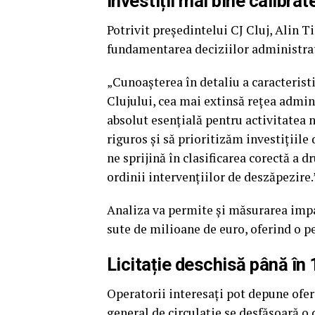
Investiții mai bine calibrat
Potrivit președintelui CJ Cluj, Alin 
fundamentarea deciziilor administra
„Cunoașterea în detaliu a caracterist
Clujului, cea mai extinsă rețea admin
absolut esențială pentru activitatea
riguros și să prioritizăm investițiile
ne sprijină în clasificarea corectă a d
ordinii intervențiilor de deszăpezire.
Analiza va permite și măsurarea impact
sute de milioane de euro, oferind o pe
Licitație deschisă până în 
Operatorii interesați pot depune ofer
general de circulație se desfășoară o d