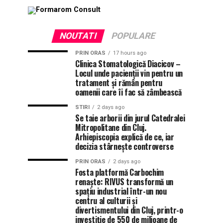
NOUTATI
POPULARE
PRIN ORAS
17 hours ago
Clinica Stomatologică Diacicov –
Locul unde pacienții vin pentru un
tratament și rămân pentru
oamenii care îi fac să zâmbească
STIRI
2 days ago
Se taie arborii din jurul Catedralei
Mitropolitane din Cluj.
Arhiepiscopia explică de ce, iar
decizia stârnește controverse
PRIN ORAS
2 days ago
Fosta platformă Carbochim
renaște: RIVUS transformă un
spațiu industrial într-un nou
centru al culturii și
divertismentului din Cluj, printr-o
investiție de 550 de milioane de