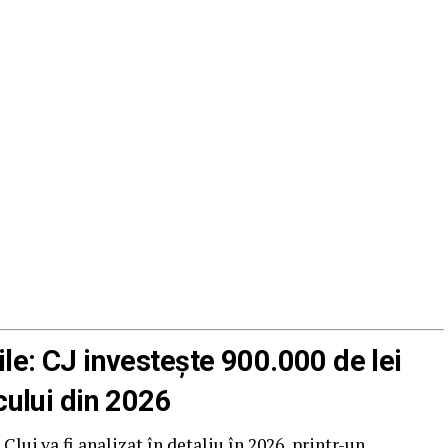
ile: CJ investește 900.000 de lei
cului din 2026
Cluj va fi analizat în detaliu în 2026, printr-un