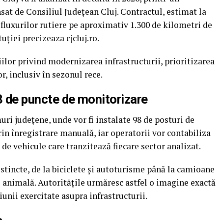
sat de Consiliul Județean Cluj. Contractul, estimat la
 fluxurilor rutiere pe aproximativ 1.300 de kilometri de
uției precizeaza cjcluj.ro.
iilor privind modernizarea infrastructurii, prioritizarea
or, inclusiv în sezonul rece.
8 de puncte de monitorizare
i județene, unde vor fi instalate 98 de posturi de
rin înregistrare manuală, iar operatorii vor contabiliza
e de vehicule care tranzitează fiecare sector analizat.
istincte, de la biciclete și autoturisme până la camioane
e animală. Autoritățile urmăresc astfel o imagine exactă
siunii exercitate asupra infrastructurii.