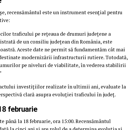
e
Tișe, recensământul este un instrument esențial pentru
tive:
icilor traficului pe rețeaua de drumuri județene a
istrată de un consiliu județean din România, este
 noastră. Aceste date ne permit să fundamentăm cât mai
 destinate modernizării infrastructurii rutiere. Totodată,
rumurilor pe niveluri de viabilitate, în vederea stabilirii
”
ului investițiilor realizate în ultimii ani, evaluate la
rspectivă clară asupra evoluției traficului în județ.
18 februarie
te până la 18 februarie, ora 15:00. Recensământul
ată la cinci ani și are rolul de a determina evoluția și