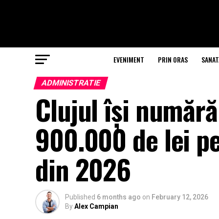
EVENIMENT
PRIN ORAS
SANAT
ADMINISTRATIE
Clujul își numără
900.000 de lei pe
din 2026
Published
6 months ago
on
February 12, 2026
By
Alex Campian