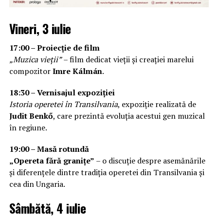
Vineri, 3 iulie
17:00 – Proiecție de film
„Muzica vieții”
– film dedicat vieții și creației marelui
compozitor
Imre Kálmán
.
18:30 – Vernisajul expoziției
Istoria operetei în Transilvania
, expoziție realizată de
Judit Benkő
, care prezintă evoluția acestui gen muzical
în regiune.
19:00 – Masă rotundă
„Opereta fără granițe”
– o discuție despre asemănările
și diferențele dintre tradiția operetei din Transilvania și
cea din Ungaria.
Sâmbătă, 4 iulie