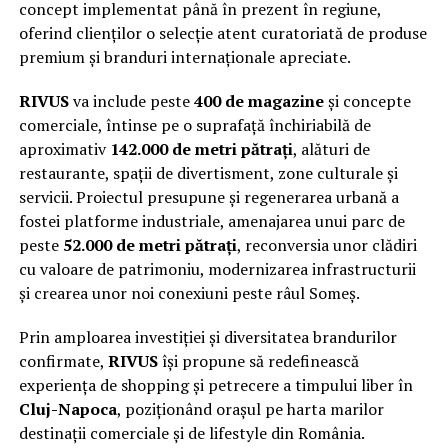
concept implementat până în prezent în regiune,
oferind clienților o selecție atent curatoriată de produse
premium și branduri internaționale apreciate.
RIVUS
va include peste
400 de magazine
și concepte
comerciale, întinse pe o suprafață închiriabilă de
aproximativ
142.000 de metri pătrați
, alături de
restaurante, spații de divertisment, zone culturale și
servicii. Proiectul presupune și regenerarea urbană a
fostei platforme industriale, amenajarea unui parc de
peste
52.000 de metri pătrați
, reconversia unor clădiri
cu valoare de patrimoniu, modernizarea infrastructurii
și crearea unor noi conexiuni peste râul Someș.
Prin amploarea investiției și diversitatea brandurilor
confirmate,
RIVUS
își propune să redefinească
experiența de shopping și petrecere a timpului liber în
Cluj-Napoca
, poziționând orașul pe harta marilor
destinații comerciale și de lifestyle din România.