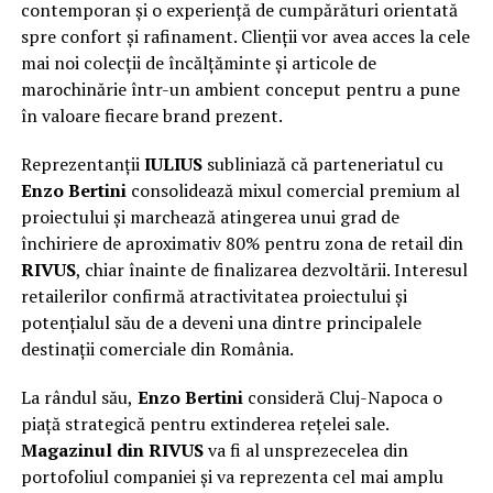
contemporan și o experiență de cumpărături orientată
spre confort și rafinament. Clienții vor avea acces la cele
mai noi colecții de încălțăminte și articole de
marochinărie într-un ambient conceput pentru a pune
în valoare fiecare brand prezent.
Reprezentanții
IULIUS
subliniază că parteneriatul cu
Enzo Bertini
consolidează mixul comercial premium al
proiectului și marchează atingerea unui grad de
închiriere de aproximativ 80% pentru zona de retail din
RIVUS
, chiar înainte de finalizarea dezvoltării. Interesul
retailerilor confirmă atractivitatea proiectului și
potențialul său de a deveni una dintre principalele
destinații comerciale din România.
La rândul său,
Enzo Bertini
consideră Cluj-Napoca o
piață strategică pentru extinderea rețelei sale.
Magazinul din RIVUS
va fi al unsprezecelea din
portofoliul companiei și va reprezenta cel mai amplu