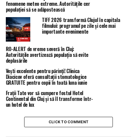
fenomene meteo extreme. Autoritățile cer
populației să se adăpostească
TIFF 2026 transformă Clujul în capitala
filmului: programul pe zile și cele mai
importante evenimente
RO-ALERT de vreme severă în Cluj:
Autoritățile avertizează populația să evite
deplasările
Vești excelente pentru părinți! Clinica
Diacicov oferă consultații stomatologice
GRATUITE pentru copii în toată luna iunie
Frații Tate vor să cumpere fostul Hotel
Continental din Cluj și să îl transforme într-
un hotel de lux
CLICK TO COMMENT