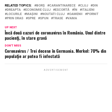
RELATED TOPICS:
BORȘ
CARANTINARECE
CLUJ
DIN
DREAPTA
ECONOMIE CLUJ
ESCORTĂ
ÎN
ITALIENI
LOCURILE
MAȘINI
NOUTATI CLUJ
OAMENII
PORNIT
PRIN ORAS
SPRE
SPUN
TRASE
VAMA
UP NEXT
Încă două cazuri de coronavirus în România. Unul dintre
pacienţi, în stare gravă
DON'T MISS
Coronavirus / Trei decese în Germania. Merkel: 70% din
populaţie ar putea fi infectată
ADVERTISEMENT