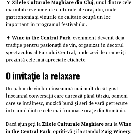
🍷
Zilele Culturale Maghiare din Cluj
, unul dintre cele
mai iubite evenimente culturale ale orașului, unde
gastronomia și vinurile de calitate ocupă un loc
important în programul festivalului.
🍷
Wine in the Central Park
, eveniment devenit deja
tradiție pentru pasionații de vin, organizat în decorul
spectaculos al Parcului Central, unde zeci de crame își
prezintă cele mai apreciate etichete.
O invitație la relaxare
Un pahar de vin bun înseamnă mai mult decât gust.
Înseamnă conversații care durează până târziu, oameni
care se întâlnesc, muzică bună și seri de vară petrecute
într-unul dintre cele mai frumoase orașe din România.
Dacă ajungeți la
Zilele Culturale Maghiare
sau la
Wine
in the Central Park
, opriți-vă și la standul
Zaig Winery
.