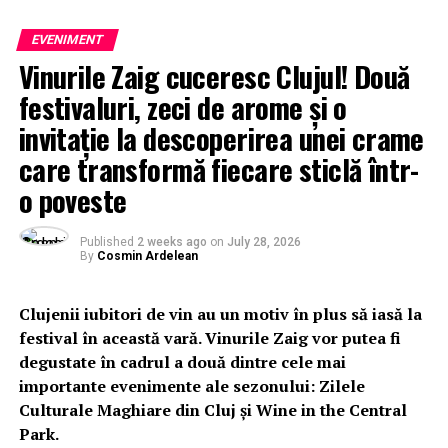
EVENIMENT
Vinurile Zaig cuceresc Clujul! Două
festivaluri, zeci de arome și o
invitație la descoperirea unei crame
care transformă fiecare sticlă într-
o poveste
Published
2 weeks ago
on
July 28, 2026
By
Cosmin Ardelean
Clujenii iubitori de vin au un motiv în plus să iasă la
festival în această vară. Vinurile Zaig vor putea fi
degustate în cadrul a două dintre cele mai
importante evenimente ale sezonului: Zilele
Culturale Maghiare din Cluj și Wine in the Central
Park.