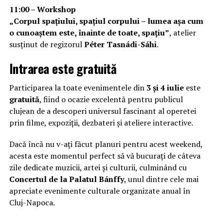
11:00 – Workshop
„Corpul spațiului, spațiul corpului – lumea așa cum
o cunoaștem este, înainte de toate, spațiu”
, atelier
susținut de regizorul
Péter Tasnádi-Sáhi
.
Intrarea este gratuită
Participarea la toate evenimentele din
3 și 4 iulie
este
gratuită
, fiind o ocazie excelentă pentru publicul
clujean de a descoperi universul fascinant al operetei
prin filme, expoziții, dezbateri și ateliere interactive.
Dacă încă nu v-ați făcut planuri pentru acest weekend,
acesta este momentul perfect să vă bucurați de câteva
zile dedicate muzicii, artei și culturii, culminând cu
Concertul de la Palatul Bánffy
, unul dintre cele mai
apreciate evenimente culturale organizate anual în
Cluj-Napoca.