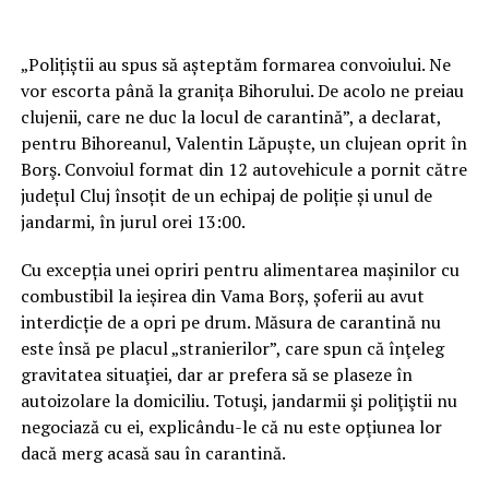
„Polițiștii au spus să așteptăm formarea convoiului. Ne
vor escorta până la granița Bihorului. De acolo ne preiau
clujenii, care ne duc la locul de carantină”, a declarat,
pentru Bihoreanul, Valentin Lăpuște, un clujean oprit în
Borş. Convoiul format din 12 autovehicule a pornit către
județul Cluj însoțit de un echipaj de poliție și unul de
jandarmi, în jurul orei 13:00.
Cu excepția unei opriri pentru alimentarea mașinilor cu
combustibil la ieșirea din Vama Borș, șoferii au avut
interdicție de a opri pe drum. Măsura de carantină nu
este însă pe placul „stranierilor”, care spun că înţeleg
gravitatea situaţiei, dar ar prefera să se plaseze în
autoizolare la domiciliu. Totuşi, jandarmii şi poliţiştii nu
negociază cu ei, explicându-le că nu este opţiunea lor
dacă merg acasă sau în carantină.