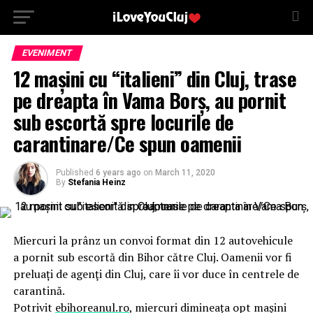
EVENIMENT
12 mașini cu “italieni” din Cluj, trase
pe dreapta în Vama Borș, au pornit
sub escortă spre locurile de
carantinare/Ce spun oamenii
Published
6 years ago
on
March 11, 2020
By
Stefania Heinz
Miercuri la prânz un convoi format din 12 autovehicule
a pornit sub escortă din Bihor către Cluj. Oamenii vor fi
preluați de agenţi din Cluj, care îi vor duce în centrele de
carantină.
Potrivit
ebihoreanul.ro
, miercuri dimineața opt maşini