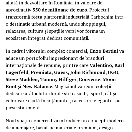
aflată în dezvoltare în România, în valoare de
aproximativ
550 de milioane de euro
. Proiectul
transformă fosta platformă industrială Carbochim într-
o destinație urbană modernă, unde shoppingul,
relaxarea, cultura și spațiile verzi vor forma un
ecosistem integrat dedicat comunității.
În cadrul viitorului complex comercial,
Enzo Bertini
va
aduce un portofoliu impresionant de branduri
internaționale de renume, printre care
Valentino
,
Karl
Lagerfeld, Premiata, Guess, John Richmond, UGG,
Steve Madden, Tommy Hilfiger, Converse, Moon
Boot și New Balance
. Magazinul va reuni colecții
dedicate atât iubitorilor de stil casual și sport, cât și
celor care caută încălțăminte și accesorii elegante sau
piese statement.
Noul spațiu comercial va introduce un concept modern
de amenajare, bazat pe materiale premium, design