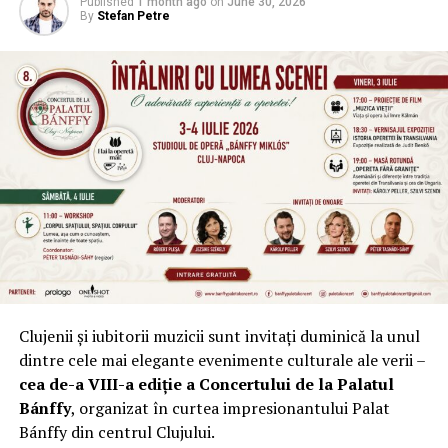
Published
1 month ago
on
June 30, 2026
By
Stefan Petre
Clujenii și iubitorii muzicii sunt invitați duminică la unul
dintre cele mai elegante evenimente culturale ale verii –
cea de-a VIII-a ediție a Concertului de la Palatul
Bánffy
, organizat în curtea impresionantului Palat
Bánffy din centrul Clujului.