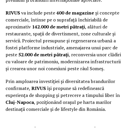
RIVUS
va include peste
400 de magazine
și concepte
comerciale, întinse pe o suprafață închiriabilă de
aproximativ
142.000 de metri pătrați
, alături de
restaurante, spații de divertisment, zone culturale și
servicii. Proiectul presupune și regenerarea urbană a
fostei platforme industriale, amenajarea unui parc de
peste
52.000 de metri pătrați
, reconversia unor clădiri
cu valoare de patrimoniu, modernizarea infrastructurii
și crearea unor noi conexiuni peste râul Someș.
Prin amploarea investiției și diversitatea brandurilor
confirmate,
RIVUS
își propune să redefinească
experiența de shopping și petrecere a timpului liber în
Cluj-Napoca
, poziționând orașul pe harta marilor
destinații comerciale și de lifestyle din România.