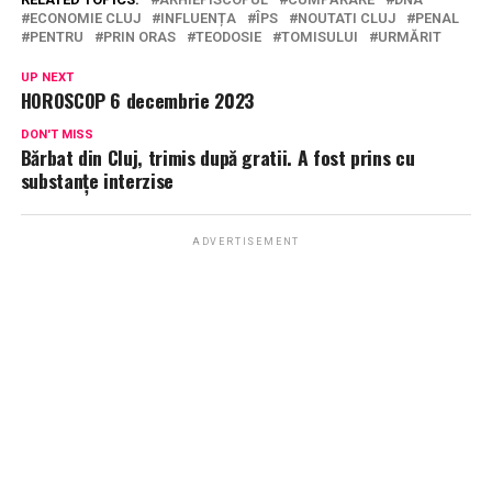
ECONOMIE CLUJ
INFLUENȚA
ÎPS
NOUTATI CLUJ
PENAL
PENTRU
PRIN ORAS
TEODOSIE
TOMISULUI
URMĂRIT
UP NEXT
HOROSCOP 6 decembrie 2023
DON'T MISS
Bărbat din Cluj, trimis după gratii. A fost prins cu
substanțe interzise
ADVERTISEMENT