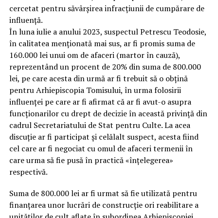
cercetat pentru săvârșirea infracțiunii de cumpărare de
influență.
În luna iulie a anului 2023, suspectul Petrescu Teodosie,
în calitatea menționată mai sus, ar fi promis suma de
160.000 lei unui om de afaceri (martor în cauză),
reprezentând un procent de 20% din suma de 800.000
lei, pe care acesta din urmă ar fi trebuit să o obțină
pentru Arhiepiscopia Tomisului, în urma folosirii
influenței pe care ar fi afirmat că ar fi avut-o asupra
funcționarilor cu drept de decizie în această privință din
cadrul Secretariatului de Stat pentru Culte. La acea
discuție ar fi participat și celălalt suspect, acesta fiind
cel care ar fi negociat cu omul de afaceri termenii în
care urma să fie pusă în practică «înțelegerea»
respectivă.
Suma de 800.000 lei ar fi urmat să fie utilizată pentru
finanțarea unor lucrări de construcție ori reabilitare a
unităților de cult aflate în subordinea Arhiepiscopiei