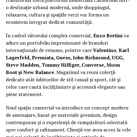
o destinație urbană modernă, unde shoppingul,
relaxarea, cultura și spațiile verzi vor forma un
ecosistem integrat dedicat comunității.
În cadrul viitorului complex comercial,
Enzo Bertini
va
aduce un portofoliu impresionant de branduri
internaționale de renume, printre care
Valentino
,
Karl
Lagerfeld, Premiata, Guess, John Richmond, UGG,
Steve Madden, Tommy Hilfiger, Converse, Moon
Boot și New Balance
. Magazinul va reuni colecții
dedicate atât iubitorilor de stil casual și sport, cât și
celor care caută încălțăminte și accesorii elegante sau
piese statement.
Noul spațiu comercial va introduce un concept modern
de amenajare, bazat pe materiale premium, design
contemporan și o experiență de cumpărături orientată
spre confort și rafinament. Clienții vor avea acces la cele
mai noi colecții de încălțăminte și articole de