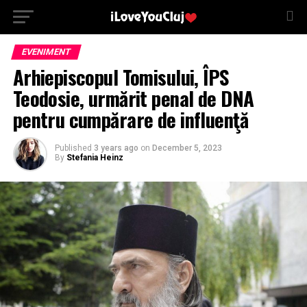
EVENIMENT
Arhiepiscopul Tomisului, ÎPS
Teodosie, urmărit penal de DNA
pentru cumpărare de influenţă
Published
3 years ago
on
December 5, 2023
By
Stefania Heinz