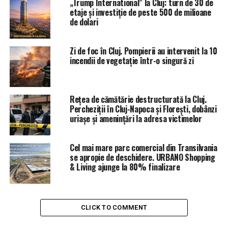
„Trump International” la Cluj: turn de 30 de
etaje și investiție de peste 500 de milioane
de dolari
Zi de foc în Cluj. Pompierii au intervenit la 10
incendii de vegetație într-o singură zi
Rețea de cămătărie destructurată la Cluj.
Percheziții în Cluj-Napoca și Florești, dobânzi
uriașe și amenințări la adresa victimelor
Cel mai mare parc comercial din Transilvania
se apropie de deschidere. URBANO Shopping
& Living ajunge la 80% finalizare
CLICK TO COMMENT