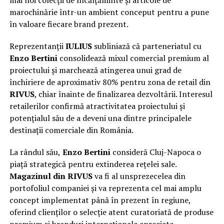
marochinărie într-un ambient conceput pentru a pune
în valoare fiecare brand prezent.
Reprezentanții
IULIUS
subliniază că parteneriatul cu
Enzo Bertini
consolidează mixul comercial premium al
proiectului și marchează atingerea unui grad de
închiriere de aproximativ 80% pentru zona de retail din
RIVUS
, chiar înainte de finalizarea dezvoltării. Interesul
retailerilor confirmă atractivitatea proiectului și
potențialul său de a deveni una dintre principalele
destinații comerciale din România.
La rândul său,
Enzo Bertini
consideră Cluj-Napoca o
piață strategică pentru extinderea rețelei sale.
Magazinul din RIVUS
va fi al unsprezecelea din
portofoliul companiei și va reprezenta cel mai amplu
concept implementat până în prezent în regiune,
oferind clienților o selecție atent curatoriată de produse
premium și branduri internaționale apreciate.