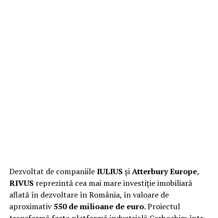
Dezvoltat de companiile
IULIUS
și
Atterbury Europe
,
RIVUS
reprezintă cea mai mare investiție imobiliară
aflată în dezvoltare în România, în valoare de
aproximativ
550 de milioane de euro
. Proiectul
transformă fosta platformă industrială Carbochim într-