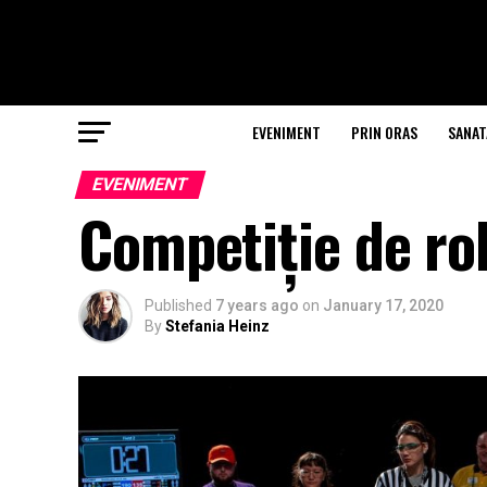
EVENIMENT
PRIN ORAS
SANAT
EVENIMENT
Competiție de rob
Published
7 years ago
on
January 17, 2020
By
Stefania Heinz