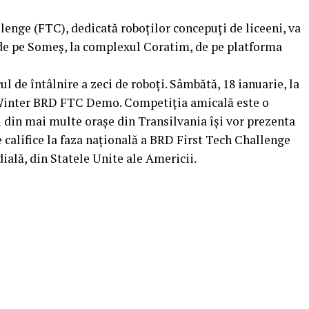
enge (FTC), dedicată roboților concepuți de liceeni, va
 de pe Someș, la complexul Coratim, de pe platforma
cul de întâlnire a zeci de roboți. Sâmbătă, 18 ianuarie, la
l Winter BRD FTC Demo. Competiția amicală este o
 din mai multe orașe din Transilvania își vor prezenta
e califice la faza națională a BRD First Tech Challenge
ială, din Statele Unite ale Americii.