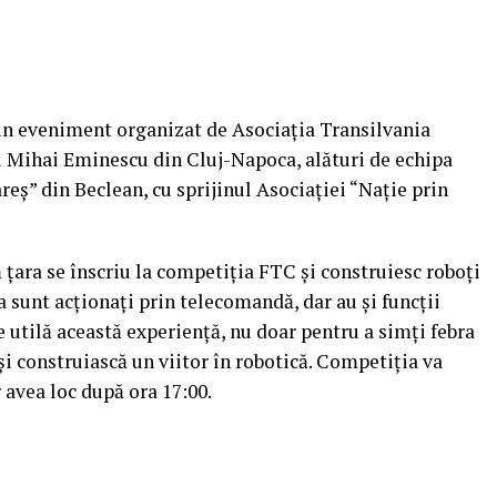
n eveniment organizat de Asociația Transilvania
ui Mihai Eminescu din Cluj-Napoca, alături de echipa
reș” din Beclean, cu sprijinul Asociației “Nație prin
tă țara se înscriu la competiția FTC și construiesc roboți
 sunt acționați prin telecomandă, dar au și funcții
 utilă această experiență, nu doar pentru a simți febra
 își construiască un viitor în robotică. Competiția va
r avea loc după ora 17:00.