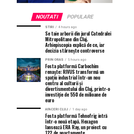
NOUTATI
POPULARE
STIRI
4 hours ago
Se taie arborii din jurul Catedralei
Mitropolitane din Cluj.
Arhiepiscopia explică de ce, iar
decizia stârnește controverse
PRIN ORAS
5 hours ago
Fosta platformă Carbochim
renaște: RIVUS transformă un
spațiu industrial într-un nou
centru al culturii și
divertismentului din Cluj, printr-o
investiție de 550 de milioane de
euro
AFACERI CLUJ
1 day ago
Fosta platformă Tehnofrig intră
într-o nouă etapă. Hexagon
lansează ERA Ray, un proiect cu
122 de apartamente