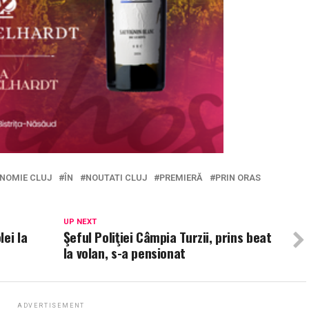
NOMIE CLUJ
ÎN
NOUTATI CLUJ
PREMIERĂ
PRIN ORAS
UP NEXT
ei la
Şeful Poliţiei Câmpia Turzii, prins beat
la volan, s-a pensionat
ADVERTISEMENT