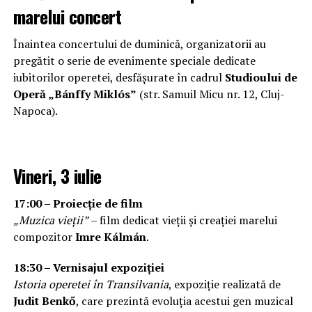
marelui concert
Înaintea concertului de duminică, organizatorii au
pregătit o serie de evenimente speciale dedicate
iubitorilor operetei, desfășurate în cadrul
Studioului de
Operă „Bánffy Miklós”
(str. Samuil Micu nr. 12, Cluj-
Napoca).
Vineri, 3 iulie
17:00 – Proiecție de film
„Muzica vieții”
– film dedicat vieții și creației marelui
compozitor
Imre Kálmán
.
18:30 – Vernisajul expoziției
Istoria operetei în Transilvania
, expoziție realizată de
Judit Benkő
, care prezintă evoluția acestui gen muzical