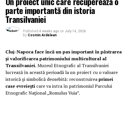
Un proiect unic care recuperează o
parte importantă din istoria
Transilvaniei
Published
4 weeks ago
on
July 14, 2026
By
Cosmin Ardelean
Cluj-Napoca face încă un pas important în păstrarea
și valorificarea patrimoniului multicultural al
Transilvaniei.
Muzeul Etnografic al Transilvaniei
lucrează în această perioadă la un proiect cu o valoare
istorică și simbolică deosebită: reconstruirea
primei
case evreiești
care va intra în patrimoniul Parcului
Etnografic Național „Romulus Vuia”.