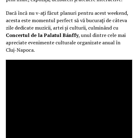
Dacă încă nu v-ați făcut planuri pentru acest weekend,
acesta este momentul perfect să vă bucurați de câteva
zile dedicate muzicii, artei și culturii, culminând cu
Concertul de la Palatul Bánffy
, unul dintre cele mai
apreciate evenimente culturale organizate anual în
Cluj-Napoca.