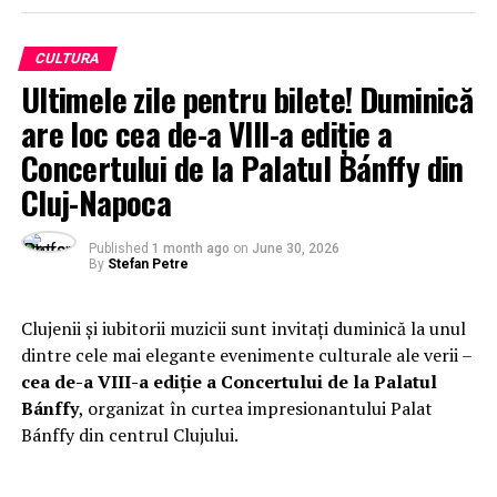
CULTURA
Ultimele zile pentru bilete! Duminică
are loc cea de-a VIII-a ediție a
Concertului de la Palatul Bánffy din
Cluj-Napoca
Published
1 month ago
on
June 30, 2026
By
Stefan Petre
Clujenii și iubitorii muzicii sunt invitați duminică la unul
dintre cele mai elegante evenimente culturale ale verii –
cea de-a VIII-a ediție a Concertului de la Palatul
Bánffy
, organizat în curtea impresionantului Palat
Bánffy din centrul Clujului.