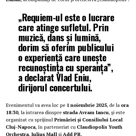
„Requiem-ul este o lucrare
care atinge sufletul. Prin
muzică, dans și lumină,
dorim să oferim publicului
o experiență care unește
recunoștința cu speranța”,
a declarat
Vlad Eniu
,
dirijorul concertului.
Evenimentul va avea loc pe
1 noiembrie 2025
, de la
ora
18:30
, la intrarea dinspre
strada Avram Iancu
, și este
organizat cu sprijinul
Primăriei și Consiliului Local
Cluj-Napoca
, în parteneriat cu
Claudiopolis Youth
Orchestra
,
Iulius Mall
și
Add PR
.