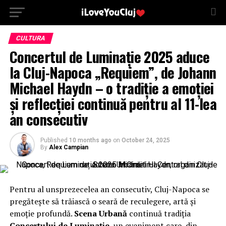
CULTURA
Concertul de Luminație 2025 aduce
la Cluj-Napoca „Requiem”, de Johann
Michael Haydn – o tradiție a emoției
și reflecției continuă pentru al 11-lea
an consecutiv
Published
10 months ago
on
October 24, 2025
By
Alex Campian
Pentru al unsprezecelea an consecutiv, Cluj-Napoca se
pregătește să trăiască o seară de reculegere, artă și
emoție profundă.
Scena Urbană
continuă tradiția
Concertului de Luminație
, un eveniment care, din