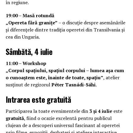
în regiune.
19:00 – Masă rotundă
„Opereta fără granițe”
– o discuție despre asemănările
și diferențele dintre tradiția operetei din Transilvania și
cea din Ungaria.
Sâmbătă, 4 iulie
11:00 – Workshop
„Corpul spațiului, spațiul corpului – lumea așa cum
o cunoaștem este, înainte de toate, spațiu”
, atelier
susținut de regizorul
Péter Tasnádi-Sáhi
.
Intrarea este gratuită
Participarea la toate evenimentele din
3 și 4 iulie
este
gratuită
, fiind o ocazie excelentă pentru publicul
clujean de a descoperi universul fascinant al operetei
prin filme, expoziții, dezbateri și ateliere interactive.