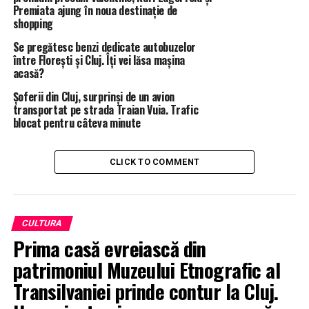
Premiata ajung în noua destinație de
shopping
Se pregătesc benzi dedicate autobuzelor
între Florești și Cluj. Îți vei lăsa mașina
acasă?
Șoferii din Cluj, surprinși de un avion
transportat pe strada Traian Vuia. Trafic
blocat pentru câteva minute
CLICK TO COMMENT
CULTURA
Prima casă evreiască din
patrimoniul Muzeului Etnografic al
Transilvaniei prinde contur la Cluj.