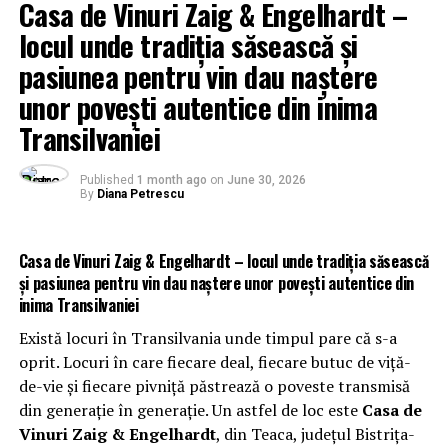
Casa de Vinuri Zaig & Engelhardt –
locul unde tradiția săsească și
pasiunea pentru vin dau naștere
unor povești autentice din inima
Transilvaniei
Published
1 month ago
on
June 30, 2026
By
Diana Petrescu
Casa de Vinuri Zaig & Engelhardt – locul unde tradiția săsească
și pasiunea pentru vin dau naștere unor povești autentice din
inima Transilvaniei
Există locuri în Transilvania unde timpul pare că s-a
oprit. Locuri în care fiecare deal, fiecare butuc de viță-
de-vie și fiecare pivniță păstrează o poveste transmisă
din generație în generație. Un astfel de loc este
Casa de
Vinuri Zaig & Engelhardt
, din Teaca, județul Bistrița-