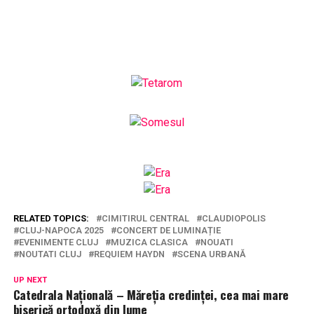
RELATED TOPICS:
CIMITIRUL CENTRAL
CLAUDIOPOLIS
CLUJ-NAPOCA 2025
CONCERT DE LUMINAȚIE
EVENIMENTE CLUJ
MUZICA CLASICA
NOUATI
NOUTATI CLUJ
REQUIEM HAYDN
SCENA URBANĂ
UP NEXT
Catedrala Națională – Măreția credinței, cea mai mare
biserică ortodoxă din lume