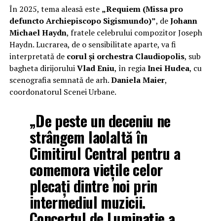
În 2025, tema aleasă este
„Requiem (Missa pro
defuncto Archiepiscopo Sigismundo)”
, de
Johann
Michael Haydn
, fratele celebrului compozitor Joseph
Haydn. Lucrarea, de o sensibilitate aparte, va fi
interpretată de
corul și orchestra Claudiopolis
, sub
bagheta dirijorului
Vlad Eniu
, în regia
Inei Hudea
, cu
scenografia semnată de arh.
Daniela Maier
,
coordonatorul Scenei Urbane.
„De peste un deceniu ne
strângem laolaltă în
Cimitirul Central pentru a
comemora viețile celor
plecați dintre noi prin
intermediul muzicii.
Concertul de Luminație a