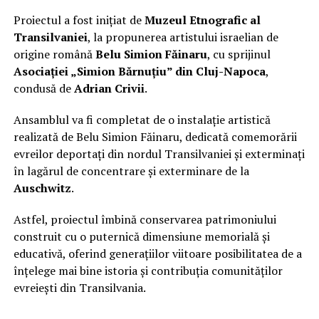
Proiectul a fost inițiat de
Muzeul Etnografic al
Transilvaniei
, la propunerea artistului israelian de
origine română
Belu Simion Făinaru
, cu sprijinul
Asociației „Simion Bărnuțiu” din Cluj-Napoca
,
condusă de
Adrian Crivii
.
Ansamblul va fi completat de o instalație artistică
realizată de Belu Simion Făinaru, dedicată comemorării
evreilor deportați din nordul Transilvaniei și exterminați
în lagărul de concentrare și exterminare de la
Auschwitz
.
Astfel, proiectul îmbină conservarea patrimoniului
construit cu o puternică dimensiune memorială și
educativă, oferind generațiilor viitoare posibilitatea de a
înțelege mai bine istoria și contribuția comunităților
evreiești din Transilvania.