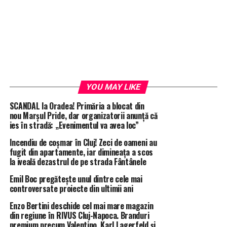
YOU MAY LIKE
SCANDAL la Oradea! Primăria a blocat din
nou Marșul Pride, dar organizatorii anunță că
ies în stradă: „Evenimentul va avea loc”
Incendiu de coșmar în Cluj! Zeci de oameni au
fugit din apartamente, iar dimineața a scos
la iveală dezastrul de pe strada Fântânele
Emil Boc pregătește unul dintre cele mai
controversate proiecte din ultimii ani
Enzo Bertini deschide cel mai mare magazin
din regiune în RIVUS Cluj-Napoca. Branduri
premium precum Valentino, Karl Lagerfeld și