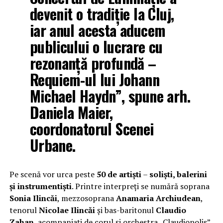
devenit o tradiție la Cluj,
iar anul acesta aducem
publicului o lucrare cu
rezonanță profundă –
Requiem-ul lui Johann
Michael Haydn”, spune arh.
Daniela Maier
,
coordonatorul Scenei
Urbane.
Pe scenă vor urca peste
50 de artiști
–
soliști, balerini
și instrumentiști
. Printre interpreți se numără soprana
Sonia Ilincăi
, mezzosoprana
Anamaria Archiudean
,
tenorul
Nicolae Ilincăi
și bas-baritonul
Claudio
Zahan
, acompaniați de corul și orchestra „Claudiopolis”.