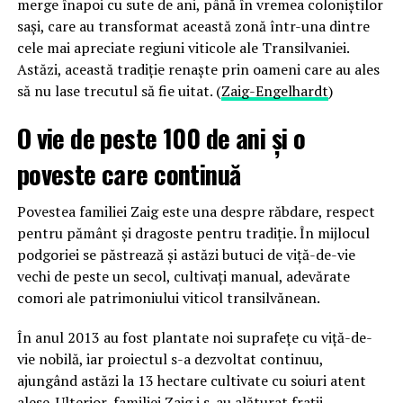
merge înapoi cu sute de ani, până în vremea coloniștilor
sași, care au transformat această zonă într-una dintre
cele mai apreciate regiuni viticole ale Transilvaniei.
Astăzi, această tradiție renaște prin oameni care au ales
să nu lase trecutul să fie uitat. (
Zaig-Engelhardt
)
O vie de peste 100 de ani și o
poveste care continuă
Povestea familiei Zaig este una despre răbdare, respect
pentru pământ și dragoste pentru tradiție. În mijlocul
podgoriei se păstrează și astăzi butuci de viță-de-vie
vechi de peste un secol, cultivați manual, adevărate
comori ale patrimoniului viticol transilvănean.
În anul 2013 au fost plantate noi suprafețe cu viță-de-
vie nobilă, iar proiectul s-a dezvoltat continuu,
ajungând astăzi la 13 hectare cultivate cu soiuri atent
alese. Ulterior, familiei Zaig i s-au alăturat frații