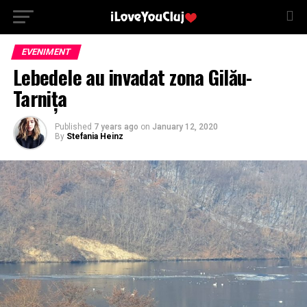
EVENIMENT
Lebedele au invadat zona Gilău-
Tarnița
Published
7 years ago
on
January 12, 2020
By
Stefania Heinz