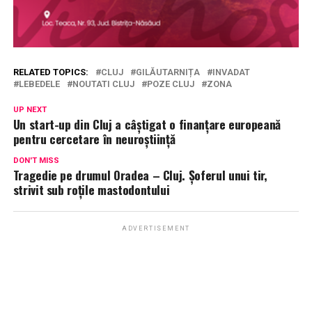
RELATED TOPICS:
CLUJ
GILĂUTARNIȚA
INVADAT
LEBEDELE
NOUTATI CLUJ
POZE CLUJ
ZONA
UP NEXT
Un start-up din Cluj a câștigat o finanțare europeană
pentru cercetare în neuroștiință
DON'T MISS
Tragedie pe drumul Oradea – Cluj. Șoferul unui tir,
strivit sub roțile mastodontului
ADVERTISEMENT