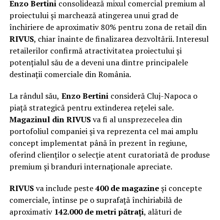
Enzo Bertini
consolidează mixul comercial premium al
proiectului și marchează atingerea unui grad de
închiriere de aproximativ 80% pentru zona de retail din
RIVUS
, chiar înainte de finalizarea dezvoltării. Interesul
retailerilor confirmă atractivitatea proiectului și
potențialul său de a deveni una dintre principalele
destinații comerciale din România.
La rândul său,
Enzo Bertini
consideră Cluj-Napoca o
piață strategică pentru extinderea rețelei sale.
Magazinul din RIVUS
va fi al unsprezecelea din
portofoliul companiei și va reprezenta cel mai amplu
concept implementat până în prezent în regiune,
oferind clienților o selecție atent curatoriată de produse
premium și branduri internaționale apreciate.
RIVUS
va include peste
400 de magazine
și concepte
comerciale, întinse pe o suprafață închiriabilă de
aproximativ
142.000 de metri pătrați
, alături de