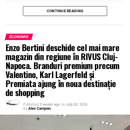
CONTINUE READING
ECONOMIE
Enzo Bertini deschide cel mai mare
magazin din regiune în RIVUS Cluj-
Napoca. Branduri premium precum
Valentino, Karl Lagerfeld și
Premiata ajung în noua destinație
de shopping
Published
3 weeks ago
on
July 20, 2026
By
Alex Campian