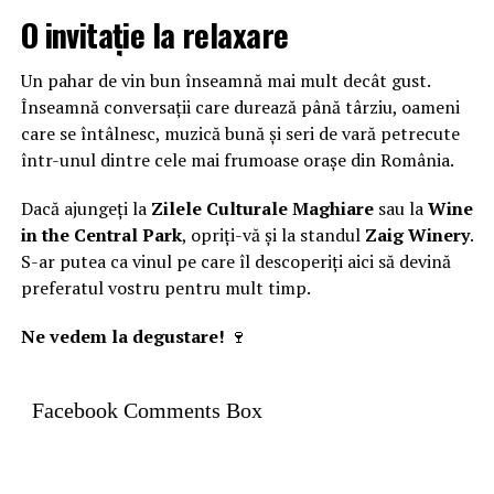
O invitație la relaxare
Un pahar de vin bun înseamnă mai mult decât gust.
Înseamnă conversații care durează până târziu, oameni
care se întâlnesc, muzică bună și seri de vară petrecute
într-unul dintre cele mai frumoase orașe din România.
Dacă ajungeți la
Zilele Culturale Maghiare
sau la
Wine
in the Central Park
, opriți-vă și la standul
Zaig Winery
.
S-ar putea ca vinul pe care îl descoperiți aici să devină
preferatul vostru pentru mult timp.
Ne vedem la degustare!
🍷
Facebook Comments Box