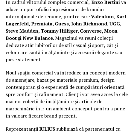
În cadrul viitorului complex comercial,
Enzo Bertini
va
aduce un portofoliu impresionant de branduri
internaționale de renume, printre care
Valentino
,
Karl
Lagerfeld, Premiata, Guess, John Richmond, UGG,
Steve Madden, Tommy Hilfiger, Converse, Moon
Boot și New Balance
. Magazinul va reuni colecții
dedicate atât iubitorilor de stil casual și sport, cât și
celor care caută încălțăminte și accesorii elegante sau
piese statement.
Noul spațiu comercial va introduce un concept modern
de amenajare, bazat pe materiale premium, design
contemporan și o experiență de cumpărături orientată
spre confort și rafinament. Clienții vor avea acces la cele
mai noi colecții de încălțăminte și articole de
marochinărie într-un ambient conceput pentru a pune
în valoare fiecare brand prezent.
Reprezentanții
IULIUS
subliniază că parteneriatul cu