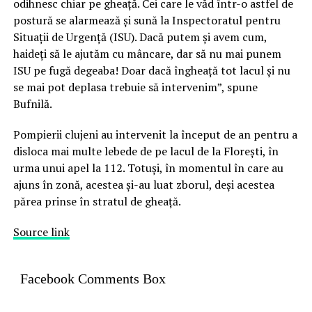
odihnesc chiar pe gheață. Cei care le văd într-o astfel de
postură se alarmează și sună la Inspectoratul pentru
Situații de Urgență (ISU). Dacă putem și avem cum,
haideți să le ajutăm cu mâncare, dar să nu mai punem
ISU pe fugă degeaba! Doar dacă îngheață tot lacul și nu
se mai pot deplasa trebuie să intervenim”, spune
Bufnilă.
Pompierii clujeni au intervenit la început de an pentru a
disloca mai multe lebede de pe lacul de la Florești, în
urma unui apel la 112. Totuși, în momentul în care au
ajuns în zonă, acestea și-au luat zborul, deși acestea
părea prinse în stratul de gheață.
Source link
Facebook Comments Box