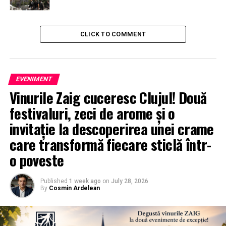
CLICK TO COMMENT
EVENIMENT
Vinurile Zaig cuceresc Clujul! Două
festivaluri, zeci de arome și o
invitație la descoperirea unei crame
care transformă fiecare sticlă într-
o poveste
Published
1 week ago
on
July 28, 2026
By
Cosmin Ardelean