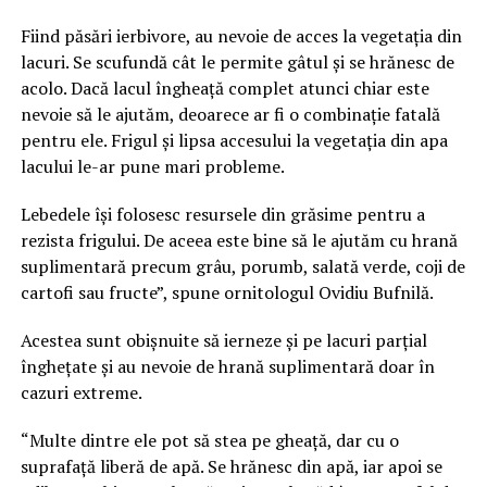
Fiind păsări ierbivore, au nevoie de acces la vegetația din
lacuri. Se scufundă cât le permite gâtul și se hrănesc de
acolo. Dacă lacul îngheață complet atunci chiar este
nevoie să le ajutăm, deoarece ar fi o combinație fatală
pentru ele. Frigul și lipsa accesului la vegetația din apa
lacului le-ar pune mari probleme.
Lebedele își folosesc resursele din grăsime pentru a
rezista frigului. De aceea este bine să le ajutăm cu hrană
suplimentară precum grâu, porumb, salată verde, coji de
cartofi sau fructe”, spune ornitologul Ovidiu Bufnilă.
Acestea sunt obișnuite să ierneze și pe lacuri parțial
înghețate și au nevoie de hrană suplimentară doar în
cazuri extreme.
“Multe dintre ele pot să stea pe gheață, dar cu o
suprafață liberă de apă. Se hrănesc din apă, iar apoi se