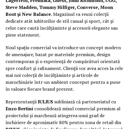
Lagerfeld, Premiata, Guess, John Richmond, UGG,
Steve Madden, Tommy Hilfiger, Converse, Moon
Boot și New Balance
. Magazinul va reuni colecții
dedicate atât iubitorilor de stil casual și sport, cât și
celor care caută încălțăminte și accesorii elegante sau
piese statement.
Noul spațiu comercial va introduce un concept modern
de amenajare, bazat pe materiale premium, design
contemporan și o experiență de cumpărături orientată
spre confort și rafinament. Clienții vor avea acces la cele
mai noi colecții de încălțăminte și articole de
marochinărie într-un ambient conceput pentru a pune
în valoare fiecare brand prezent.
Reprezentanții
IULIUS
subliniază că parteneriatul cu
Enzo Bertini
consolidează mixul comercial premium al
proiectului și marchează atingerea unui grad de
închiriere de aproximativ 80% pentru zona de retail din