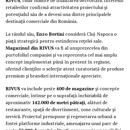
RIVUS
, chiar înainte de finalizarea dezvoltării. Interesul
retailerilor confirmă atractivitatea proiectului și
potențialul său de a deveni una dintre principalele
destinații comerciale din România.
La rândul său,
Enzo Bertini
consideră Cluj-Napoca o
piață strategică pentru extinderea rețelei sale.
Magazinul din RIVUS
va fi al unsprezecelea din
portofoliul companiei și va reprezenta cel mai amplu
concept implementat până în prezent în regiune,
oferind clienților o selecție atent curatoriată de produse
premium și branduri internaționale apreciate.
RIVUS
va include peste
400 de magazine
și concepte
comerciale, întinse pe o suprafață închiriabilă de
aproximativ
142.000 de metri pătrați
, alături de
restaurante, spații de divertisment, zone culturale și
servicii. Proiectul presupune și regenerarea urbană a
fostei platforme industriale, amenajarea unui parc de