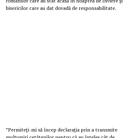
românilor care au stat acasă în noaptea de Înviere şi
bisericilor care au dat dovadă de responsabilitate.
”Permiteţi-mi să încep declaraţia prin a transmite
mulţumiri cetăţenilor pentru că au înţeles cât de