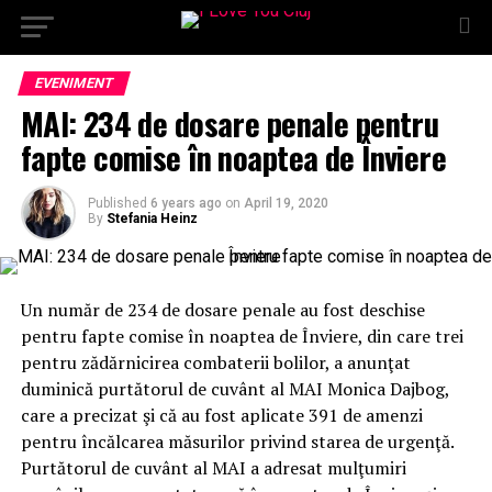
EVENIMENT
MAI: 234 de dosare penale pentru
fapte comise în noaptea de Înviere
Published
6 years ago
on
April 19, 2020
By
Stefania Heinz
Un număr de 234 de dosare penale au fost deschise
pentru fapte comise în noaptea de Înviere, din care trei
pentru zădărnicirea combaterii bolilor, a anunţat
duminică purtătorul de cuvânt al MAI Monica Dajbog,
care a precizat şi că au fost aplicate 391 de amenzi
pentru încălcarea măsurilor privind starea de urgenţă.
Purtătorul de cuvânt al MAI a adresat mulţumiri