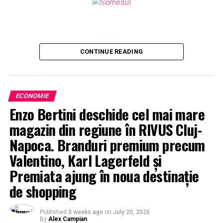
CONTINUE READING
ECONOMIE
Enzo Bertini deschide cel mai mare
magazin din regiune în RIVUS Cluj-
Napoca. Branduri premium precum
Valentino, Karl Lagerfeld și
Premiata ajung în noua destinație
de shopping
Published
3 weeks ago
on
July 20, 2026
By
Alex Campian