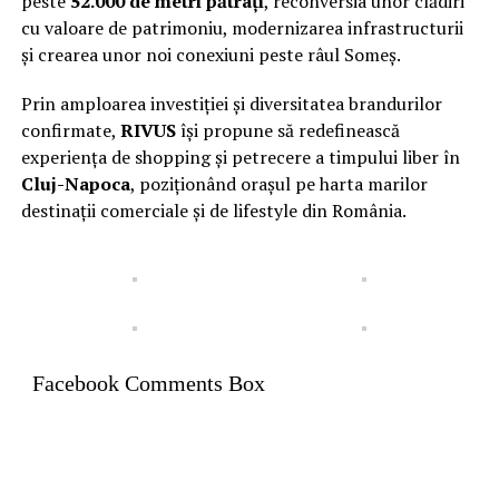
peste
52.000 de metri pătrați
, reconversia unor clădiri
cu valoare de patrimoniu, modernizarea infrastructurii
și crearea unor noi conexiuni peste râul Someș.
Prin amploarea investiției și diversitatea brandurilor
confirmate,
RIVUS
își propune să redefinească
experiența de shopping și petrecere a timpului liber în
Cluj-Napoca
, poziționând orașul pe harta marilor
destinații comerciale și de lifestyle din România.
Facebook Comments Box