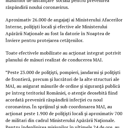
măsurilor de distanţare socială pentru prevenirea
răspândirii noului coronavirus.
Aproximativ 26.000 de angajaţi ai Ministerului Afacerilor
Interne, poliţişti locali şi efective ale Ministerului
Apărării Naţionale au fost la datorie în Noaptea de
Înviere pentru protejarea cetăţenilor.
Toate efectivele mobilizate au acţionat integrat potrivit
planului de măsuri realizat de conducerea MAI.
”Peste 23.000 de poliţişti, pompieri, jandarmi şi poliţişti
de frontieră, precum şi lucrători de la alte structuri ale
MAI, au asigurat măsurile de ordine şi siguranţă publică
pe întreg teritoriul României, o atenţie deosebită fiind
acordată prevenirii răspândirii infecţiei cu noul
coronavirus. În sprijinul şi sub coordonarea MAI, au
acţionat peste 1.900 de poliţişti locali şi aproximativ 700
de militari din cadrul Ministerului Apărării Naţionale.
Pentru îndeplinirea misiunilor în ultimele 24 de ore, au