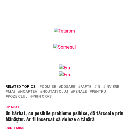
RELATED TOPICS:
COMISE
DOSARE
FAPTE
ÎN
ÎNVIERE
MAI
NOAPTEA
NOUTATI CLUJ
PENALE
PENTRU
POZE CLUJ
PRIN ORAS
UP NEXT
Un bărbat, cu posibile probleme psihice, dă târcoale prin
Mănăştur. Ar fi încercat să violeze o tânără
DON'T MISS