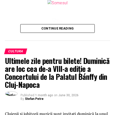
CONTINUE READING
CULTURA
Ultimele zile pentru bilete! Duminică
are loc cea de-a VIII-a ediție a
Concertului de la Palatul Bánffy din
Cluj-Napoca
Published
1 month ago
on
June 30, 2026
By
Stefan Petre
Clujenii și iubitorii muzicii sunt invitați duminică la unul