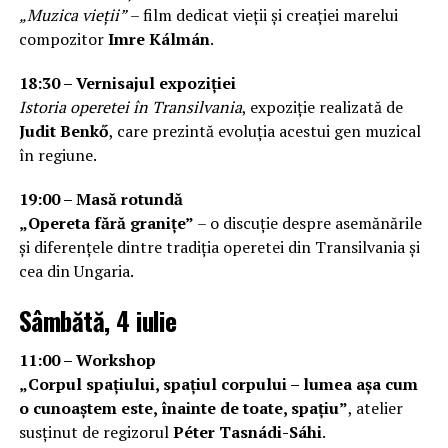
„Muzica vieții”
– film dedicat vieții și creației marelui
compozitor
Imre Kálmán
.
18:30 – Vernisajul expoziției
Istoria operetei în Transilvania
, expoziție realizată de
Judit Benkő
, care prezintă evoluția acestui gen muzical
în regiune.
19:00 – Masă rotundă
„Opereta fără granițe”
– o discuție despre asemănările
și diferențele dintre tradiția operetei din Transilvania și
cea din Ungaria.
Sâmbătă, 4 iulie
11:00 – Workshop
„Corpul spațiului, spațiul corpului – lumea așa cum
o cunoaștem este, înainte de toate, spațiu”
, atelier
susținut de regizorul
Péter Tasnádi-Sáhi
.