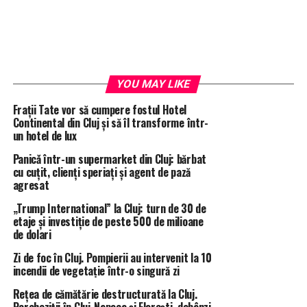
YOU MAY LIKE
Frații Tate vor să cumpere fostul Hotel
Continental din Cluj și să îl transforme într-
un hotel de lux
Panicǎ într-un supermarket din Cluj: bărbat
cu cuțit, clienți speriați și agent de pază
agresat
„Trump International” la Cluj: turn de 30 de
etaje și investiție de peste 500 de milioane
de dolari
Zi de foc în Cluj. Pompierii au intervenit la 10
incendii de vegetație într-o singură zi
Rețea de cămătărie destructurată la Cluj.