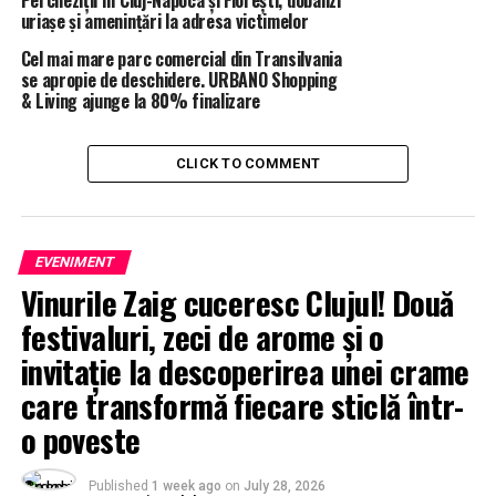
Percheziții în Cluj-Napoca și Florești, dobânzi
uriașe și amenințări la adresa victimelor
Cel mai mare parc comercial din Transilvania
se apropie de deschidere. URBANO Shopping
& Living ajunge la 80% finalizare
CLICK TO COMMENT
EVENIMENT
Vinurile Zaig cuceresc Clujul! Două
festivaluri, zeci de arome și o
invitație la descoperirea unei crame
care transformă fiecare sticlă într-
o poveste
Published
1 week ago
on
July 28, 2026