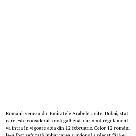
Românii veneau din Emiratele Arabele Unite, Dubai, stat
care este considerat zonă galbenă, dar noul regulament
va intra în vigoare abia din 12 februarie. Celor 12 români
le-a fost refuzată îmbarcarea și avionul a plecat fără ei.