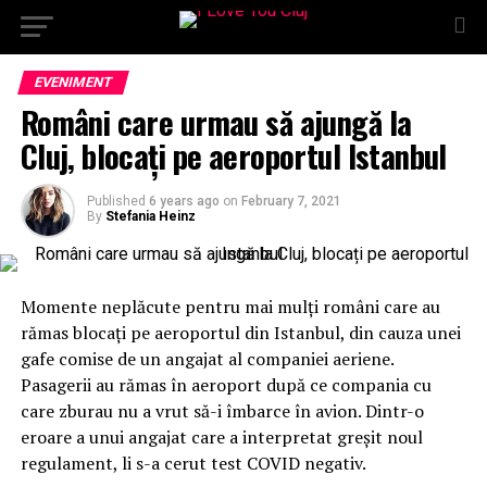
EVENIMENT
Români care urmau să ajungă la
Cluj, blocați pe aeroportul Istanbul
Published
6 years ago
on
February 7, 2021
By
Stefania Heinz
Momente neplăcute pentru mai mulți români care au
rămas blocați pe aeroportul din Istanbul, din cauza unei
gafe comise de un angajat al companiei aeriene.
Pasagerii au rămas în aeroport după ce compania cu
care zburau nu a vrut să-i îmbarce în avion. Dintr-o
eroare a unui angajat care a interpretat greșit noul
regulament, li s-a cerut test COVID negativ.