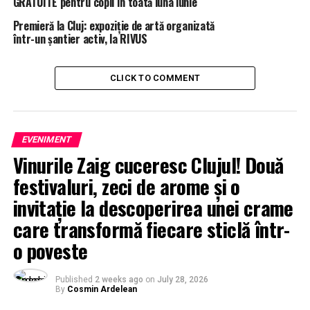
GRATUITE pentru copii în toată luna iunie
Premieră la Cluj: expoziție de artă organizată
într-un șantier activ, la RIVUS
CLICK TO COMMENT
EVENIMENT
Vinurile Zaig cuceresc Clujul! Două
festivaluri, zeci de arome și o
invitație la descoperirea unei crame
care transformă fiecare sticlă într-
o poveste
Published
2 weeks ago
on
July 28, 2026
By
Cosmin Ardelean