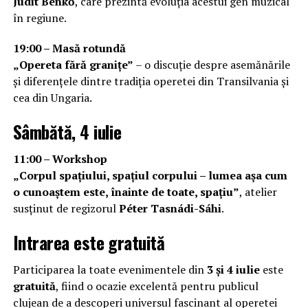
Judit Benkő
, care prezintă evoluția acestui gen muzical
în regiune.
19:00 – Masă rotundă
„Opereta fără granițe”
– o discuție despre asemănările
și diferențele dintre tradiția operetei din Transilvania și
cea din Ungaria.
Sâmbătă, 4 iulie
11:00 – Workshop
„Corpul spațiului, spațiul corpului – lumea așa cum
o cunoaștem este, înainte de toate, spațiu”
, atelier
susținut de regizorul
Péter Tasnádi-Sáhi
.
Intrarea este gratuită
Participarea la toate evenimentele din
3 și 4 iulie
este
gratuită
, fiind o ocazie excelentă pentru publicul
clujean de a descoperi universul fascinant al operetei