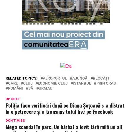
RELATED TOPICS:
AEROPORTUL
AJUNGĂ
BLOCAȚI
CARE
CLUJ
ECONOMIE CLUJ
ISTANBUL
PRIN ORAS
ROMÂNI
SĂ
URMAU
UP NEXT
Poliția face verificări după ce Diana Șoșoacă s-a distrat
la o petrecere și a transmis totul live pe Facebook
DON'T MISS
Mega scandal în parc. Un bărbat a lovit fără milă un alt