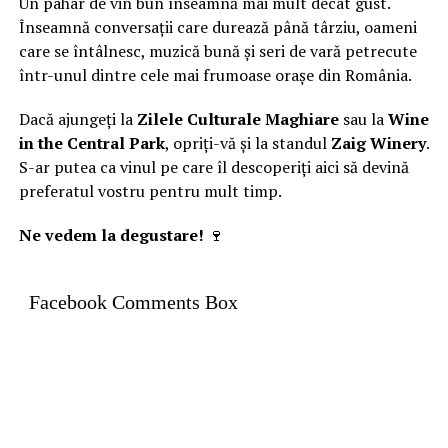
Un pahar de vin bun înseamnă mai mult decât gust.
Înseamnă conversații care durează până târziu, oameni
care se întâlnesc, muzică bună și seri de vară petrecute
într-unul dintre cele mai frumoase orașe din România.
Dacă ajungeți la
Zilele Culturale Maghiare
sau la
Wine
in the Central Park
, opriți-vă și la standul
Zaig Winery
.
S-ar putea ca vinul pe care îl descoperiți aici să devină
preferatul vostru pentru mult timp.
Ne vedem la degustare!
🍷
Facebook Comments Box