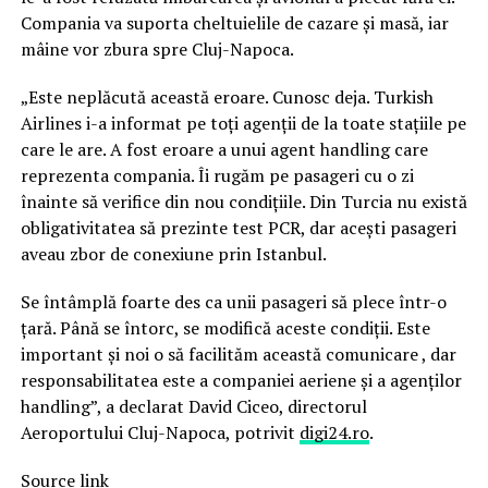
Compania va suporta cheltuielile de cazare și masă, iar
mâine vor zbura spre Cluj-Napoca.
„Este neplăcută această eroare. Cunosc deja. Turkish
Airlines i-a informat pe toți agenții de la toate stațiile pe
care le are. A fost eroare a unui agent handling care
reprezenta compania. Îi rugăm pe pasageri cu o zi
înainte să verifice din nou condițiile. Din Turcia nu există
obligativitatea să prezinte test PCR, dar acești pasageri
aveau zbor de conexiune prin Istanbul.
Se întâmplă foarte des ca unii pasageri să plece într-o
țară. Până se întorc, se modifică aceste condiții. Este
important și noi o să facilităm această comunicare , dar
responsabilitatea este a companiei aeriene și a agenților
handling”, a declarat David Ciceo, directorul
Aeroportului Cluj-Napoca, potrivit
digi24.ro
.
Source link