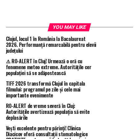
YOU MAY LIKE
Clujul, locul 1 în România la Bacalaureat
2026. Performanță remarcabilă pentru elevii
județului
⚠️ RO-ALERT în Cluj! Urmează o oră cu
fenomene meteo extreme. Autoritățile cer
populației să se adăpostească
TIFF 2026 transformă Clujul în capitala
filmului: programul pe zile și cele mai
importante evenimente
RO-ALERT de vreme severă în Cluj:
Autoritățile avertizează populația să evite
deplasările
Vești excelente pentru părinți! Clinica
Diacicov oferă consultații stomatologice