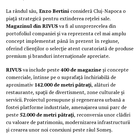
La rândul său,
Enzo Bertini
consideră Cluj-Napoca o
piață strategică pentru extinderea rețelei sale.
Magazinul din RIVUS
va fi al unsprezecelea din
portofoliul companiei și va reprezenta cel mai amplu
concept implementat până în prezent în regiune,
oferind clienților o selecție atent curatoriată de produse
premium și branduri internaționale apreciate.
RIVUS
va include peste
400 de magazine
și concepte
comerciale, întinse pe o suprafață închiriabilă de
aproximativ
142.000 de metri pătrați
, alături de
restaurante, spații de divertisment, zone culturale și
servicii. Proiectul presupune și regenerarea urbană a
fostei platforme industriale, amenajarea unui parc de
peste
52.000 de metri pătrați
, reconversia unor clădiri
cu valoare de patrimoniu, modernizarea infrastructurii
și crearea unor noi conexiuni peste râul Someș.