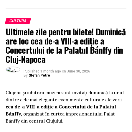
CULTURA
Ultimele zile pentru bilete! Duminică
are loc cea de-a VIII-a ediție a
Concertului de la Palatul Bánffy din
Cluj-Napoca
Published
1 month ago
on
June 30, 2026
By
Stefan Petre
Clujenii și iubitorii muzicii sunt invitați duminică la unul
dintre cele mai elegante evenimente culturale ale verii –
cea de-a VIII-a ediție a Concertului de la Palatul
Bánffy
, organizat în curtea impresionantului Palat
Bánffy din centrul Clujului.