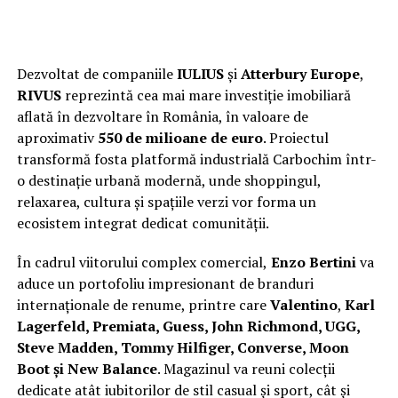
Dezvoltat de companiile
IULIUS
și
Atterbury Europe
,
RIVUS
reprezintă cea mai mare investiție imobiliară
aflată în dezvoltare în România, în valoare de
aproximativ
550 de milioane de euro
. Proiectul
transformă fosta platformă industrială Carbochim într-
o destinație urbană modernă, unde shoppingul,
relaxarea, cultura și spațiile verzi vor forma un
ecosistem integrat dedicat comunității.
În cadrul viitorului complex comercial,
Enzo Bertini
va
aduce un portofoliu impresionant de branduri
internaționale de renume, printre care
Valentino
,
Karl
Lagerfeld, Premiata, Guess, John Richmond, UGG,
Steve Madden, Tommy Hilfiger, Converse, Moon
Boot și New Balance
. Magazinul va reuni colecții
dedicate atât iubitorilor de stil casual și sport, cât și