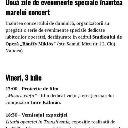
Două zile de evenimente speciale înaintea
marelui concert
Înaintea concertului de duminică, organizatorii au
pregătit o serie de evenimente speciale dedicate
iubitorilor operetei, desfășurate în cadrul
Studioului de
Operă „Bánffy Miklós”
(str. Samuil Micu nr. 12, Cluj-
Napoca).
Vineri, 3 iulie
17:00 – Proiecție de film
„Muzica vieții”
– film dedicat vieții și creației marelui
compozitor
Imre Kálmán
.
18:30 – Vernisajul expoziției
Istoria operetei în Transilvania
, expoziție realizată de