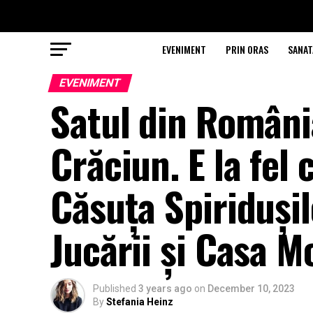
EVENIMENT
PRIN ORAS
SANAT
EVENIMENT
Satul din România
Crăciun. E la fel 
Căsuța Spiridușil
Jucării și Casa M
Published
3 years ago
on
December 10, 2023
By
Stefania Heinz