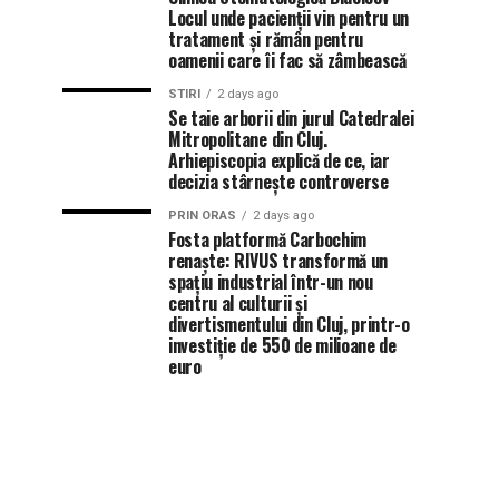
Locul unde pacienții vin pentru un
tratament și rămân pentru
oamenii care îi fac să zâmbească
STIRI
2 days ago
Se taie arborii din jurul Catedralei
Mitropolitane din Cluj.
Arhiepiscopia explică de ce, iar
decizia stârnește controverse
PRIN ORAS
2 days ago
Fosta platformă Carbochim
renaște: RIVUS transformă un
spațiu industrial într-un nou
centru al culturii și
divertismentului din Cluj, printr-o
investiție de 550 de milioane de
euro