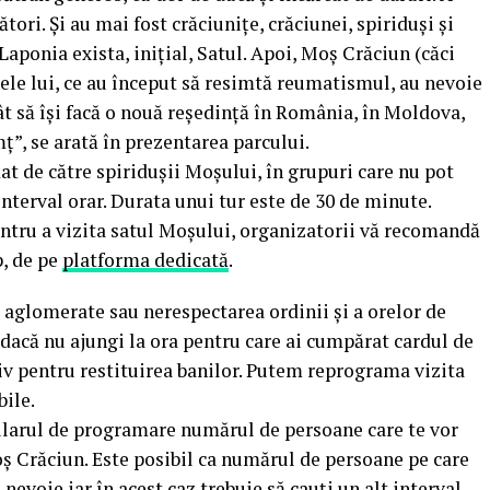
tori. Și au mai fost crăciunițe, crăciunei, spiriduși și
n Laponia exista, inițial, Satul. Apoi, Moș Crăciun (căci
sele lui, ce au început să resimtă reumatismul, au nevoie
ât să își facă o nouă reședință în România, în Moldova,
”, se arată în prezentarea parcului.
at de către spiridușii Moșului, în grupuri care nu pot
nterval orar. Durata unui tur este de 30 de minute.
pentru a vizita satul Moșului, organizatorii vă recomandă
p, de pe
platforma dedicată
.
aglomerate sau nerespectarea ordinii și a orelor de
dacă nu ajungi la ora pentru care ai cumpărat cardul de
iv pentru restituirea banilor. Putem reprograma vizita
bile.
ularul de programare numărul de persoane care te vor
Moș Crăciun. Este posibil ca numărul de persoane pe care
u nevoie iar în acest caz trebuie să cauți un alt interval