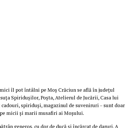
mici îl pot întâlni pe Moș Crăciun se află în județul
uța Spiridușilor, Poșta, Atelierul de Jucării, Casa lui
cadouri, spiriduși, magazinul de suveniruri – sunt doar
 pe micii și marii musafiri ai Moșului.
ătrân generos, cu dor de ducă și încărcat de daruri. A