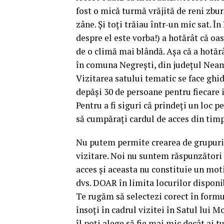
fost o mică turmă vrăjită de reni zbură
zâne. Și toți trăiau într-un mic sat. Î
despre el este vorba!) a hotărât că oa
de o climă mai blândă. Așa că a hotăr
în comuna Negrești, din județul Neamț
Vizitarea satului tematic se face ghid
depăși 30 de persoane pentru fiecare i
Pentru a fi siguri că prindeți un loc 
să cumpărați cardul de acces din tim
Nu putem permite crearea de grupuri 
vizitare. Noi nu suntem răspunzători 
acces și aceasta nu constituie un mot
dvs. DOAR în limita locurilor disponi
Te rugăm să selectezi corect în form
însoți în cadrul vizitei în Satul lui 
îl poți alege să fie mai mic decât ai t