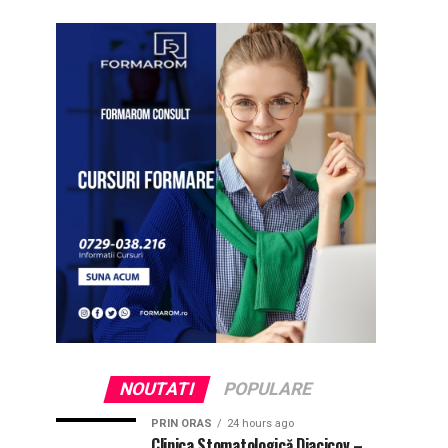
NOUTATI
POPULARE
PRIN ORAS
24 hours ago
Clinica Stomatologică Diacicov –