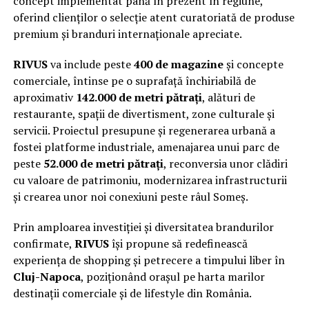
concept implementat până în prezent în regiune,
oferind clienților o selecție atent curatoriată de produse
premium și branduri internaționale apreciate.
RIVUS
va include peste
400 de magazine
și concepte
comerciale, întinse pe o suprafață închiriabilă de
aproximativ
142.000 de metri pătrați
, alături de
restaurante, spații de divertisment, zone culturale și
servicii. Proiectul presupune și regenerarea urbană a
fostei platforme industriale, amenajarea unui parc de
peste
52.000 de metri pătrați
, reconversia unor clădiri
cu valoare de patrimoniu, modernizarea infrastructurii
și crearea unor noi conexiuni peste râul Someș.
Prin amploarea investiției și diversitatea brandurilor
confirmate,
RIVUS
își propune să redefinească
experiența de shopping și petrecere a timpului liber în
Cluj-Napoca
, poziționând orașul pe harta marilor
destinații comerciale și de lifestyle din România.