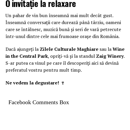
O invitație la relaxare
Un pahar de vin bun înseamnă mai mult decât gust.
Înseamnă conversații care durează până târziu, oameni
care se întâlnesc, muzică bună și seri de vară petrecute
într-unul dintre cele mai frumoase orașe din România.
Dacă ajungeți la
Zilele Culturale Maghiare
sau la
Wine
in the Central Park
, opriți-vă și la standul
Zaig Winery
.
S-ar putea ca vinul pe care îl descoperiți aici să devină
preferatul vostru pentru mult timp.
Ne vedem la degustare!
🍷
Facebook Comments Box