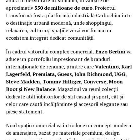
aflată în dezvoltare în România, în valoare de
aproximativ
550 de milioane de euro
. Proiectul
transformă fosta platformă industrială Carbochim într-
o destinație urbană modernă, unde shoppingul,
relaxarea, cultura și spațiile verzi vor forma un
ecosistem integrat dedicat comunității.
În cadrul viitorului complex comercial,
Enzo Bertini
va
aduce un portofoliu impresionant de branduri
internaționale de renume, printre care
Valentino
,
Karl
Lagerfeld, Premiata, Guess, John Richmond, UGG,
Steve Madden, Tommy Hilfiger, Converse, Moon
Boot și New Balance
. Magazinul va reuni colecții
dedicate atât iubitorilor de stil casual și sport, cât și
celor care caută încălțăminte și accesorii elegante sau
piese statement.
Noul spațiu comercial va introduce un concept modern
de amenajare, bazat pe materiale premium, design