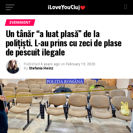
EVENIMENT
Un tânăr “a luat plasă” de la
polițiști. L-au prins cu zeci de plase
de pescuit ilegale
Published
6 years ago
on
February 19, 2020
By
Stefania Heinz