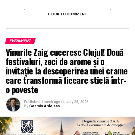
CLICK TO COMMENT
EVENIMENT
Vinurile Zaig cuceresc Clujul! Două
festivaluri, zeci de arome și o
invitație la descoperirea unei crame
care transformă fiecare sticlă într-
o poveste
Published
1 week ago
on
July 28, 2026
By
Cosmin Ardelean