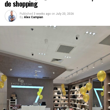
de shopping
Published
3 weeks ago
on
July 20, 2026
By
Alex Campian