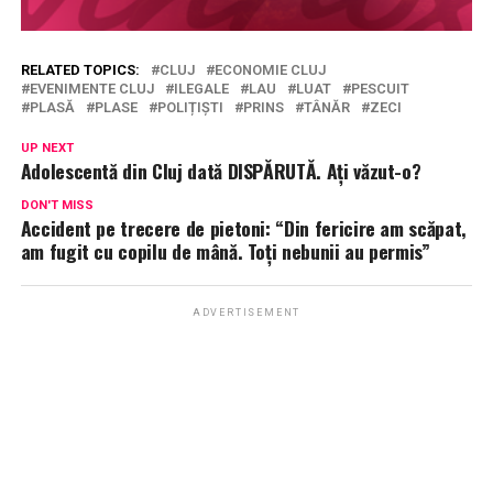
RELATED TOPICS:
CLUJ
ECONOMIE CLUJ
EVENIMENTE CLUJ
ILEGALE
LAU
LUAT
PESCUIT
PLASĂ
PLASE
POLIȚIȘTI
PRINS
TÂNĂR
ZECI
UP NEXT
Adolescentă din Cluj dată DISPĂRUTĂ. Ați văzut-o?
DON'T MISS
Accident pe trecere de pietoni: “Din fericire am scăpat,
am fugit cu copilu de mână. Toți nebunii au permis”
ADVERTISEMENT