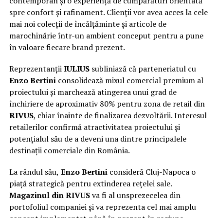
contemporan și o experiență de cumpărături orientată
spre confort și rafinament. Clienții vor avea acces la cele
mai noi colecții de încălțăminte și articole de
marochinărie într-un ambient conceput pentru a pune
în valoare fiecare brand prezent.
Reprezentanții
IULIUS
subliniază că parteneriatul cu
Enzo Bertini
consolidează mixul comercial premium al
proiectului și marchează atingerea unui grad de
închiriere de aproximativ 80% pentru zona de retail din
RIVUS
, chiar înainte de finalizarea dezvoltării. Interesul
retailerilor confirmă atractivitatea proiectului și
potențialul său de a deveni una dintre principalele
destinații comerciale din România.
La rândul său,
Enzo Bertini
consideră Cluj-Napoca o
piață strategică pentru extinderea rețelei sale.
Magazinul din RIVUS
va fi al unsprezecelea din
portofoliul companiei și va reprezenta cel mai amplu