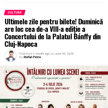
CULTURA
Ultimele zile pentru bilete! Duminică
are loc cea de-a VIII-a ediție a
Concertului de la Palatul Bánffy din
Cluj-Napoca
Published
1 month ago
on
June 30, 2026
By
Stefan Petre