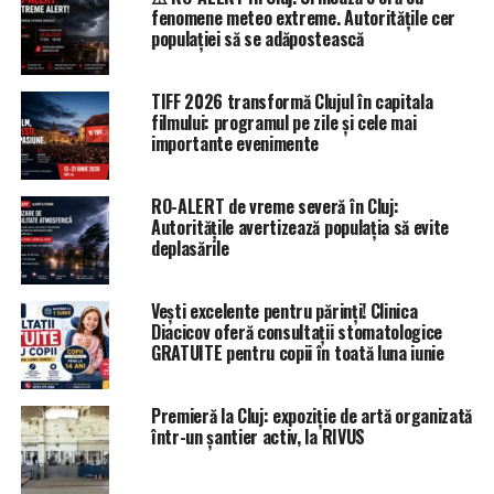
fenomene meteo extreme. Autoritățile cer
populației să se adăpostească
TIFF 2026 transformă Clujul în capitala
filmului: programul pe zile și cele mai
importante evenimente
RO-ALERT de vreme severă în Cluj:
Autoritățile avertizează populația să evite
deplasările
Vești excelente pentru părinți! Clinica
Diacicov oferă consultații stomatologice
GRATUITE pentru copii în toată luna iunie
Premieră la Cluj: expoziție de artă organizată
într-un șantier activ, la RIVUS