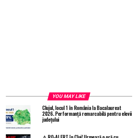
YOU MAY LIKE
Clujul, locul 1 în România la Bacalaureat
2026. Performanță remarcabilă pentru elevii
județului
⚠️ RO-ALERT în Cluj! Urmează o oră cu