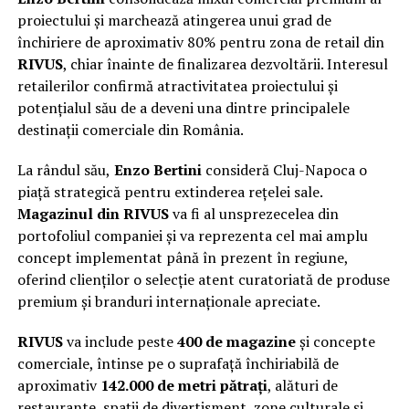
proiectului și marchează atingerea unui grad de
închiriere de aproximativ 80% pentru zona de retail din
RIVUS
, chiar înainte de finalizarea dezvoltării. Interesul
retailerilor confirmă atractivitatea proiectului și
potențialul său de a deveni una dintre principalele
destinații comerciale din România.
La rândul său,
Enzo Bertini
consideră Cluj-Napoca o
piață strategică pentru extinderea rețelei sale.
Magazinul din RIVUS
va fi al unsprezecelea din
portofoliul companiei și va reprezenta cel mai amplu
concept implementat până în prezent în regiune,
oferind clienților o selecție atent curatoriată de produse
premium și branduri internaționale apreciate.
RIVUS
va include peste
400 de magazine
și concepte
comerciale, întinse pe o suprafață închiriabilă de
aproximativ
142.000 de metri pătrați
, alături de
restaurante, spații de divertisment, zone culturale și