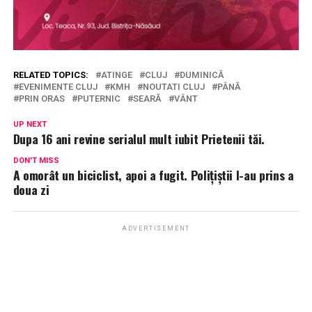
RELATED TOPICS:
ATINGE
CLUJ
DUMINICĂ
EVENIMENTE CLUJ
KMH
NOUTATI CLUJ
PÂNĂ
PRIN ORAS
PUTERNIC
SEARĂ
VÂNT
UP NEXT
Dupa 16 ani revine serialul mult iubit Prietenii tăi.
DON'T MISS
A omorât un biciclist, apoi a fugit. Polițiștii l-au prins a
doua zi
ADVERTISEMENT