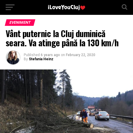
EVENIMENT
Vânt puternic la Cluj duminică
seara. Va atinge până la 130 km/h
Published
6 years ago
on
February 22, 2020
By
Stefania Heinz