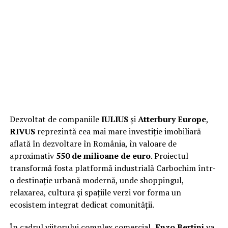
Dezvoltat de companiile
IULIUS
și
Atterbury Europe
,
RIVUS
reprezintă cea mai mare investiție imobiliară
aflată în dezvoltare în România, în valoare de
aproximativ
550 de milioane de euro
. Proiectul
transformă fosta platformă industrială Carbochim într-
o destinație urbană modernă, unde shoppingul,
relaxarea, cultura și spațiile verzi vor forma un
ecosistem integrat dedicat comunității.
În cadrul viitorului complex comercial,
Enzo Bertini
va