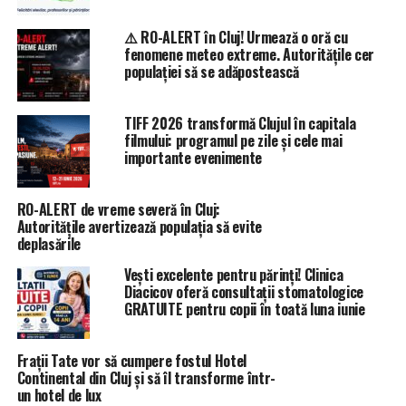
⚠️ RO-ALERT în Cluj! Urmează o oră cu
fenomene meteo extreme. Autoritățile cer
populației să se adăpostească
TIFF 2026 transformă Clujul în capitala
filmului: programul pe zile și cele mai
importante evenimente
RO-ALERT de vreme severă în Cluj:
Autoritățile avertizează populația să evite
deplasările
Vești excelente pentru părinți! Clinica
Diacicov oferă consultații stomatologice
GRATUITE pentru copii în toată luna iunie
Frații Tate vor să cumpere fostul Hotel
Continental din Cluj și să îl transforme într-
un hotel de lux