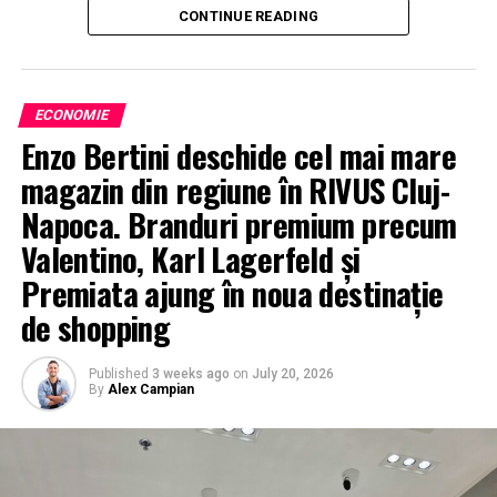
CONTINUE READING
ECONOMIE
Enzo Bertini deschide cel mai mare
magazin din regiune în RIVUS Cluj-
Napoca. Branduri premium precum
Valentino, Karl Lagerfeld și
Premiata ajung în noua destinație
de shopping
Published
3 weeks ago
on
July 20, 2026
By
Alex Campian