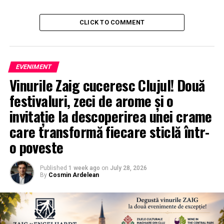
CLICK TO COMMENT
EVENIMENT
Vinurile Zaig cuceresc Clujul! Două
festivaluri, zeci de arome și o
invitație la descoperirea unei crame
care transformă fiecare sticlă într-
o poveste
Published
1 week ago
on
July 28, 2026
By
Cosmin Ardelean