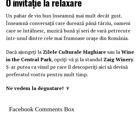
O invitație la relaxare
Un pahar de vin bun înseamnă mai mult decât gust.
Înseamnă conversații care durează până târziu, oameni
care se întâlnesc, muzică bună și seri de vară petrecute
într-unul dintre cele mai frumoase orașe din România.
Dacă ajungeți la
Zilele Culturale Maghiare
sau la
Wine
in the Central Park
, opriți-vă și la standul
Zaig Winery
.
S-ar putea ca vinul pe care îl descoperiți aici să devină
preferatul vostru pentru mult timp.
Ne vedem la degustare!
🍷
Facebook Comments Box