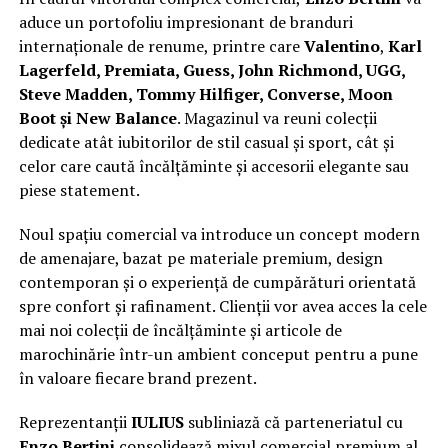
aduce un portofoliu impresionant de branduri
internaționale de renume, printre care
Valentino
,
Karl
Lagerfeld, Premiata, Guess, John Richmond, UGG,
Steve Madden, Tommy Hilfiger, Converse, Moon
Boot și New Balance
. Magazinul va reuni colecții
dedicate atât iubitorilor de stil casual și sport, cât și
celor care caută încălțăminte și accesorii elegante sau
piese statement.
Noul spațiu comercial va introduce un concept modern
de amenajare, bazat pe materiale premium, design
contemporan și o experiență de cumpărături orientată
spre confort și rafinament. Clienții vor avea acces la cele
mai noi colecții de încălțăminte și articole de
marochinărie într-un ambient conceput pentru a pune
în valoare fiecare brand prezent.
Reprezentanții
IULIUS
subliniază că parteneriatul cu
Enzo Bertini
consolidează mixul comercial premium al