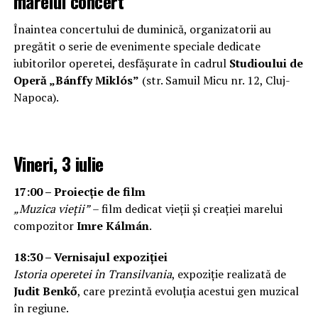
marelui concert
Înaintea concertului de duminică, organizatorii au
pregătit o serie de evenimente speciale dedicate
iubitorilor operetei, desfășurate în cadrul
Studioului de
Operă „Bánffy Miklós”
(str. Samuil Micu nr. 12, Cluj-
Napoca).
Vineri, 3 iulie
17:00 – Proiecție de film
„Muzica vieții”
– film dedicat vieții și creației marelui
compozitor
Imre Kálmán
.
18:30 – Vernisajul expoziției
Istoria operetei în Transilvania
, expoziție realizată de
Judit Benkő
, care prezintă evoluția acestui gen muzical
în regiune.