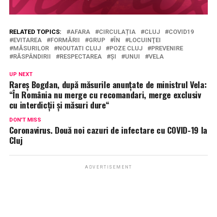
RELATED TOPICS:
AFARA
CIRCULAȚIA
CLUJ
COVID19
EVITAREA
FORMĂRII
GRUP
ÎN
LOCUINŢEI
MĂSURILOR
NOUTATI CLUJ
POZE CLUJ
PREVENIRE
RĂSPÂNDIRII
RESPECTAREA
ȘI
UNUI
VELA
UP NEXT
Rareș Bogdan, după măsurile anunțate de ministrul Vela:
“În România nu merge cu recomandari, merge exclusiv
cu interdicții și măsuri dure“
DON'T MISS
Coronavirus. Două noi cazuri de infectare cu COVID-19 la
Cluj
ADVERTISEMENT