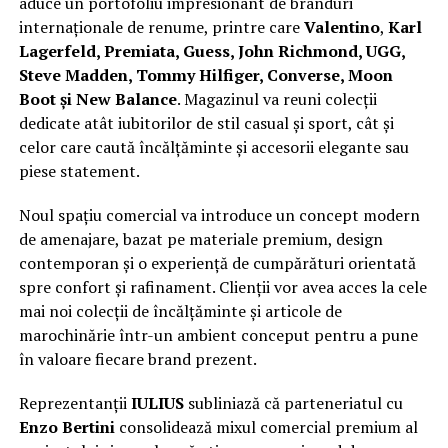
aduce un portofoliu impresionant de branduri
internaționale de renume, printre care
Valentino
,
Karl
Lagerfeld, Premiata, Guess, John Richmond, UGG,
Steve Madden, Tommy Hilfiger, Converse, Moon
Boot și New Balance
. Magazinul va reuni colecții
dedicate atât iubitorilor de stil casual și sport, cât și
celor care caută încălțăminte și accesorii elegante sau
piese statement.
Noul spațiu comercial va introduce un concept modern
de amenajare, bazat pe materiale premium, design
contemporan și o experiență de cumpărături orientată
spre confort și rafinament. Clienții vor avea acces la cele
mai noi colecții de încălțăminte și articole de
marochinărie într-un ambient conceput pentru a pune
în valoare fiecare brand prezent.
Reprezentanții
IULIUS
subliniază că parteneriatul cu
Enzo Bertini
consolidează mixul comercial premium al