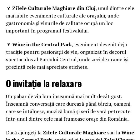
🍷
Zilele Culturale Maghiare din Cluj
, unul dintre cele
mai iubite evenimente culturale ale orașului, unde
gastronomia și vinurile de calitate ocupă un loc
important în programul festivalului.
🍷
Wine in the Central Park
, eveniment devenit deja
tradiție pentru pasionații de vin, organizat în decorul
spectaculos al Parcului Central, unde zeci de crame își
prezintă cele mai apreciate etichete.
O invitație la relaxare
Un pahar de vin bun înseamnă mai mult decât gust.
Înseamnă conversații care durează până târziu, oameni
care se întâlnesc, muzică bună și seri de vară petrecute
într-unul dintre cele mai frumoase orașe din România.
Dacă ajungeți la
Zilele Culturale Maghiare
sau la
Wine
in the Central Park
, opriți-vă și la standul
Zaig Winery
.