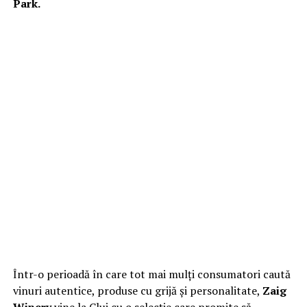
Park.
Într-o perioadă în care tot mai mulți consumatori caută
vinuri autentice, produse cu grijă și personalitate,
Zaig
Winery
vine la Cluj cu o selecție care promite să