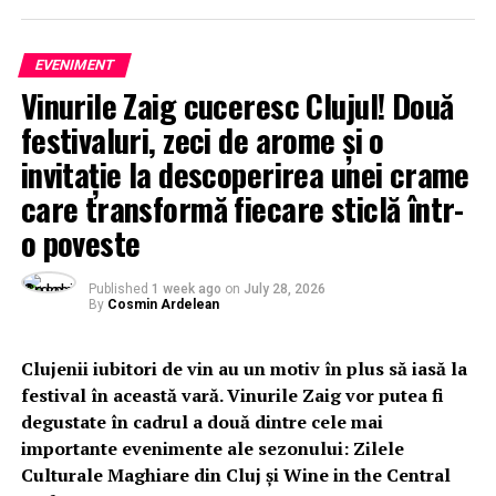
EVENIMENT
Vinurile Zaig cuceresc Clujul! Două
festivaluri, zeci de arome și o
invitație la descoperirea unei crame
care transformă fiecare sticlă într-
o poveste
Published
1 week ago
on
July 28, 2026
By
Cosmin Ardelean
Clujenii iubitori de vin au un motiv în plus să iasă la
festival în această vară. Vinurile Zaig vor putea fi
degustate în cadrul a două dintre cele mai
importante evenimente ale sezonului: Zilele
Culturale Maghiare din Cluj și Wine in the Central