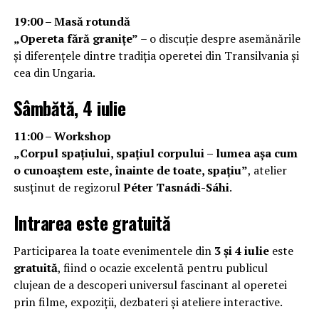
19:00 – Masă rotundă
„Opereta fără granițe”
– o discuție despre asemănările
și diferențele dintre tradiția operetei din Transilvania și
cea din Ungaria.
Sâmbătă, 4 iulie
11:00 – Workshop
„Corpul spațiului, spațiul corpului – lumea așa cum
o cunoaștem este, înainte de toate, spațiu”
, atelier
susținut de regizorul
Péter Tasnádi-Sáhi
.
Intrarea este gratuită
Participarea la toate evenimentele din
3 și 4 iulie
este
gratuită
, fiind o ocazie excelentă pentru publicul
clujean de a descoperi universul fascinant al operetei
prin filme, expoziții, dezbateri și ateliere interactive.