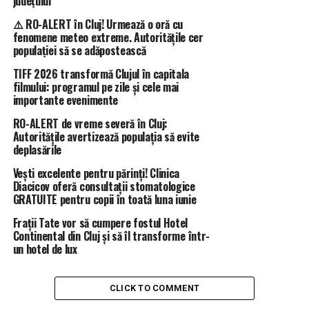
județului
⚠️ RO-ALERT în Cluj! Urmează o oră cu
fenomene meteo extreme. Autoritățile cer
populației să se adăpostească
TIFF 2026 transformă Clujul în capitala
filmului: programul pe zile și cele mai
importante evenimente
RO-ALERT de vreme severă în Cluj:
Autoritățile avertizează populația să evite
deplasările
Vești excelente pentru părinți! Clinica
Diacicov oferă consultații stomatologice
GRATUITE pentru copii în toată luna iunie
Frații Tate vor să cumpere fostul Hotel
Continental din Cluj și să îl transforme într-
un hotel de lux
CLICK TO COMMENT