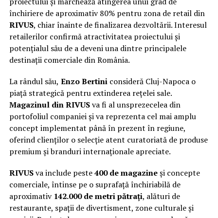
proiectului și marchează atingerea unui grad de
închiriere de aproximativ 80% pentru zona de retail din
RIVUS
, chiar înainte de finalizarea dezvoltării. Interesul
retailerilor confirmă atractivitatea proiectului și
potențialul său de a deveni una dintre principalele
destinații comerciale din România.
La rândul său,
Enzo Bertini
consideră Cluj-Napoca o
piață strategică pentru extinderea rețelei sale.
Magazinul din RIVUS
va fi al unsprezecelea din
portofoliul companiei și va reprezenta cel mai amplu
concept implementat până în prezent în regiune,
oferind clienților o selecție atent curatoriată de produse
premium și branduri internaționale apreciate.
RIVUS
va include peste
400 de magazine
și concepte
comerciale, întinse pe o suprafață închiriabilă de
aproximativ
142.000 de metri pătrați
, alături de
restaurante, spații de divertisment, zone culturale și