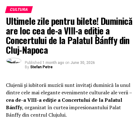
CULTURA
Ultimele zile pentru bilete! Duminică
are loc cea de-a VIII-a ediție a
Concertului de la Palatul Bánffy din
Cluj-Napoca
Published
1 month ago
on
June 30, 2026
By
Stefan Petre
Clujenii și iubitorii muzicii sunt invitați duminică la unul
dintre cele mai elegante evenimente culturale ale verii –
cea de-a VIII-a ediție a Concertului de la Palatul
Bánffy
, organizat în curtea impresionantului Palat
Bánffy din centrul Clujului.