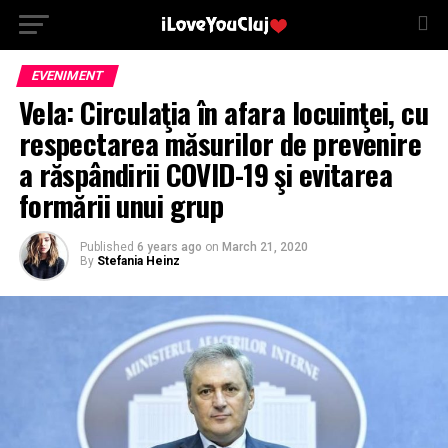
EVENIMENT
Vela: Circulaţia în afara locuinţei, cu
respectarea măsurilor de prevenire
a răspândirii COVID-19 şi evitarea
formării unui grup
Published
6 years ago
on
March 21, 2020
By
Stefania Heinz