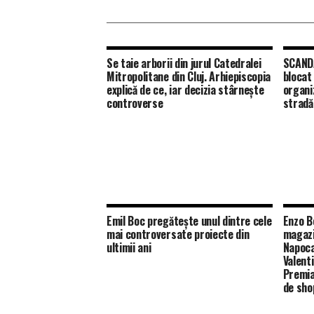
Se taie arborii din jurul Catedralei
SCANDA
Mitropolitane din Cluj. Arhiepiscopia
blocat
explică de ce, iar decizia stârnește
organiz
controverse
stradă
Emil Boc pregătește unul dintre cele
Enzo B
mai controversate proiecte din
magazi
ultimii ani
Napoca
Valenti
Premia
de sho