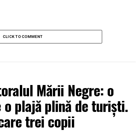
CLICK TO COMMENT
toralul Mării Negre: o
o plajă plină de turiști.
care trei copii