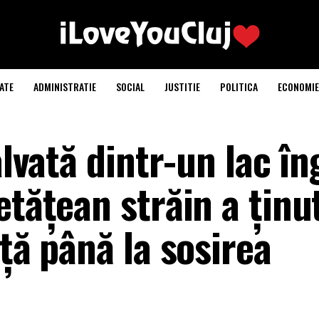
ATE
ADMINISTRATIE
SOCIAL
JUSTITIE
POLITICA
ECONOMIE
alvată dintr-un lac î
etățean străin a ținu
ață până la sosirea