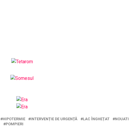
HIPOTERMIE
INTERVENȚIE DE URGENȚĂ
LAC ÎNGHEȚAT
NOUATI
U
POMPIERI