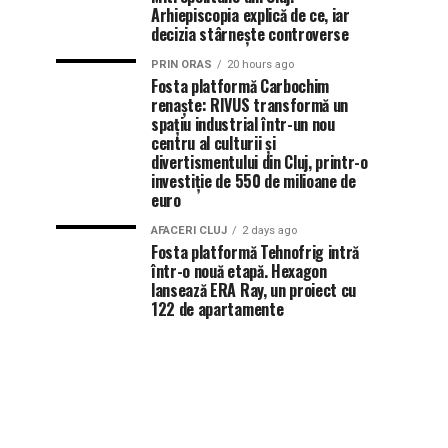
Arhiepiscopia explică de ce, iar
decizia stârnește controverse
PRIN ORAS
20 hours ago
Fosta platformă Carbochim
renaște: RIVUS transformă un
spațiu industrial într-un nou
centru al culturii și
divertismentului din Cluj, printr-o
investiție de 550 de milioane de
euro
AFACERI CLUJ
2 days ago
Fosta platformă Tehnofrig intră
într-o nouă etapă. Hexagon
lansează ERA Ray, un proiect cu
122 de apartamente