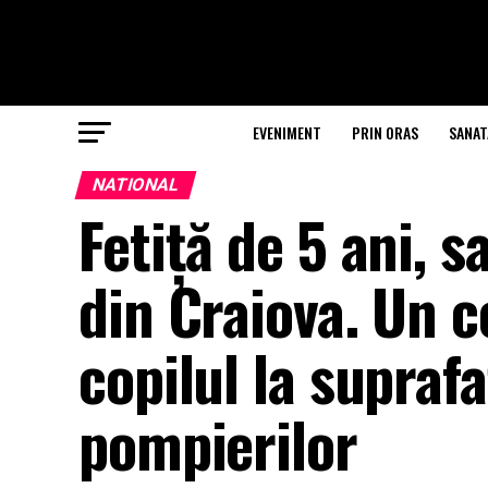
EVENIMENT
PRIN ORAS
SANAT
NATIONAL
Fetiță de 5 ani, s
din Craiova. Un c
copilul la supraf
pompierilor