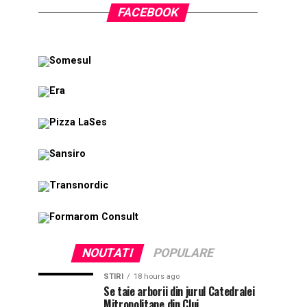
FACEBOOK
NOUTATI
POPULARE
STIRI
18 hours ago
Se taie arborii din jurul Catedralei
Mitropolitane din Cluj.