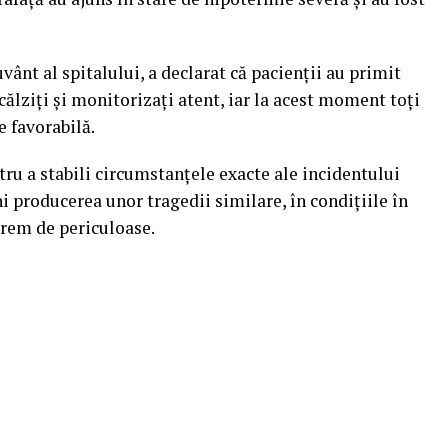
ânt al spitalului, a declarat că pacienții au primit
ncălziți și monitorizați atent, iar la acest moment toți
e favorabilă.
tru a stabili circumstanțele exacte ale incidentului
i producerea unor tragedii similare, în condițiile în
trem de periculoase.