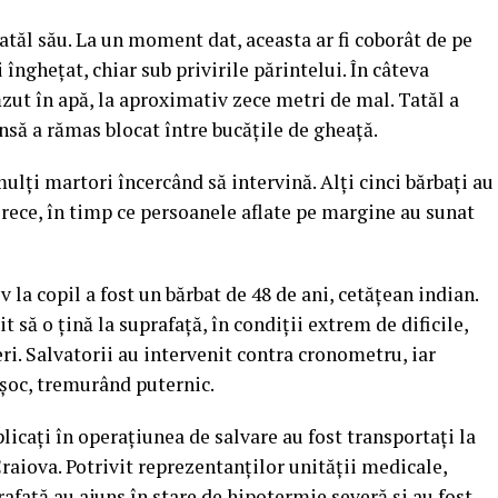
atăl său. La un moment dat, aceasta ar fi coborât de pe
i înghețat, chiar sub privirile părintelui. În câteva
căzut în apă, la aproximativ zece metri de mal. Tatăl a
însă a rămas blocat între bucățile de gheață.
lți martori încercând să intervină. Alți cinci bărbați au
 rece, în timp ce persoanele aflate pe margine au sunat
v la copil a fost un bărbat de 48 de ani, cetățean indian.
it să o țină la suprafață, în condiții extrem de dificile,
ri. Salvatorii au intervenit contra cronometru, iar
e șoc, tremurând puternic.
mplicați în operațiunea de salvare au fost transportați la
Craiova
. Potrivit reprezentanților unității medicale,
prafață au ajuns în stare de hipotermie severă și au fost