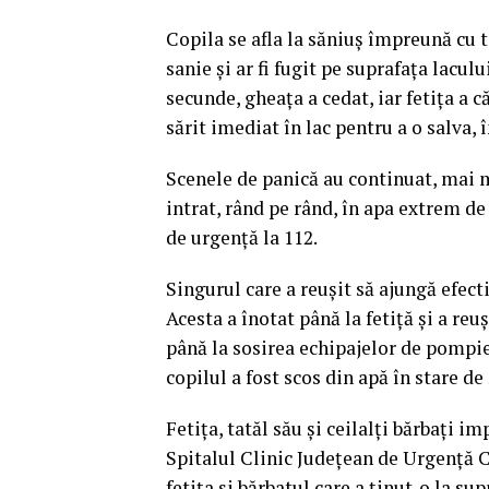
Copila se afla la săniuș împreună cu t
sanie și ar fi fugit pe suprafața laculu
secunde, gheața a cedat, iar fetița a 
sărit imediat în lac pentru a o salva, 
Scenele de panică au continuat, mai mu
intrat, rând pe rând, în apa extrem de
de urgență la 112.
Singurul care a reușit să ajungă efecti
Acesta a înotat până la fetiță și a reuș
până la sosirea echipajelor de pompie
copilul a fost scos din apă în stare d
Fetița, tatăl său și ceilalți bărbați i
Spitalul Clinic Județean de Urgență 
fetița și bărbatul care a ținut-o la su