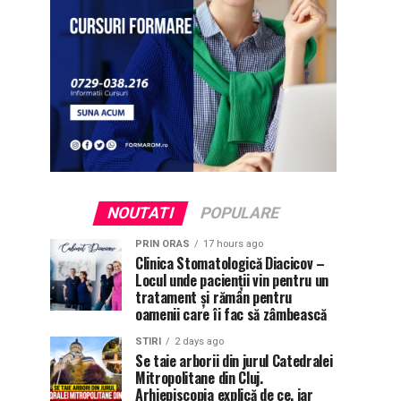
NOUTATI
POPULARE
PRIN ORAS
17 hours ago
Clinica Stomatologică Diacicov –
Locul unde pacienții vin pentru un
tratament și rămân pentru
oamenii care îi fac să zâmbească
STIRI
2 days ago
Se taie arborii din jurul Catedralei
Mitropolitane din Cluj.
Arhiepiscopia explică de ce, iar