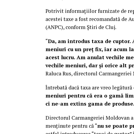
Potrivit informațiilor furnizate de 
acestei taxe a fost recomandată de A
(ANPC), conform Știri de Cluj.
“
Da, am introdus taxa de cuptor. 
meniuri cu un preț fix, iar acum
acest lucru. Am anulat vechile me
vechile meniuri, dar și orice alt 
Raluca Rus, directorul Carmangeriei M
Întrebată dacă taxa are vreo legătură 
meniuri pentru că era o gamă limi
ci ne-am extins gama de produse
Directorul Carmangeriei Moldovan a su
menținute pentru că “
nu se poate p
astfel introducerea “taxei de cuptor” î