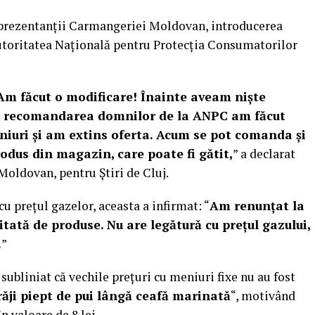
reprezentanții Carmangeriei Moldovan, introducerea
utoritatea Națională pentru Protecția Consumatorilor
Am făcut o modificare! Înainte aveam niște
 la recomandarea domnilor de la ANPC am făcut
niuri și am extins oferta. Acum se pot comanda și
produs din magazin, care poate fi gătit,
” a declarat
oldovan, pentru Știri de Cluj.
cu prețul gazelor, aceasta a infirmat: “
Am renunțat la
tată de produse. Nu are legătură cu prețul gazului,
.
”
bliniat că vechile prețuri cu meniuri fixe nu au fost
răji piept de pui lângă ceafă marinată
“, motivând
n valoare de 8 lei.