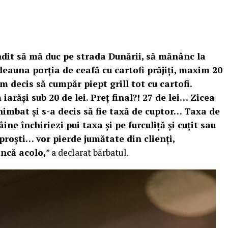
dit să mă duc pe strada Dunării, să mănânc la
una porția de ceafă cu cartofi prăjiți, maxim 20
 decis să cumpăr piept grill tot cu cartofi.
 iarăși sub 20 de lei. Preț final?! 27 de lei… Zicea
chimbat și s-a decis să fie taxă de cuptor… Taxa de
ne închiriezi pui taxa și pe furculiță și cuțit sau
proști… vor pierde jumătate din clienți,
ncă acolo,
” a declarat bărbatul.