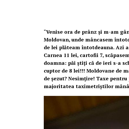
“
Venise ora de prânz și m-am gân
Moldovan, unde mâncasem întotdea
de lei plăteam întotdeauna. Azi am
Carnea 11 lei, cartofii 7, scăpasem
doamna: păi știți că de ieri s-a s
cuptor de 8 lei!!! Moldovane de mâi
de șezut? Nesimțire! Taxe pentru 
majoritatea taximetriștilor mănâ