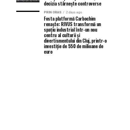
decizia stârnește controverse
PRIN ORAS
2 days ago
Fosta platformă Carbochim
renaște: RIVUS transformă un
spațiu industrial într-un nou
centru al culturii și
divertismentului din Cluj, printr-o
investiție de 550 de milioane de
euro