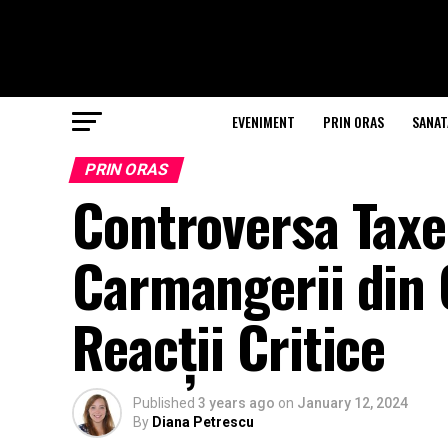
EVENIMENT
PRIN ORAS
SANAT
PRIN ORAS
Controversa Taxe
Carmangerii din 
Reacții Critice
Published
3 years ago
on
January 12, 2024
By
Diana Petrescu