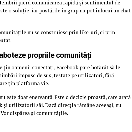
 Membrii pierd comunicarea rapidă și sentimentul de
te o soluție, iar postările în grup nu pot înlocui un chat
unitățile nu se construiesc prin like-uri, ci prin
putat.
aboteze propriile comunități
re țin oamenii conectați, Facebook pare hotărât să le
himbări impuse de sus, testate pe utilizatori, fără
care țin platforma vie.
u este doar enervantă. Este o decizie proastă, care arată
și utilizatorii săi. Dacă direcția rămâne aceeași, nu
. Vor dispărea și comunitățile.