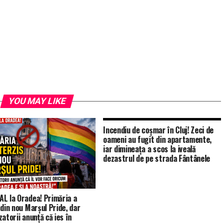
YOU MAY LIKE
Incendiu de coșmar în Cluj! Zeci de
oameni au fugit din apartamente,
iar dimineața a scos la iveală
dezastrul de pe strada Fântânele
L la Oradea! Primăria a
 din nou Marșul Pride, dar
atorii anunță că ies în