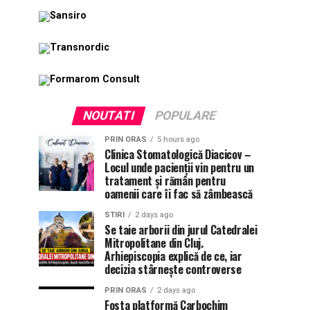
NOUTATI
POPULARE
PRIN ORAS
5 hours ago
Clinica Stomatologică Diacicov –
Locul unde pacienții vin pentru un
tratament și rămân pentru
oamenii care îi fac să zâmbească
STIRI
2 days ago
Se taie arborii din jurul Catedralei
Mitropolitane din Cluj.
Arhiepiscopia explică de ce, iar
decizia stârnește controverse
PRIN ORAS
2 days ago
Fosta platformă Carbochim