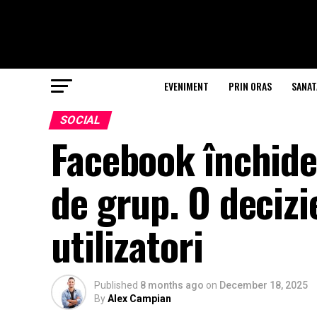
EVENIMENT
PRIN ORAS
SANAT
SOCIAL
Facebook închide
de grup. O decizi
utilizatori
Published
8 months ago
on
December 18, 2025
By
Alex Campian