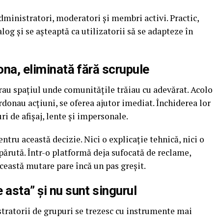
dministratori, moderatori și membri activi. Practic,
log și se așteaptă ca utilizatorii să se adapteze în
ona, eliminată fără scrupule
rau spațiul unde comunitățile trăiau cu adevărat. Acolo
donau acțiuni, se oferea ajutor imediat. Închiderea lor
i de afișaj, lente și impersonale.
tru această decizie. Nici o explicație tehnică, nici o
părută. Într-o platformă deja sufocată de reclame,
această mutare pare încă un pas greșit.
 asta” și nu sunt singurul
tratorii de grupuri se trezesc cu instrumente mai