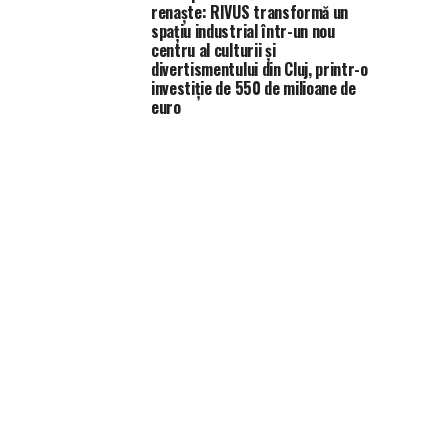
renaște: RIVUS transformă un
spațiu industrial într-un nou
centru al culturii și
divertismentului din Cluj, printr-o
investiție de 550 de milioane de
euro