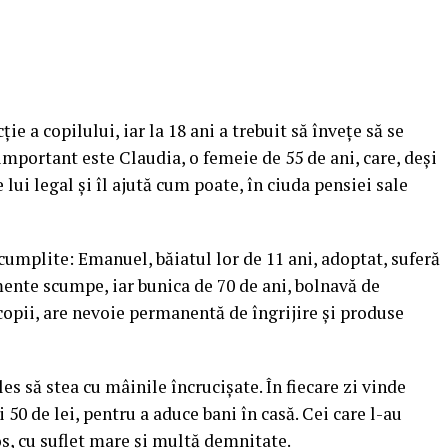
ie a copilului, iar la 18 ani a trebuit să învețe să se
 important este Claudia, o femeie de 55 de ani, care, deși
 lui legal și îl ajută cum poate, în ciuda pensiei sale
cumplite: Emanuel, băiatul lor de 11 ani, adoptat, suferă
mente scumpe, iar bunica de 70 de ani, bolnavă de
opii, are nevoie permanentă de îngrijire și produse
les să stea cu mâinile încrucișate. În fiecare zi vinde
i 50 de lei, pentru a aduce bani în casă. Cei care l-au
os, cu suflet mare și multă demnitate.