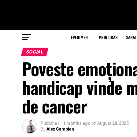
EVENIMENT
PRIN ORAS
SANAT
SOCIAL
Poveste emoționa
handicap vinde m
de cancer
Published
11 months ago
on
August 28, 2025
By
Alex Campian