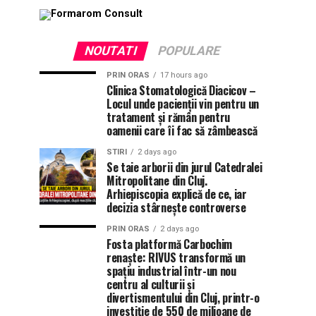
NOUTATI
POPULARE
PRIN ORAS
17 hours ago
Clinica Stomatologică Diacicov –
Locul unde pacienții vin pentru un
tratament și rămân pentru
oamenii care îi fac să zâmbească
STIRI
2 days ago
Se taie arborii din jurul Catedralei
Mitropolitane din Cluj.
Arhiepiscopia explică de ce, iar
decizia stârnește controverse
PRIN ORAS
2 days ago
Fosta platformă Carbochim
renaște: RIVUS transformă un
spațiu industrial într-un nou
centru al culturii și
divertismentului din Cluj, printr-o
investiție de 550 de milioane de