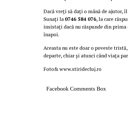
Dacă vreți să dați o mână de ajutor, î
Sunați la
0746 584 076
, la care răs
insistați dacă nu răspunde din prima –
înapoi.
Aceasta nu este doar o poveste tristă,
departe, chiar și atunci când viața pa
Foto& www.stiridecluj.ro
Facebook Comments Box