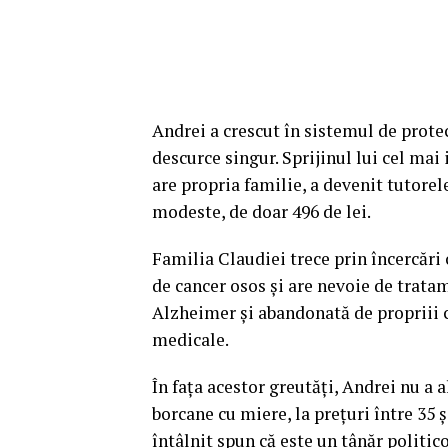
Andrei a crescut în sistemul de protecț
descurce singur. Sprijinul lui cel mai
are propria familie, a devenit tutorele
modeste, de doar 496 de lei.
Familia Claudiei trece prin încercări 
de cancer osos și are nevoie de trata
Alzheimer și abandonată de propriii c
medicale.
În fața acestor greutăți, Andrei nu a a
borcane cu miere, la prețuri între 35 ș
întâlnit spun că este un tânăr politic