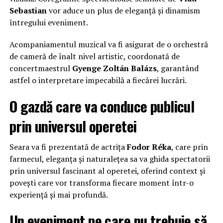
Sebastian
vor aduce un plus de eleganță și dinamism
întregului eveniment.
Acompaniamentul muzical va fi asigurat de o orchestră
de cameră de înalt nivel artistic, coordonată de
concertmaestrul
Gyenge Zoltán Balázs
, garantând
astfel o interpretare impecabilă a fiecărei lucrări.
O gazdă care va conduce publicul
prin universul operetei
Seara va fi prezentată de actrița
Fodor Réka
, care prin
farmecul, eleganța și naturalețea sa va ghida spectatorii
prin universul fascinant al operetei, oferind context și
povești care vor transforma fiecare moment într-o
experiență și mai profundă.
Un eveniment pe care nu trebuie să