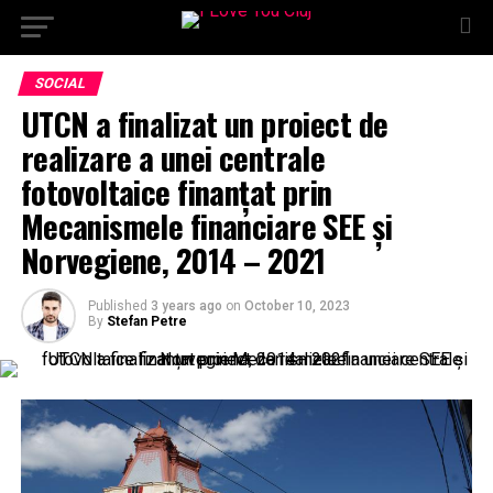
SOCIAL
UTCN a finalizat un proiect de
realizare a unei centrale
fotovoltaice finanțat prin
Mecanismele financiare SEE și
Norvegiene, 2014 – 2021
Published
3 years ago
on
October 10, 2023
By
Stefan Petre