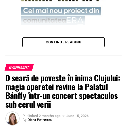
CONTINUE READING
EVENIMENT
O seară de poveste în inima Clujului:
magia operetei revine la Palatul
Bánffy într-un concert spectaculos
sub cerul verii
Published
2 months ago
on
June 15, 2026
By
Diana Petrescu