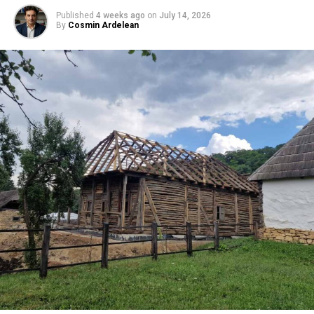
Published
4 weeks ago
on
July 14, 2026
By
Cosmin Ardelean