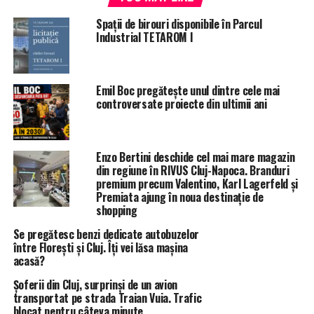
Spații de birouri disponibile în Parcul
Industrial TETAROM I
Emil Boc pregătește unul dintre cele mai
controversate proiecte din ultimii ani
Enzo Bertini deschide cel mai mare magazin
din regiune în RIVUS Cluj-Napoca. Branduri
premium precum Valentino, Karl Lagerfeld și
Premiata ajung în noua destinație de
shopping
Se pregătesc benzi dedicate autobuzelor
între Florești și Cluj. Îți vei lăsa mașina
acasă?
Șoferii din Cluj, surprinși de un avion
transportat pe strada Traian Vuia. Trafic
blocat pentru câteva minute