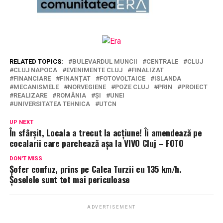
RELATED TOPICS:
BULEVARDUL MUNCII
CENTRALE
CLUJ
CLUJ NAPOCA
EVENIMENTE CLUJ
FINALIZAT
FINANCIARE
FINANȚAT
FOTOVOLTAICE
ISLANDA
MECANISMELE
NORVEGIENE
POZE CLUJ
PRIN
PROIECT
REALIZARE
ROMÂNIA
ȘI
UNEI
UNIVERSITATEA TEHNICA
UTCN
UP NEXT
În sfârșit, Locala a trecut la acțiune! Îi amendează pe
cocalarii care parchează așa la VIVO Cluj – FOTO
DON'T MISS
Șofer confuz, prins pe Calea Turzii cu 135 km/h.
Șoselele sunt tot mai periculoase
ADVERTISEMENT