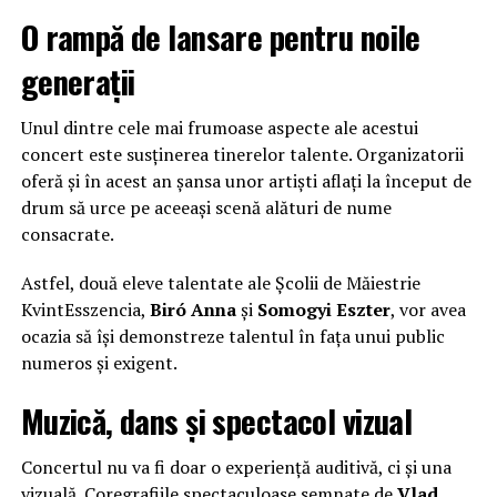
O rampă de lansare pentru noile
generații
Unul dintre cele mai frumoase aspecte ale acestui
concert este susținerea tinerelor talente. Organizatorii
oferă și în acest an șansa unor artiști aflați la început de
drum să urce pe aceeași scenă alături de nume
consacrate.
Astfel, două eleve talentate ale Școlii de Măiestrie
KvintEsszencia,
Biró Anna
și
Somogyi Eszter
, vor avea
ocazia să își demonstreze talentul în fața unui public
numeros și exigent.
Muzică, dans și spectacol vizual
Concertul nu va fi doar o experiență auditivă, ci și una
vizuală. Coregrafiile spectaculoase semnate de
Vlad