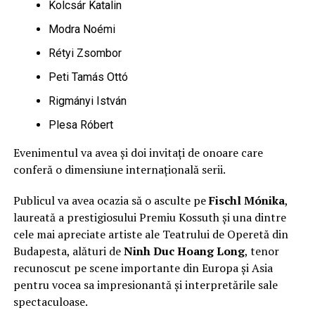
Kolcsár Katalin
Modra Noémi
Rétyi Zsombor
Peti Tamás Ottó
Rigmányi István
Plesa Róbert
Evenimentul va avea și doi invitați de onoare care
conferă o dimensiune internațională serii.
Publicul va avea ocazia să o asculte pe
Fischl Mónika
,
laureată a prestigiosului Premiu Kossuth și una dintre
cele mai apreciate artiste ale Teatrului de Operetă din
Budapesta, alături de
Ninh Duc Hoang Long
, tenor
recunoscut pe scene importante din Europa și Asia
pentru vocea sa impresionantă și interpretările sale
spectaculoase.