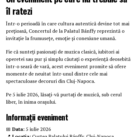
îl ratezi
Într-o perioadă în care cultura autentică devine tot mai
prețioasă, Concertul de la Palatul Bánffy reprezintă o
invitație la frumusețe, emoție și conexiune umană.
Fie că sunteți pasionați de muzica clasică, iubitori ai
operetei sau pur și simplu căutați o experiență deosebită
într-o seară de vară, acest eveniment promite să ofere
momente de neuitat într-unul dintre cele mai
spectaculoase decoruri din Cluj-Napoca.
Pe 5 iulie 2026, lăsați-vă purtați de muzică, sub cerul
liber, în inima orașului.
Informații eveniment
📅
Data:
5 iulie 2026
📍
Locația:
Curtea Palatului Bánffy, Cluj-Napoca