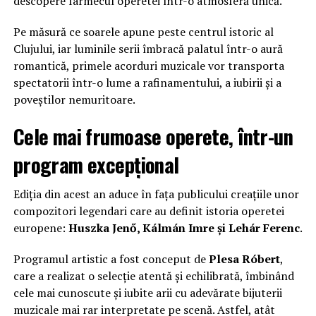
descopere farmecul operetei într-o atmosferă unică.
Pe măsură ce soarele apune peste centrul istoric al
Clujului, iar luminile serii îmbracă palatul într-o aură
romantică, primele acorduri muzicale vor transporta
spectatorii într-o lume a rafinamentului, a iubirii și a
poveștilor nemuritoare.
Cele mai frumoase operete, într-un
program excepțional
Ediția din acest an aduce în fața publicului creațiile unor
compozitori legendari care au definit istoria operetei
europene:
Huszka Jenő, Kálmán Imre și Lehár Ferenc
.
Programul artistic a fost conceput de
Plesa Róbert
,
care a realizat o selecție atentă și echilibrată, îmbinând
cele mai cunoscute și iubite arii cu adevărate bijuterii
muzicale mai rar interpretate pe scenă. Astfel, atât