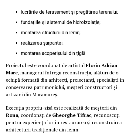
lucrările de terasament și pregătirea terenului;
fundațiile și sistemul de hidroizolație;
montarea structurii din lemn;
realizarea șarpantei;
montarea acoperișului din țiglă.
Proiectul este coordonat de artistul
Florin Adrian
Marc
, managerul întregii reconstrucții, alături de o
echipă formată din arhitecți, proiectanți, specialiști în
conservarea patrimoniului, meșteri constructori și
artizani din Maramureș.
Execuția propriu-zisă este realizată de meșterii din
Rona
, coordonați de
Gheorghe Tifrac
, recunoscuți
pentru experiența lor în restaurarea și reconstruirea
arhitecturii tradiționale din lemn.