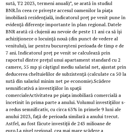
sută, T2 2023, termeni anuali)”, se arată în studiul
BNR.În ceea ce privește accesul oamenilor la piața
imobiliară rezidențială, indicatorul preț pe venit pune în
evidență diferențe importante în plan regional. Datele
BNR arată că clujenii au nevoie de peste 11 ani ca să își
achiziționeze o locuință nouă (din punct de vedere al
venitului), iar pentru bucureșteni perioada de timp e de
7 ani. Indicatorul preț pe venit se calculează prin
raportul dintre prețul unui apartament standard cu 2
camere, 55 mp și câștigul mediu salarial net, ajustat prin
deducerea cheltuielilor de subzistență (calculate ca 50 la
sută din salariul minim net pe economie).Scădere
semnificativă a investițiilor în spații
comercialeActivitatea pe piața imobiliară comercială a
încetinit în prima parte a anului. Volumul investițiilor s-
a redus semnificativ, cu circa 63% în primele 9 luni ale
anului 2023, față de perioada similară a anului trecut.
Astfel, au fost făcute investiții de 243 milioane de
euro.La nivel regional, cea mai mare scădere a