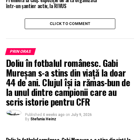
într-un șantier activ, la RIVUS
CLICK TO COMMENT
PRIN ORAS
Doliu în fotbalul românesc. Gabi
Mureșan s-a stins din viață la doar
44 de ani. Clujul își ia rămas-bun de
la unul dintre campionii care au
scris istorie pentru CFR
Published
4 weeks ago
on
July 9, 2026
By
Stefania Heinz
Doliu în fotbalul românesc. Gabi Mureșan s-a stins din viață la