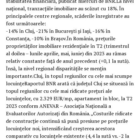
stabilitatea financiară, publicat miercuri de BNR.La nivel
național, tranzacțiile imobiliare au scăzut cu 18%. În
principalele centre regionale, scăderile înregistrate au
fost următoarele:
-14% în Cluj, -21% în București și Iași, -16% în
Constanța, -10% în Brașov.În România, prețurile
proprietăților imobiliare rezidențiale în T2 (trimestrul
al doilea – lunile aprilie, mai, iunie) din 2023 au rămas
relativ constante față de anul precedent (+0,1 la sută).
Însă, la nivel regional disparitățile se mențin
importante.Cluj, în topul regiunilor cu cele mai scumpe
locuințeRaportul BNR arată că județul Cluj se situează în
topul regiunilor cu cele mai ridicate prețuri ale
locuințelor, cu 2.329 EUR/mp, apartament în bloc, la T2
2023 conform ANEVAR – Asociația Națională a
Evaluatorilor Autorizați din România. „Costurile ridicate
de construcție continuă să pună presiune pe prețurile
locuințelor noi, intensificând creșterea acestora
comparativ cu locuințele existente (4,4 la sută vs. -2 la