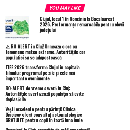
YOU MAY LIKE
Clujul, locul 1 în România la Bacalaureat
2026. Performanță remarcabilă pentru elevii
județului
⚠️ RO-ALERT în Cluj! Urmează o oră cu
fenomene meteo extreme. Autoritățile cer
populației să se adăpostească
TIFF 2026 transformă Clujul în capitala
filmului: programul pe zile și cele mai
importante evenimente
RO-ALERT de vreme severă în Cluj:
Autoritățile avertizează populația să evite
deplasările
Vești excelente pentru părinți! Clinica
Diacicov oferă consultații stomatologice
GRATUITE pentru copii în toată luna iunie
Premieră la Cluj: expoziție de artă organizată