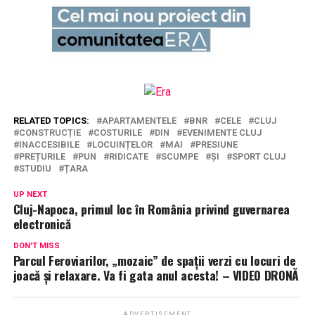
RELATED TOPICS:
APARTAMENTELE
BNR
CELE
CLUJ
CONSTRUCȚIE
COSTURILE
DIN
EVENIMENTE CLUJ
INACCESIBILE
LOCUINȚELOR
MAI
PRESIUNE
PREȚURILE
PUN
RIDICATE
SCUMPE
ȘI
SPORT CLUJ
STUDIU
ȚARA
UP NEXT
Cluj-Napoca, primul loc în România privind guvernarea
electronică
DON'T MISS
Parcul Feroviarilor, „mozaic” de spații verzi cu locuri de
joacă și relaxare. Va fi gata anul acesta! – VIDEO DRONĂ
ADVERTISEMENT