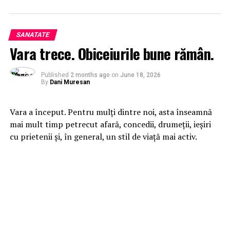
SANATATE
Vara trece. Obiceiurile bune rămân.
Published
2 months ago
on
June 18, 2026
By
Dani Muresan
Vara a început. Pentru mulți dintre noi, asta înseamnă
mai mult timp petrecut afară, concedii, drumeții, ieșiri
cu prietenii și, în general, un stil de viață mai activ.