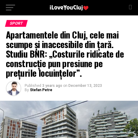
SPORT
Apartamentele din Cluj, cele mai
scumpe și inaccesibile din țară.
Studiu BNR: „Costurile ridicate de
construcție pun presiune pe
prețurile locuințelor”.
Published
3 years ago
on
December 13, 2023
By
Stefan Petre