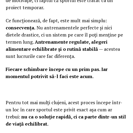
de motivație, ci faptul că sportul este tratat ca un
proiect temporar.
Ce funcționează, de fapt, este mult mai simplu:
consecvența.
Nu antrenamentele perfecte și nici
dietele drastice, ci un sistem pe care îl poți menține pe
termen lung.
Antrenamente regulate, alegeri
alimentare echilibrate și o rutină stabilă
— acestea
sunt lucrurile care fac diferența.
Fiecare schimbare începe cu un prim pas. Iar
momentul potrivit să-l faci este acum.
Pentru tot mai mulți clujeni, acest proces începe într-
un loc în care sportul este privit exact așa cum ar
trebui:
nu ca o soluție rapidă, ci ca parte dintr-un stil
de viață echilibrat.