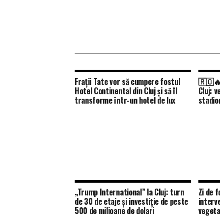
Frații Tate vor să cumpere fostul
🇷🇴🔥
Hotel Continental din Cluj și să îl
Cluj: 
transforme într-un hotel de lux
stadion
„Trump International” la Cluj: turn
Zi de f
de 30 de etaje și investiție de peste
interve
500 de milioane de dolari
vegeta