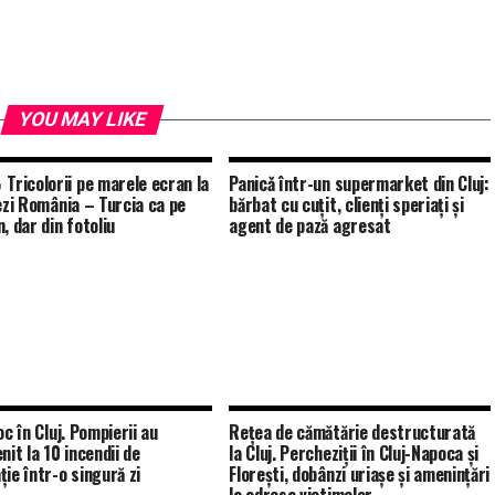
YOU MAY LIKE
 Tricolorii pe marele ecran la
Panicǎ într-un supermarket din Cluj:
vezi România – Turcia ca pe
bărbat cu cuțit, clienți speriați și
, dar din fotoliu
agent de pază agresat
oc în Cluj. Pompierii au
Rețea de cămătărie destructurată
nit la 10 incendii de
la Cluj. Percheziții în Cluj-Napoca și
ție într-o singură zi
Florești, dobânzi uriașe și amenințări