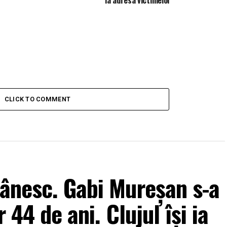
la adresa victimelor
CLICK TO COMMENT
mânesc. Gabi Mureșan s-a
r 44 de ani. Clujul își ia