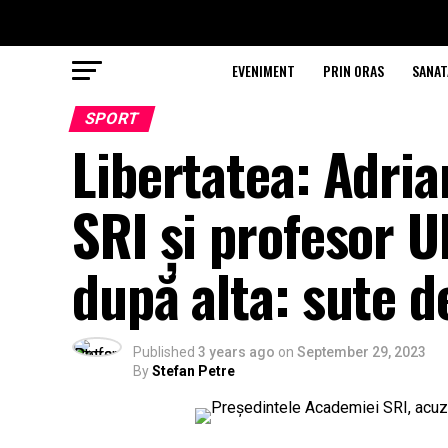
EVENIMENT
PRIN ORAS
SANAT
SPORT
Libertatea: Adria
SRI și profesor U
după alta: sute d
Published
3 years ago
on
September 29, 2023
By
Stefan Petre