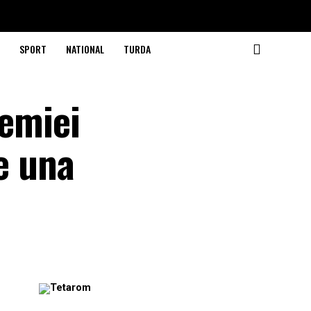
SPORT
NATIONAL
TURDA
demiei
le una