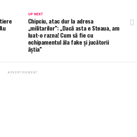
UP NEXT
tiere
Chipciu, atac dur la adresa
 Au
„militarilor”: „Dacă asta e Steaua, am
luat-o razna! Cum să fie cu
echipamentul ăla fake și jucătorii
ăștia”
ADVERTISEMENT