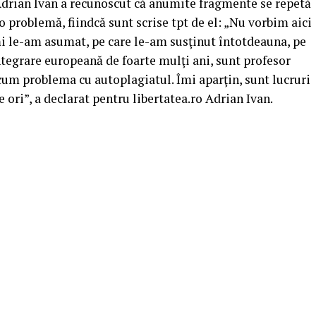
.Adrian Ivan a recunoscut că anumite fragmente se repetă
 o problemă, fiindcă sunt scrise tpt de el: „Nu vorbim aici
mi le-am asumat, pe care le-am susţinut întotdeauna, pe
ntegrare europeană de foarte mulţi ani, sunt profesor
um problema cu autoplagiatul. Îmi aparţin, sunt lucruri
 ori”, a declarat pentru libertatea.ro Adrian Ivan.