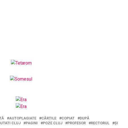
TĂ
AUTOPLAGIATE
CĂRȚILE
COPIAT
DUPĂ
UTATI CLUJ
PAGINI
POZE CLUJ
PROFESOR
RECTORUL
ȘI