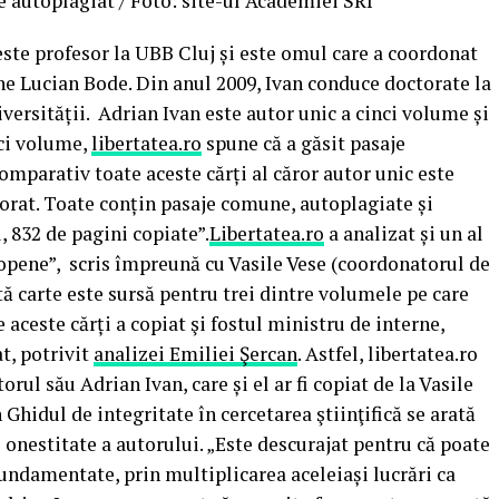
 autoplagiat / Foto: site-ul Academiei SRI
te profesor la UBB Cluj și este omul care a coordonat
ne Lucian Bode. Din anul 2009, Ivan conduce doctorate la
iversității. Adrian Ivan este autor unic a cinci volume și
nci volume,
libertatea.ro
spune că a găsit pasaje
omparativ toate aceste cărți al căror autor unic este
torat. Toate conțin pasaje comune, autoplagiate și
, 832 de pagini copiate”.
Libertatea.ro
a analizat și un al
ropene”, scris împreună cu Vasile Vese (coordonatorul de
stă carte este sursă pentru trei dintre volumele pe care
 aceste cărți a copiat şi fostul ministru de interne,
t, potrivit
analizei Emiliei Şercan
. Astfel, libertatea.ro
rul său Adrian Ivan, care și el ar fi copiat de la Vasile
 Ghidul de integritate în cercetarea ştiinţifică se arată
 onestitate a autorului. „Este descurajat pentru că poate
undamentate, prin multiplicarea aceleiași lucrări ca