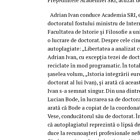
Președintele Academiei SRI, acuzat de
Adrian Ivan conduce Academia SRI, es
doctoratul fostului ministru de Inter
Facultatea de Istorie și Filosofie a un
o lucrare de doctorat. Despre cele ci
autoplagiate: „Libertatea a analizat c
Adrian Ivan, cu excepția tezei de doc
reciclate în mod programatic. În total
șaselea volum, „Istoria integrării eu
doctorat al lui Ivan), și arată că acea
Ivan s-a semnat singur. Din una dintre
Lucian Bode, în lucrarea sa de doctora
arată că Bode a copiat de la coordonato
Vese, conducătorul său de doctorat. În
că autoplagiatul reprezintă o lipsă de
duce la recunoașteri profesionale nef