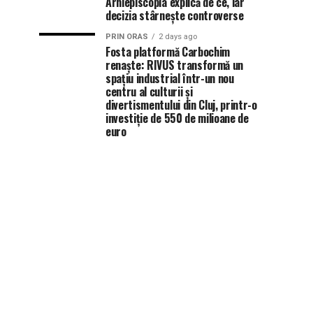
Arhiepiscopia explică de ce, iar
decizia stârnește controverse
PRIN ORAS
2 days ago
Fosta platformă Carbochim
renaște: RIVUS transformă un
spațiu industrial într-un nou
centru al culturii și
divertismentului din Cluj, printr-o
investiție de 550 de milioane de
euro