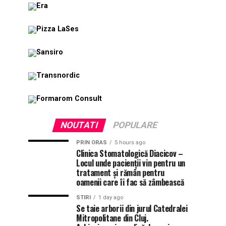
NOUTATI
POPULARE
PRIN ORAS
5 hours ago
Clinica Stomatologică Diacicov –
Locul unde pacienții vin pentru un
tratament și rămân pentru
oamenii care îi fac să zâmbească
STIRI
1 day ago
Se taie arborii din jurul Catedralei
Mitropolitane din Cluj.