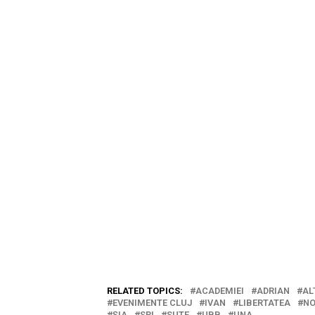
RELATED TOPICS:
ACADEMIEI
ADRIAN
AL
EVENIMENTE CLUJ
IVAN
LIBERTATEA
NO
ȘIA
SRI
SUTE
UBB
UNA