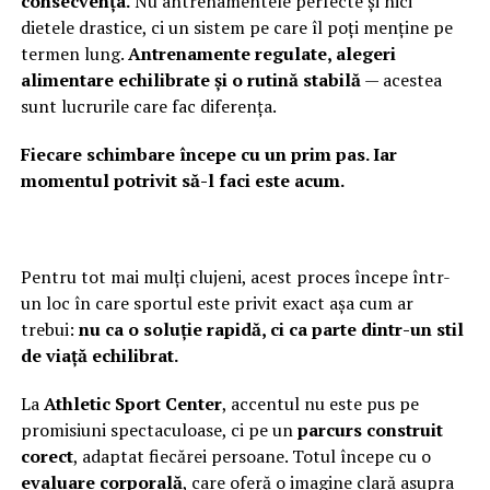
consecvența.
Nu antrenamentele perfecte și nici
dietele drastice, ci un sistem pe care îl poți menține pe
termen lung.
Antrenamente regulate, alegeri
alimentare echilibrate și o rutină stabilă
— acestea
sunt lucrurile care fac diferența.
Fiecare schimbare începe cu un prim pas. Iar
momentul potrivit să-l faci este acum.
Pentru tot mai mulți clujeni, acest proces începe într-
un loc în care sportul este privit exact așa cum ar
trebui:
nu ca o soluție rapidă, ci ca parte dintr-un stil
de viață echilibrat.
La
Athletic Sport Center
, accentul nu este pus pe
promisiuni spectaculoase, ci pe un
parcurs construit
corect
, adaptat fiecărei persoane. Totul începe cu o
evaluare corporală
, care oferă o imagine clară asupra