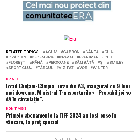
RELATED TOPICS:
ACUM
CABRON
CÂNTA
CLUJ
CRĂCIUN
DECEMBRIE
DREAM
EVENIMENTE CLUJ
FLOREȘTI
PÂNĂ
PERSOANE
SÂMBĂTĂ
ȘI
SMILEY
SPORT CLUJ
TÂRGUL
VIZITAT
VOR
WINTER
UP NEXT
Lotul Chețani-Câmpia Turzii din A3, inaugurat cu 9 luni
mai devreme. Ministrul Transporturilor: „Probabil joi se
dă în circulație”.
DON'T MISS
Primele abonamente la TIFF 2024 au fost puse în
vânzare, la preț special
ADVERTISEMENT