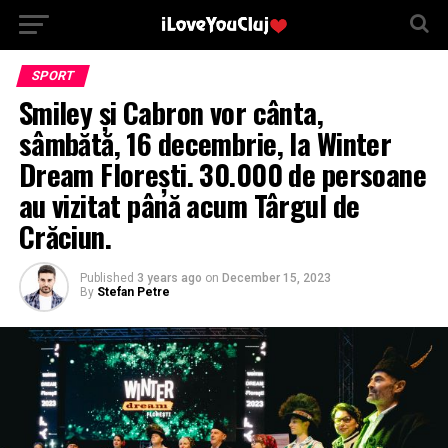
SPORT
Smiley și Cabron vor cânta,
sâmbătă, 16 decembrie, la Winter
Dream Florești. 30.000 de persoane
au vizitat până acum Târgul de
Crăciun.
Published
3 years ago
on
December 15, 2023
By
Stefan Petre