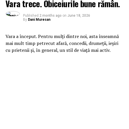
Vara trece. Obiceiurile bune rămân.
Published
2 months ago
on
June 18, 2026
By
Dani Muresan
Vara a început. Pentru mulți dintre noi, asta înseamnă
mai mult timp petrecut afară, concedii, drumeții, ieșiri
cu prietenii și, în general, un stil de viață mai activ.