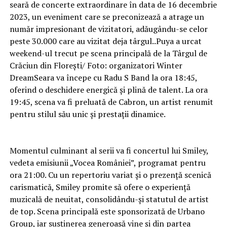
seară de concerte extraordinare în data de 16 decembrie
2023, un eveniment care se preconizează a atrage un
număr impresionant de vizitatori, adăugându-se celor
peste 30.000 care au vizitat deja târgul..Puya a urcat
weekend-ul trecut pe scena principală de la Târgul de
Crăciun din Florești/ Foto: organizatori Winter
DreamSeara va începe cu Radu S Band la ora 18:45,
oferind o deschidere energică și plină de talent. La ora
19:45, scena va fi preluată de Cabron, un artist renumit
pentru stilul său unic și prestații dinamice.
Momentul culminant al serii va fi concertul lui Smiley,
vedeta emisiunii „Vocea României”, programat pentru
ora 21:00. Cu un repertoriu variat și o prezență scenică
carismatică, Smiley promite să ofere o experiență
muzicală de neuitat, consolidându-și statutul de artist
de top. Scena principală este sponsorizată de Urbano
Group, iar susținerea generoasă vine și din partea