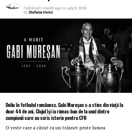
Published
1 month ago
on
July 9, 2026
By
Stefania Heinz
Doliu în fotbalul românesc. Gabi Mureșan s-a stins din viață la
doar 44 de ani. Clujul își ia rămas-bun de la unul dintre
campionii care au scris istorie pentru CFR
O veste care a căzut ca un trăsnet peste lumea