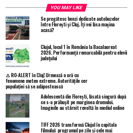
YOU MAY LIKE
Se pregătesc benzi dedicate autobuzelor
între Florești și Cluj. Îți vei lăsa mașina
acasă?
Clujul, locul 1 în România la Bacalaureat
2026. Performanță remarcabilă pentru elevii
județului
⚠️ RO-ALERT în Cluj! Urmează o oră cu
fenomene meteo extreme. Autoritățile cer
populației să se adăpostească
Adolescentă din Florești, lăsată singură după
ce s-a prăbușit pe marginea drumului.
Imaginile au stârnit revoltă în mediul online
TIFF 2026 transformă Clujul în capitala
filmului: programul pe zile și cele mai