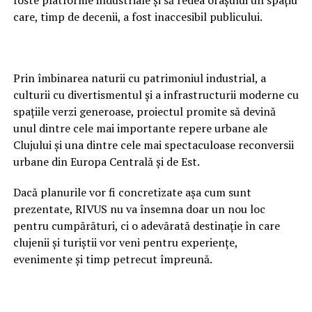
foste platforme industriale și să redea orașului un spațiu
care, timp de decenii, a fost inaccesibil publicului.
Prin îmbinarea naturii cu patrimoniul industrial, a
culturii cu divertismentul și a infrastructurii moderne cu
spațiile verzi generoase, proiectul promite să devină
unul dintre cele mai importante repere urbane ale
Clujului și una dintre cele mai spectaculoase reconversii
urbane din Europa Centrală și de Est.
Dacă planurile vor fi concretizate așa cum sunt
prezentate, RIVUS nu va însemna doar un nou loc
pentru cumpărături, ci o adevărată destinație în care
clujenii și turiștii vor veni pentru experiențe,
evenimente și timp petrecut împreună.