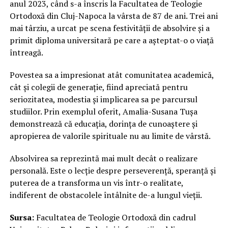
anul 2023, când s-a înscris la Facultatea de Teologie
Ortodoxă din Cluj-Napoca la vârsta de 87 de ani. Trei ani
mai târziu, a urcat pe scena festivității de absolvire și a
primit diploma universitară pe care a așteptat-o o viață
întreagă.
Povestea sa a impresionat atât comunitatea academică,
cât și colegii de generație, fiind apreciată pentru
seriozitatea, modestia și implicarea sa pe parcursul
studiilor. Prin exemplul oferit, Amalia-Susana Tușa
demonstrează că educația, dorința de cunoaștere și
apropierea de valorile spirituale nu au limite de vârstă.
Absolvirea sa reprezintă mai mult decât o realizare
personală. Este o lecție despre perseverență, speranță și
puterea de a transforma un vis într-o realitate,
indiferent de obstacolele întâlnite de-a lungul vieții.
Sursa:
Facultatea de Teologie Ortodoxă din cadrul