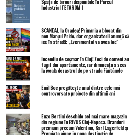
Spații de birouri disponibile în Parcul
Industrial TETAROM I
SCANDAL la Oradea! Primăria a blocat din
nou Marșul Pride, dar organizatorii anunță că
ies în stradă: „Evenimentul va avea loc”
Incendiu de coșmar în Cluj! Zeci de oameni au
fugit din apartamente, iar dimineața a scos
la iveală dezastrul de pe strada Fântânele
Emil Boc pregătește unul dintre cele mai
controversate proiecte din ultimii ani
Enzo Bertini deschide cel mai mare magazin
din regiune în RIVUS Cluj-Napoca. Branduri
premium precum Valentino, Karl Lagerfeld și
Premiata ajung în noua destinație de