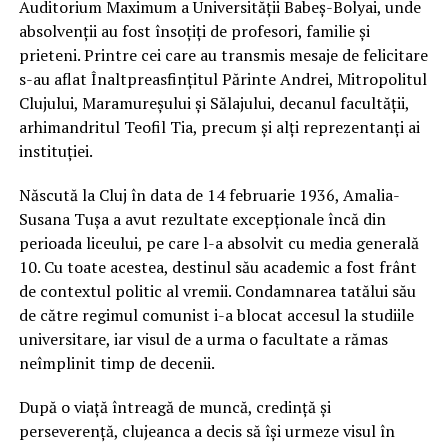
Auditorium Maximum a Universității Babeș-Bolyai, unde
absolvenții au fost însoțiți de profesori, familie și
prieteni. Printre cei care au transmis mesaje de felicitare
s-au aflat Înaltpreasfințitul Părinte Andrei, Mitropolitul
Clujului, Maramureșului și Sălajului, decanul facultății,
arhimandritul Teofil Tia, precum și alți reprezentanți ai
instituției.
Născută la Cluj în data de 14 februarie 1936, Amalia-
Susana Tușa a avut rezultate excepționale încă din
perioada liceului, pe care l-a absolvit cu media generală
10. Cu toate acestea, destinul său academic a fost frânt
de contextul politic al vremii. Condamnarea tatălui său
de către regimul comunist i-a blocat accesul la studiile
universitare, iar visul de a urma o facultate a rămas
neîmplinit timp de decenii.
După o viață întreagă de muncă, credință și
perseverență, clujeanca a decis să își urmeze visul în