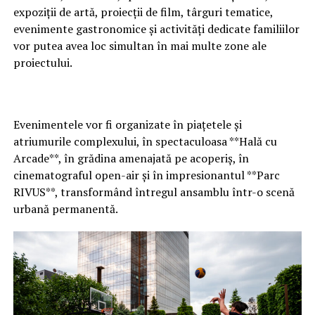
Facebook Comments Box
expoziții de artă, proiecții de film, târguri tematice,
evenimente gastronomice și activități dedicate familiilor
vor putea avea loc simultan în mai multe zone ale
proiectului.
Evenimentele vor fi organizate în piațetele și
atriumurile complexului, în spectaculoasa **Hală cu
Arcade**, în grădina amenajată pe acoperiș, în
cinematograful open-air și în impresionantul **Parc
RIVUS**, transformând întregul ansamblu într-o scenă
urbană permanentă.