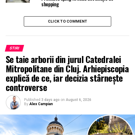
shopping
CLICK TO COMMENT
STIRI
Se taie arborii din jurul Catedralei
Mitropolitane din Cluj. Arhiepiscopia
explică de ce, iar decizia stârnește
controverse
Published
3 days ago
on
August 6, 2026
By
Alex Campian