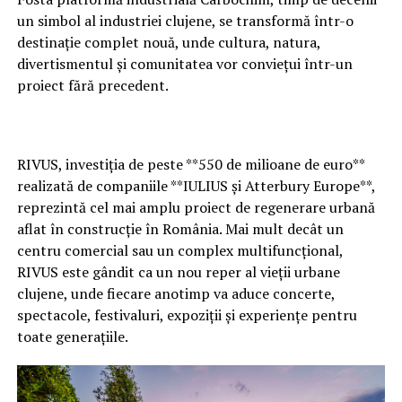
Promisiunea unei noi amenajări
un simbol al industriei clujene, se transformă într-o
peisagistice
destinație complet nouă, unde cultura, natura,
divertismentul și comunitatea vor conviețui într-un
După finalizarea lucrărilor de restaurare, zona din jurul
proiect fără precedent.
Catedralei Mitropolitane urmează să fie reamenajată.
Proiectul prevede plantarea unor arbori și arbuști noi,
adaptați valorii istorice și arhitecturii Pieței Avram
RIVUS, investiția de peste **550 de milioane de euro**
Iancu, astfel încât spațiul verde să fie refăcut într-o
realizată de companiile **IULIUS și Atterbury Europe**,
nouă configurație.
reprezintă cel mai amplu proiect de regenerare urbană
Clujenii, împărțiți în privința deciziei
aflat în construcție în România. Mai mult decât un
centru comercial sau un complex multifuncțional,
Anunțul privind tăierea arborilor a provocat numeroase
RIVUS este gândit ca un nou reper al vieții urbane
reacții în spațiul public. O parte dintre clujeni consideră
clujene, unde fiecare anotimp va aduce concerte,
că intervenția este justificată dacă protejează
spectacole, festivaluri, expoziții și experiențe pentru
monumentul istoric, însă alții avertizează că orașul
toate generațiile.
pierde treptat tot mai multe zone umbrite și arbori
maturi din centrul municipiului.