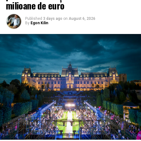
milioane de euro
Published
3 days ago
on
August 6, 2026
By
Egon Kilin
Proiectul
„Reabilitarea, Restaurarea și Introducerea
în circuitul turistic a Catedralei Mitropolitane”
este
finanțat prin Agenția de Dezvoltare Regională Nord-
Vest și beneficiază de Autorizația de Construire nr.