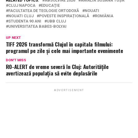
RELATED TOPICS:
ABSOLVIRE 2026
AMALIA SUSANA TUȘA
CLUJ NAPOCA
EDUCAŢIE
FACULTATEA DE TEOLOGIE ORTODOXĂ
NOUATI
NOUATI CLUJ
POVESTE INSPIRAȚIONALĂ
ROMÂNIA
STUDENTA 90 ANI
UBB CLUJ
UNIVERSITATEA BABES-BOLYAI
UP NEXT
TIFF 2026 transformă Clujul în capitala filmului:
programul pe zile și cele mai importante evenimente
DON'T MISS
RO-ALERT de vreme severă în Cluj: Autoritățile
avertizează populația să evite deplasările
ADVERTISEMENT