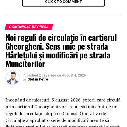
CLICK TO COMMENT
COMUNICAT DE PRESA
Noi reguli de circulație în cartierul
Gheorgheni. Sens unic pe strada
Hârlețului și modificări pe strada
Muncitorilor
Published
2 days ago
on
August 4, 2026
By
Stefan Petre
Începând de miercuri, 5 august 2026, șoferii care circulă
prin cartierul Gheorgheni vor trebui să țină cont de noi
reguli de circulație, după ce Comisia Operativă de
Circulație a aprobat o serie de modificări menite să
fluidizeze traficul și să crească siguranța rutieră în zonă.