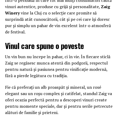
Într-o perioadă în care tot mai mulți consumatori caută
vinuri autentice, produse cu grijă și personalitate,
Zaig
Winery
vine la Cluj cu o selecție care promite să
surprindă atât cunoscătorii, cât și pe cei care își doresc
pur și simplu un pahar de vin excelent într-o atmosferă
de festival.
Vinul care spune o poveste
Un vin bun nu începe în pahar, ci în vie. În fiecare sticlă
Zaig se regăsesc munca atentă din podgorii, respectul
pentru natură și pasiunea pentru vinificație modernă,
fără a pierde legătura cu tradiția.
Fie că preferați un alb proaspăt și mineral, un rosé
elegant sau un roșu complex și catifelat, standul Zaig va
oferi ocazia perfectă pentru a descoperi vinuri create
pentru momente speciale, dar și pentru serile petrecute
alături de familie și prieteni.