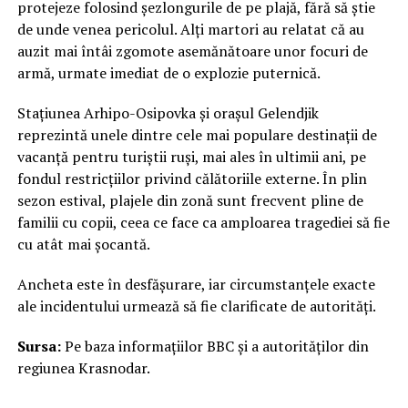
protejeze folosind șezlongurile de pe plajă, fără să știe
de unde venea pericolul. Alți martori au relatat că au
auzit mai întâi zgomote asemănătoare unor focuri de
armă, urmate imediat de o explozie puternică.
Stațiunea Arhipo-Osipovka și orașul Gelendjik
reprezintă unele dintre cele mai populare destinații de
vacanță pentru turiștii ruși, mai ales în ultimii ani, pe
fondul restricțiilor privind călătoriile externe. În plin
sezon estival, plajele din zonă sunt frecvent pline de
familii cu copii, ceea ce face ca amploarea tragediei să fie
cu atât mai șocantă.
Ancheta este în desfășurare, iar circumstanțele exacte
ale incidentului urmează să fie clarificate de autorități.
Sursa:
Pe baza informațiilor BBC și a autorităților din
regiunea Krasnodar.