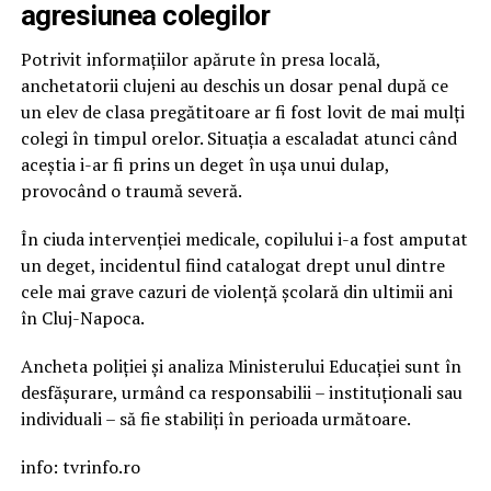
agresiunea colegilor
Potrivit informațiilor apărute în presa locală,
anchetatorii clujeni au deschis un dosar penal după ce
un elev de clasa pregătitoare ar fi fost lovit de mai mulți
colegi în timpul orelor. Situația a escaladat atunci când
aceștia i-ar fi prins un deget în ușa unui dulap,
provocând o traumă severă.
În ciuda intervenției medicale, copilului i-a fost amputat
un deget, incidentul fiind catalogat drept unul dintre
cele mai grave cazuri de violență școlară din ultimii ani
în Cluj-Napoca.
Ancheta poliției și analiza Ministerului Educației sunt în
desfășurare, urmând ca responsabilii – instituționali sau
individuali – să fie stabiliți în perioada următoare.
info: tvrinfo.ro