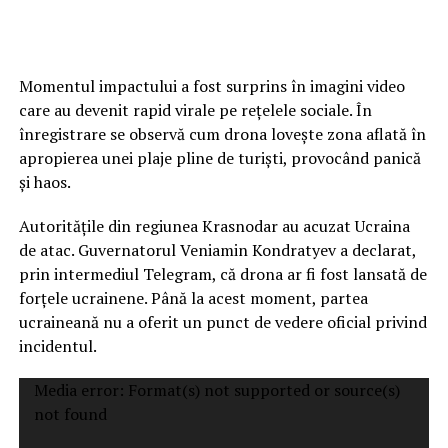
Momentul impactului a fost surprins în imagini video
care au devenit rapid virale pe rețelele sociale. În
înregistrare se observă cum drona lovește zona aflată în
apropierea unei plaje pline de turiști, provocând panică
și haos.
Autoritățile din regiunea Krasnodar au acuzat Ucraina
de atac. Guvernatorul Veniamin Kondratyev a declarat,
prin intermediul Telegram, că drona ar fi fost lansată de
forțele ucrainene. Până la acest moment, partea
ucraineană nu a oferit un punct de vedere oficial privind
incidentul.
Video
Media error: Format(s) not supported or source(s)
Player
not found