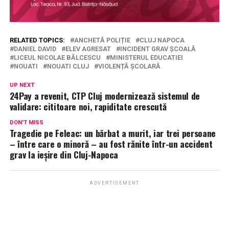
RELATED TOPICS:
ANCHETĂ POLIȚIE
CLUJ NAPOCA
DANIEL DAVID
ELEV AGRESAT
INCIDENT GRAV ȘCOALĂ
LICEUL NICOLAE BĂLCESCU
MINISTERUL EDUCATIEI
NOUATI
NOUATI CLUJ
VIOLENȚĂ ȘCOLARĂ
UP NEXT
24Pay a revenit, CTP Cluj modernizează sistemul de
validare: cititoare noi, rapiditate crescută
DON'T MISS
Tragedie pe Feleac: un bărbat a murit, iar trei persoane
– între care o minoră – au fost rănite într-un accident
grav la ieșire din Cluj-Napoca
ADVERTISEMENT