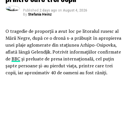
Published
2 days ago
on
August 4, 2026
By
Stefania Heinz
O tragedie de proporții a avut loc pe litoralul rusesc al
Mării Negre, după ce o dronă s-a prăbușit în apropierea
unei plaje aglomerate din stațiunea Arhipo-Osipovka,
aflată lângă Gelendjik. Potrivit informațiilor confirmate
de
BBC
și preluate de presa internațională, cel puțin
șapte persoane și-au pierdut viața, printre care trei
copii, iar aproximativ 40 de oameni au fost răniți.