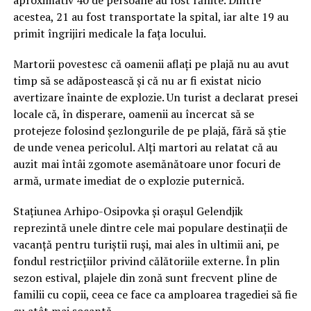
aproximativ 40 de persoane au fost rănite. Dintre
acestea, 21 au fost transportate la spital, iar alte 19 au
primit îngrijiri medicale la fața locului.
Martorii povestesc că oamenii aflați pe plajă nu au avut
timp să se adăpostească și că nu ar fi existat nicio
avertizare înainte de explozie. Un turist a declarat presei
locale că, în disperare, oamenii au încercat să se
protejeze folosind șezlongurile de pe plajă, fără să știe
de unde venea pericolul. Alți martori au relatat că au
auzit mai întâi zgomote asemănătoare unor focuri de
armă, urmate imediat de o explozie puternică.
Stațiunea Arhipo-Osipovka și orașul Gelendjik
reprezintă unele dintre cele mai populare destinații de
vacanță pentru turiștii ruși, mai ales în ultimii ani, pe
fondul restricțiilor privind călătoriile externe. În plin
sezon estival, plajele din zonă sunt frecvent pline de
familii cu copii, ceea ce face ca amploarea tragediei să fie