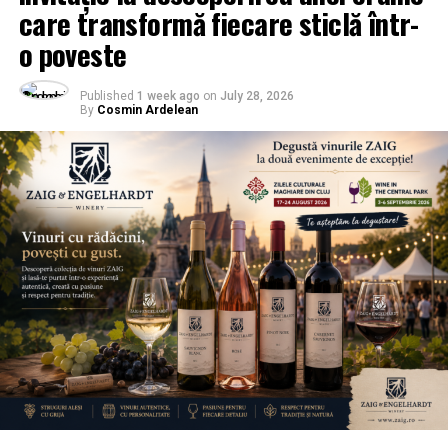
care transformă fiecare sticlă într-
o poveste
Published
1 week ago
on
July 28, 2026
By
Cosmin Ardelean