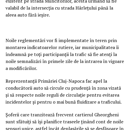
existent pe strada Muncitorilor, acesta urmând să fie
valabil de la intersecția cu strada Hârlețului până la
aleea auto fără ieșire.
Noile reglementări vor fi implementate în teren prin
montarea indicatoarelor rutiere, iar municipalitatea îi
îndeamnă pe toți participanții la trafic să fie atenți la
noile semnalizări în primele zile de la intrarea în vigoare
a modificărilor.
Reprezentanții Primăriei Cluj-Napoca fac apel la
conducătorii auto să circule cu prudență în zona vizată
și să respecte noile reguli de circulație pentru evitarea
incidentelor și pentru o mai bună fluidizare a traficului.
Șoferii care tranzitează frecvent cartierul Gheorgheni
sunt sfătuiți să își planifice traseele ținând cont de noile
sensuri unice, astfel încât deplasările să se desfășoare în