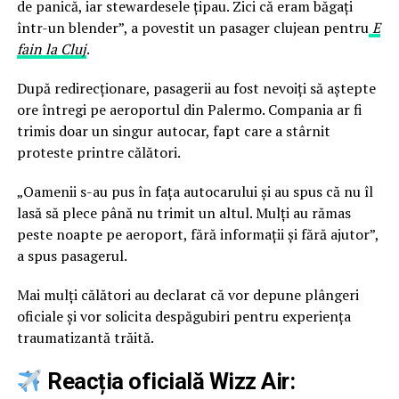
de panică, iar stewardesele țipau. Zici că eram băgați
într-un blender”, a povestit un pasager clujean pentru
E
fain la Cluj
.
După redirecționare, pasagerii au fost nevoiți să aștepte
ore întregi pe aeroportul din Palermo. Compania ar fi
trimis doar un singur autocar, fapt care a stârnit
proteste printre călători.
„Oamenii s-au pus în fața autocarului și au spus că nu îl
lasă să plece până nu trimit un altul. Mulți au rămas
peste noapte pe aeroport, fără informații și fără ajutor”,
a spus pasagerul.
Mai mulți călători au declarat că vor depune plângeri
oficiale și vor solicita despăgubiri pentru experiența
traumatizantă trăită.
Reacția oficială Wizz Air: