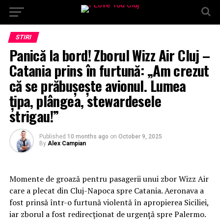
STIRI
Panică la bord! Zborul Wizz Air Cluj –
Catania prins în furtună: „Am crezut
că se prăbușește avionul. Lumea
țipa, plângea, stewardesele
strigau!”
Published
10 months ago
on
October 9, 2025
By
Alex Campian
Momente de groază pentru pasagerii unui zbor Wizz Air
care a plecat din Cluj-Napoca spre Catania. Aeronava a
fost prinsă într-o furtună violentă în apropierea Siciliei,
iar zborul a fost redirecționat de urgență spre Palermo.