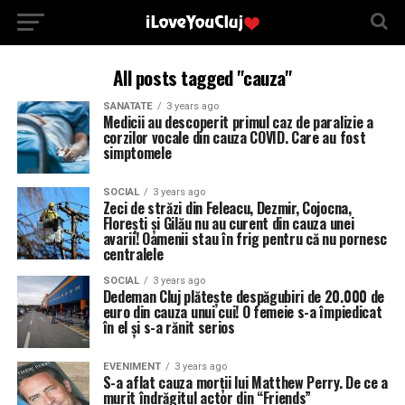
All posts tagged "cauza"
SANATATE
3 years ago
Medicii au descoperit primul caz de paralizie a
corzilor vocale din cauza COVID. Care au fost
simptomele
SOCIAL
3 years ago
Zeci de străzi din Feleacu, Dezmir, Cojocna,
Florești și Gilău nu au curent din cauza unei
avarii! Oamenii stau în frig pentru că nu pornesc
centralele
SOCIAL
3 years ago
Dedeman Cluj plătește despăgubiri de 20.000 de
euro din cauza unui cui! O femeie s-a împiedicat
în el și s-a rănit serios
EVENIMENT
3 years ago
S-a aflat cauza morții lui Matthew Perry. De ce a
murit îndrăgitul actor din “Friends”