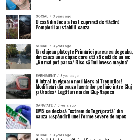
SOCIAL
3 years ago
O casă din Jucu a fost cuprinsă de flăcări!
Pompierii au stabilit cauza
SOCIAL
3 years ago
Un clujean plătește Primăriei parcarea degeaba,
din cauza unui copac care stă să cadă de un an:
,,Nu mai pot parca/ Risc să îmi lovesc mașina”
EVENIMENT
3 years ago
A intrat în vigoare noul Mers al Trenurilor!
Modificări din cauza lucrărilor pe linie între Cluj
și Oradea/ Legături noi din Cluj-Napoca
SANATATE
3 years ago
OMS se declară ”extrem de îngrijorată” din
cauza răspândirii unei forme severe de mpox
SOCIAL
3 years ago