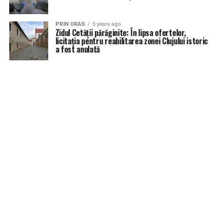
PRIN ORAS
5 years ago
Zidul Cetății părăginite: În lipsa ofertelor,
licitația pentru reabilitarea zonei Clujului istoric
a fost anulată