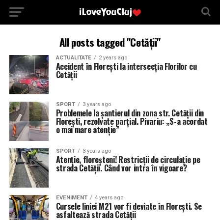
All posts tagged "Cetății"
ACTUALITATE
2 years ago
Accident în Florești la intersecția Florilor cu
Cetății
SPORT
3 years ago
Problemele la șantierul din zona str. Cetății din
Florești, rezolvate parțial. Pivariu: „S-a acordat
o mai mare atenție”
SPORT
3 years ago
Atenție, floreșteni! Restricții de circulație pe
strada Cetății. Când vor intra în vigoare?
EVENIMENT
4 years ago
Cursele liniei M21 vor fi deviate în Florești. Se
asfaltează strada Cetății