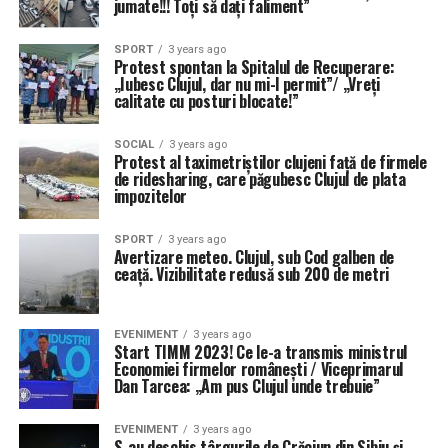
jumate!!! Toți să dați faliment”
SPORT
3 years ago
Protest spontan la Spitalul de Recuperare:
„Iubesc Clujul, dar nu mi-l permit”/ „Vreți
calitate cu posturi blocate!”
SOCIAL
3 years ago
Protest al taximetriștilor clujeni față de firmele
de ridesharing, care păgubesc Clujul de plata
impozitelor
SPORT
3 years ago
Avertizare meteo. Clujul, sub Cod galben de
ceață. Vizibilitate redusă sub 200 de metri
EVENIMENT
3 years ago
Start TIMM 2023! Ce le-a transmis ministrul
Economiei firmelor românești / Viceprimarul
Dan Tarcea: „Am pus Clujul unde trebuie”
EVENIMENT
3 years ago
S-au deschis târgurile de Crăciun din Sibiu și