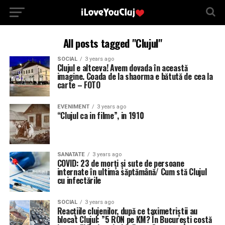
All posts tagged "Clujul"
SOCIAL
3 years ago
Clujul e altceva! Avem dovada în această
imagine. Coada de la shaorma e bătută de cea la
carte – FOTO
EVENIMENT
3 years ago
“Clujul ca in filme”, in 1910
SANATATE
3 years ago
COVID: 23 de morți și sute de persoane
internate în ultima săptămână/ Cum stă Clujul
cu infectările
SOCIAL
3 years ago
Reacțiile clujenilor, după ce taximetriștii au
blocat Clujul: ”5 RON pe KM? În București costă