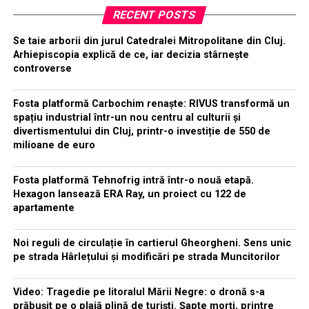
RECENT POSTS
Se taie arborii din jurul Catedralei Mitropolitane din Cluj.
Arhiepiscopia explică de ce, iar decizia stârnește
controverse
Fosta platformă Carbochim renaște: RIVUS transformă un
spațiu industrial într-un nou centru al culturii și
divertismentului din Cluj, printr-o investiție de 550 de
milioane de euro
Fosta platformă Tehnofrig intră într-o nouă etapă.
Hexagon lansează ERA Ray, un proiect cu 122 de
apartamente
Noi reguli de circulație în cartierul Gheorgheni. Sens unic
pe strada Hârlețului și modificări pe strada Muncitorilor
Video: Tragedie pe litoralul Mării Negre: o dronă s-a
prăbușit pe o plajă plină de turiști. Șapte morți, printre