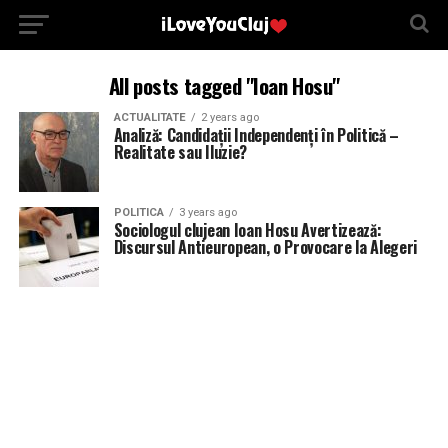
All posts tagged "Ioan Hosu"
ACTUALITATE
2 years ago
Analiză: Candidații Independenți în Politică –
Realitate sau Iluzie?
POLITICA
3 years ago
Sociologul clujean Ioan Hosu Avertizează:
Discursul Antieuropean, o Provocare la Alegeri