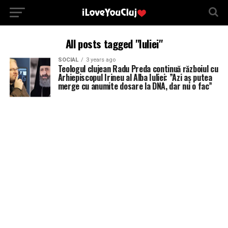
All posts tagged "Iuliei"
SOCIAL
3 years ago
Teologul clujean Radu Preda continuă războiul cu
Arhiepiscopul Irineu al Alba Iuliei: ”Azi aș putea
merge cu anumite dosare la DNA, dar nu o fac”