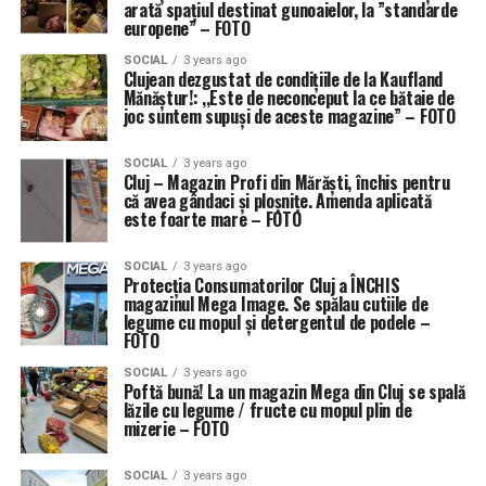
arată spațiul destinat gunoaielor, la ”standarde
europene” – FOTO
SOCIAL
3 years ago
Clujean dezgustat de condițiile de la Kaufland
Mănăștur!: ,,Este de neconceput la ce bătaie de
joc suntem supuși de aceste magazine” – FOTO
SOCIAL
3 years ago
Cluj – Magazin Profi din Mărăști, închis pentru
că avea gândaci și ploșnițe. Amenda aplicată
este foarte mare – FOTO
SOCIAL
3 years ago
Protecția Consumatorilor Cluj a ÎNCHIS
magazinul Mega Image. Se spălau cutiile de
legume cu mopul și detergentul de podele –
FOTO
SOCIAL
3 years ago
Poftă bună! La un magazin Mega din Cluj se spală
lăzile cu legume / fructe cu mopul plin de
mizerie – FOTO
SOCIAL
3 years ago