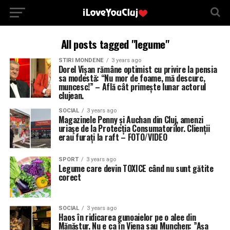
All posts tagged "legume"
STIRI MONDENE
3 years ago
Dorel Vișan rămâne optimist cu privire la pensia
sa modestă: “Nu mor de foame, mă descurc,
muncesc!” – Află cât primește lunar actorul
clujean.
SOCIAL
3 years ago
Magazinele Penny și Auchan din Cluj, amenzi
uriaşe de la Protecția Consumatorilor. Clienții
erau furați la raft – FOTO/VIDEO
SPORT
3 years ago
Legume care devin TOXICE când nu sunt gătite
corect
SOCIAL
3 years ago
Haos în ridicarea gunoaielor pe o alee din
Mănăștur. Nu e ca în Viena sau Munchen: ”Așa