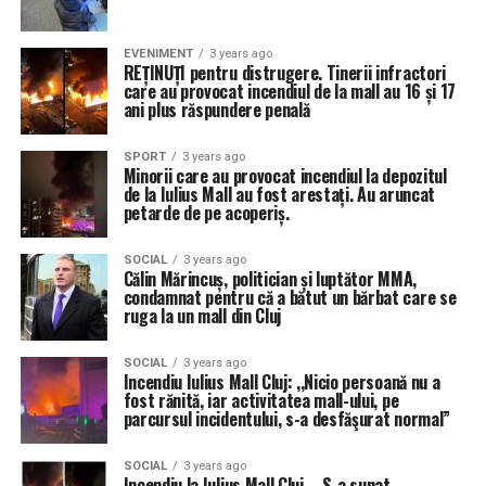
EVENIMENT
3 years ago
REȚINUȚI pentru distrugere. Tinerii infractori
care au provocat incendiul de la mall au 16 și 17
ani plus răspundere penală
SPORT
3 years ago
Minorii care au provocat incendiul la depozitul
de la Iulius Mall au fost arestați. Au aruncat
petarde de pe acoperiș.
SOCIAL
3 years ago
Călin Mărincuș, politician și luptător MMA,
condamnat pentru că a bătut un bărbat care se
ruga la un mall din Cluj
SOCIAL
3 years ago
Incendiu Iulius Mall Cluj: ,,Nicio persoană nu a
fost rănită, iar activitatea mall-ului, pe
parcursul incidentului, s-a desfăşurat normal”
SOCIAL
3 years ago
Incendiu la Iulius Mall Cluj – S-a sunat