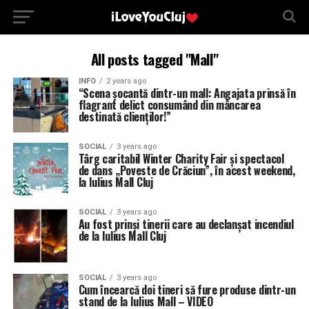
All posts tagged "Mall"
INFO
2 years ago
“Scena șocantă dintr-un mall: Angajata prinsă în
flagrant delict consumând din mâncarea
destinată clienților!”
SOCIAL
3 years ago
Târg caritabil Winter Charity Fair și spectacol
de dans „Poveste de Crăciun”, în acest weekend,
la Iulius Mall Cluj
SOCIAL
3 years ago
Au fost prinși tinerii care au declanșat incendiul
de la Iulius Mall Cluj
SOCIAL
3 years ago
Cum încearcă doi tineri să fure produse dintr-un
stand de la Iulius Mall – VIDEO