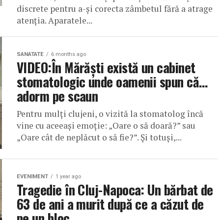
discrete pentru a-și corecta zâmbetul fără a atrage
atenția. Aparatele...
SANATATE
6 months ago
VIDEO:În Mărăști există un cabinet
stomatologic unde oamenii spun că…
adorm pe scaun
Pentru mulți clujeni, o vizită la stomatolog încă
vine cu aceeași emoție: „Oare o să doară?” sau
„Oare cât de neplăcut o să fie?”. Și totuși,...
EVENIMENT
1 year ago
Tragedie în Cluj-Napoca: Un bărbat de
63 de ani a murit după ce a căzut de
pe un bloc