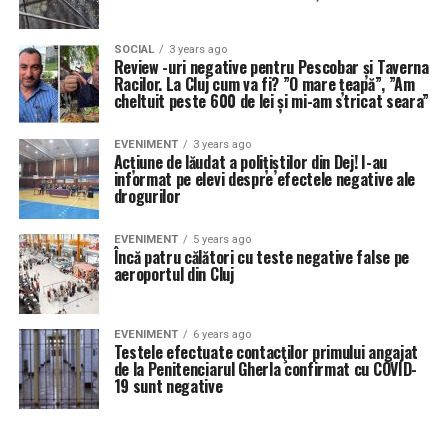
SOCIAL
3 years ago
Review -uri negative pentru Pescobar și Taverna
Racilor. La Cluj cum va fi? ”O mare țeapă”, ”Am
cheltuit peste 600 de lei și mi-am stricat seara”
EVENIMENT
3 years ago
Acțiune de lăudat a polițiștilor din Dej! I-au
informat pe elevi despre efectele negative ale
drogurilor
EVENIMENT
5 years ago
Încă patru călători cu teste negative false pe
aeroportul din Cluj
EVENIMENT
6 years ago
Testele efectuate contacţilor primului angajat
de la Penitenciarul Gherla confirmat cu COVID-
19 sunt negative