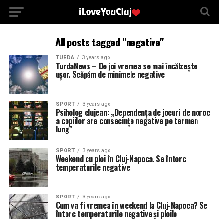
All posts tagged "negative"
TURDA
3 years ago
TurdaNews – De joi vremea se mai încălzește
ușor. Scăpăm de minimele negative
SPORT
3 years ago
Psiholog clujean: „Dependența de jocuri de noroc
a copiilor are consecințe negative pe termen
lung”
SPORT
3 years ago
Weekend cu ploi în Cluj-Napoca. Se întorc
temperaturile negative
SPORT
3 years ago
Cum va fi vremea în weekend la Cluj-Napoca? Se
întorc temperaturile negative și ploile