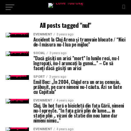
All posts tagged "nul"
EVENIMENT
3 years ago
Accident la Cluj Arena şi tramvaie blocate / “Nici
de-l măsura nu-l lua pe mijloc”
SOCIAL
3 years ago
”Dacă găsiți un arici ”mort” în lunile reci, nu-l
îngropați, nu-l aruncați la gunoi…” – Ce să
faceți dacă găsiți un arici
SPORT
3 years ago
Emil Boc: „În 2004, Clujul era un oraș cenușiu,
prăbușit, pe care nimeni nu-l căuta. Azi se bate
cu Capitala”
EVENIMENT
4 years ago
Cluj. Un hoț fură o bicicletă din fața Gării, nimeni
nu-l oprește. “In fața gării plin de lume…. in
stație plin .. vizavi de statie din nou lume dar
nimeni nimic..”
EVENIMENT
4 years ago