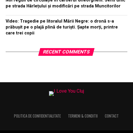
Noi reguli de circulație în cartierul Gheorgheni. Sens unic
pe strada Hârlețului și modificări pe strada Muncitorilor
Video: Tragedie pe litoralul Mării Negre: o dronă s-a
prăbușit pe o plajă plină de turiști. Șapte morți, printre
care trei copii
RECENT COMMENTS
POLITICA DE CONFIDENTIALITATE
TERMENI & CONDITII
CONTACT