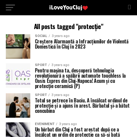
All posts tagged "protecție"
SOCIAL
3 years ago
Creștere Alarmantă a Infracțiunilor de Violentă
Domestică în Cluj în 2023
SPORT
3 years ago
Pentru mașina ta, descoperă tehnologia
revoluționară a spălării automate touchless la
Oasis Expres din Cluj-Napoca! Acum și cu
protecție ceramică (P)
SPORT
3 years ago
Totul se petrece în Baciu. A încălcat ordinul de
protecție și a ajuns în arest. Bărbatul și-a bătut
concubina
EVENIMENT
3 years ago
Un bărbat din Cluj a fost arestat după ce a
încălcat un ordin de protecție ca să-și bată