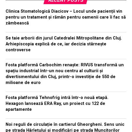
RECENT POSTS
Clinica Stomatologică Diacicov – Locul unde pacienții vin
pentru un tratament și rămân pentru oamenii care îi fac să
zâmbească
Se taie arborii din jurul Catedralei Mitropolitane din Cluj.
Arhiepiscopia explică de ce, iar decizia stârnește
controverse
Fosta platformă Carbochim renaște: RIVUS transformă un
spațiu industrial într-un nou centru al culturii și
divertismentului din Cluj, printr-o investiție de 550 de
milioane de euro
Fosta platformă Tehnofrig intră într-o nouă etapă.
Hexagon lansează ERA Ray, un proiect cu 122 de
apartamente
Noi reguli de circulație în cartierul Gheorgheni. Sens unic
pe strada Hârlețului și modificări pe strada Muncitorilor