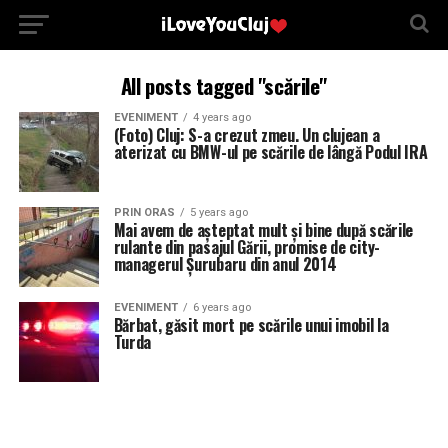
All posts tagged "scările"
EVENIMENT
4 years ago
(Foto) Cluj: S-a crezut zmeu. Un clujean a
aterizat cu BMW-ul pe scările de lângă Podul IRA
PRIN ORAS
5 years ago
Mai avem de așteptat mult și bine după scările
rulante din pasajul Gării, promise de city-
managerul Șurubaru din anul 2014
EVENIMENT
6 years ago
Bărbat, găsit mort pe scările unui imobil la
Turda