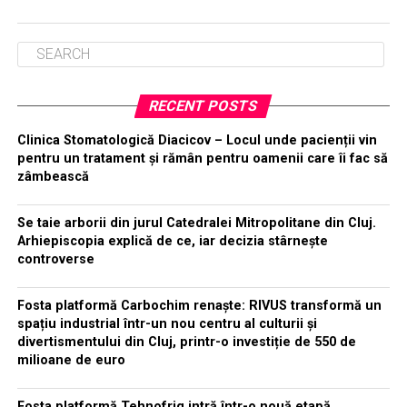
RECENT POSTS
Clinica Stomatologică Diacicov – Locul unde pacienții vin
pentru un tratament și rămân pentru oamenii care îi fac să
zâmbească
Se taie arborii din jurul Catedralei Mitropolitane din Cluj.
Arhiepiscopia explică de ce, iar decizia stârnește
controverse
Fosta platformă Carbochim renaște: RIVUS transformă un
spațiu industrial într-un nou centru al culturii și
divertismentului din Cluj, printr-o investiție de 550 de
milioane de euro
Fosta platformă Tehnofrig intră într-o nouă etapă.