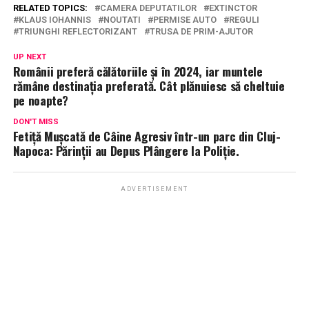
RELATED TOPICS:
CAMERA DEPUTATILOR
EXTINCTOR
KLAUS IOHANNIS
NOUTATI
PERMISE AUTO
REGULI
TRIUNGHI REFLECTORIZANT
TRUSA DE PRIM-AJUTOR
UP NEXT
Românii preferă călătoriile și în 2024, iar muntele
rămâne destinația preferată. Cât plănuiesc să cheltuie
pe noapte?
DON'T MISS
Fetiță Mușcată de Câine Agresiv într-un parc din Cluj-
Napoca: Părinții au Depus Plângere la Poliție.
ADVERTISEMENT