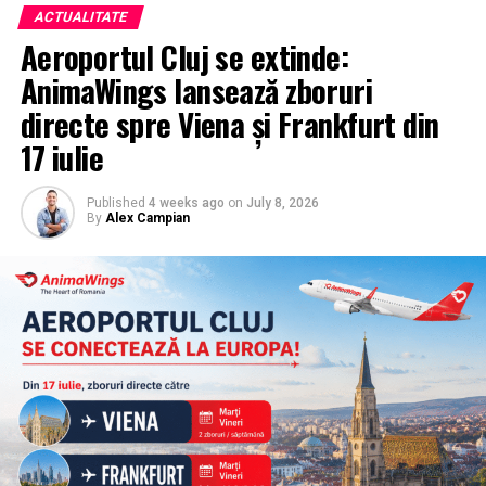
ACTUALITATE
Aeroportul Cluj se extinde:
AnimaWings lansează zboruri
directe spre Viena și Frankfurt din
17 iulie
Published
4 weeks ago
on
July 8, 2026
By
Alex Campian