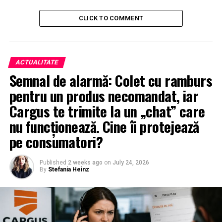
CLICK TO COMMENT
ACTUALITATE
Semnal de alarmă: Colet cu ramburs
pentru un produs necomandat, iar
Cargus te trimite la un „chat” care
nu funcționează. Cine îi protejează
pe consumatori?
Published
2 weeks ago
on
July 24, 2026
By
Stefania Heinz