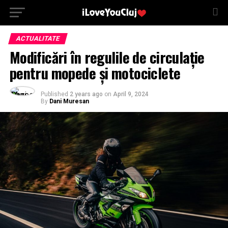
ACTUALITATE
Modificări în regulile de circulație
pentru mopede și motociclete
Published
2 years ago
on
April 9, 2024
By
Dani Muresan