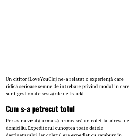
Un cititor iLoveYouCluj ne-a relatat o experiență care
ridică serioase semne de întrebare privind modul în care
sunt gestionate sesizările de fraudă.
Cum s-a petrecut totul
Persoana vizată urma să primească un colet la adresa de
domiciliu. Expeditorul cunoștea toate datele
destinatarului, iar coletul era expediat cu ramburs în