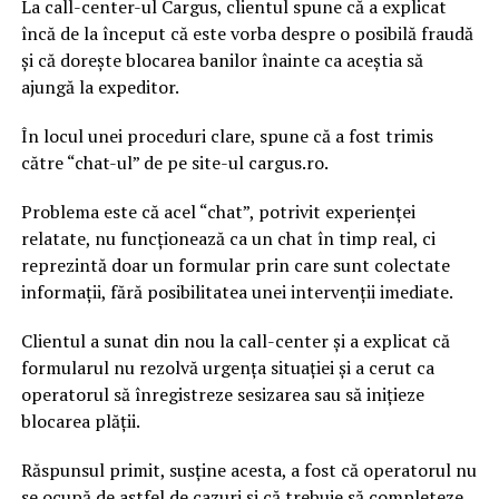
La call-center-ul Cargus, clientul spune că a explicat
încă de la început că este vorba despre o posibilă fraudă
și că dorește blocarea banilor înainte ca aceștia să
ajungă la expeditor.
În locul unei proceduri clare, spune că a fost trimis
către “chat-ul” de pe site-ul cargus.ro.
Problema este că acel “chat”, potrivit experienței
relatate, nu funcționează ca un chat în timp real, ci
reprezintă doar un formular prin care sunt colectate
informații, fără posibilitatea unei intervenții imediate.
Clientul a sunat din nou la call-center și a explicat că
formularul nu rezolvă urgența situației și a cerut ca
operatorul să înregistreze sesizarea sau să inițieze
blocarea plății.
Răspunsul primit, susține acesta, a fost că operatorul nu
se ocupă de astfel de cazuri și că trebuie să completeze