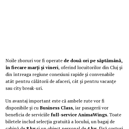
Noile zboruri vor fi operate
de două ori pe săptămână,
în fiecare marți și vineri
, oferind locuitorilor din Cluj și
din întreaga regiune conexiuni rapide și convenabile
atât pentru călătorii de afaceri, cât și pentru vacanțe
sau city break-uri.
Un avantaj important este că ambele rute vor fi
disponibile și cu
Business Class
, iar pasagerii vor
beneficia de serviciile
full-service AnimaWings
. Toate
biletele includ selecția gratuită a locului, un bagaj de
cabină de
8 kg
și un obiect personal de
4 kg
, fără costuri