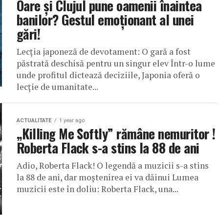
Oare și Clujul pune oamenii înaintea
banilor? Gestul emoționant al unei
gări!
Lecția japoneză de devotament: O gară a fost
păstrată deschisă pentru un singur elev Într-o lume
unde profitul dictează deciziile, Japonia oferă o
lecție de umanitate...
ACTUALITATE
1 year ago
„Killing Me Softly” rămâne nemuritor !
Roberta Flack s-a stins la 88 de ani
Adio, Roberta Flack! O legendă a muzicii s-a stins
la 88 de ani, dar moștenirea ei va dăinui Lumea
muzicii este în doliu: Roberta Flack, una...