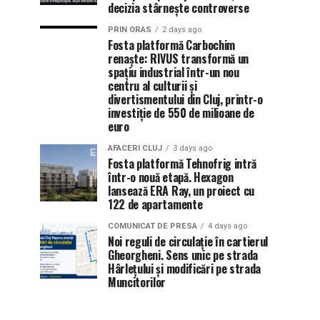
decizia stârnește controverse
PRIN ORAS
2 days ago
Fosta platformă Carbochim
renaște: RIVUS transformă un
spațiu industrial într-un nou
centru al culturii și
divertismentului din Cluj, printr-o
investiție de 550 de milioane de
euro
AFACERI CLUJ
3 days ago
Fosta platformă Tehnofrig intră
într-o nouă etapă. Hexagon
lansează ERA Ray, un proiect cu
122 de apartamente
COMUNICAT DE PRESA
4 days ago
Noi reguli de circulație în cartierul
Gheorgheni. Sens unic pe strada
Hârlețului și modificări pe strada
Muncitorilor