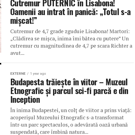
Cutremur PUTERNIC în Lisabona!
Oamenii au intrat în panică: „Totul s-a
mișcat!”
Cutremur de 4,7 grade zguduie Lisabona! Martori:
„Clădirea se mișca, inima îmi bătea cu putere” Un
cutremur cu magnitudinea de 4,7 pe scara Richter a
avut...
EXTERNE
1 year ago
Budapesta trăiește în viitor – Muzeul
Etnografic și parcul sci-fi parcă e din
Inception
În inima Budapestei, un colț de viitor a prins viață:
acoperișul Muzeului Etnografic s-a transformat
într-un parc spectaculos, o adevărată oază urbană
suspendată, care îmbină natura...