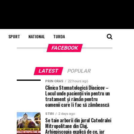
SPORT
NATIONAL
TURDA
FACEBOOK
LATEST
POPULAR
PRIN ORAS
22 hours ago
Clinica Stomatologică Diacicov –
Locul unde pacienții vin pentru un
tratament și rămân pentru
oamenii care îi fac să zâmbească
STIRI
2 days ago
Se taie arborii din jurul Catedralei
Mitropolitane din Cluj.
Arhiepiscopia explică de ce, iar