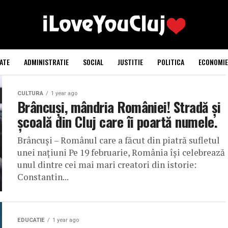
ATE
ADMINISTRATIE
SOCIAL
JUSTITIE
POLITICA
ECONOMIE
CULTURA
1 year ago
Brâncuși, mândria României! Stradă și
școală din Cluj care îi poartă numele.
Brâncuși – Românul care a făcut din piatră sufletul
unei națiuni Pe 19 februarie, România își celebrează
unul dintre cei mai mari creatori din istorie:
Constantin...
EDUCATIE
1 year ago