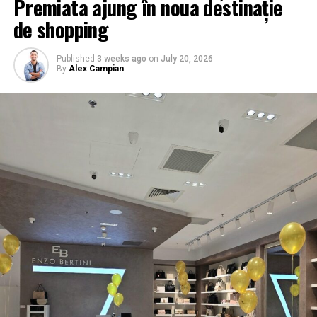
Premiata ajung în noua destinație
de shopping
Published
3 weeks ago
on
July 20, 2026
By
Alex Campian