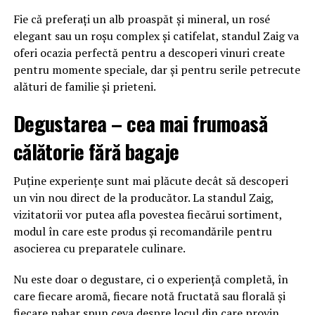
Fie că preferați un alb proaspăt și mineral, un rosé
elegant sau un roșu complex și catifelat, standul Zaig va
oferi ocazia perfectă pentru a descoperi vinuri create
pentru momente speciale, dar și pentru serile petrecute
alături de familie și prieteni.
Degustarea – cea mai frumoasă
călătorie fără bagaje
Puține experiențe sunt mai plăcute decât să descoperi
un vin nou direct de la producător. La standul Zaig,
vizitatorii vor putea afla povestea fiecărui sortiment,
modul în care este produs și recomandările pentru
asocierea cu preparatele culinare.
Nu este doar o degustare, ci o experiență completă, în
care fiecare aromă, fiecare notă fructată sau florală și
fiecare pahar spun ceva despre locul din care provin.