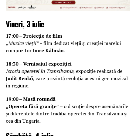
Vineri, 3 iulie
17:00 – Proiecție de film
„Muzica vieții”
– film dedicat vieții și creației marelui
compozitor
Imre Kálmán
.
18:30 – Vernisajul expoziției
Istoria operetei în Transilvania
, expoziție realizată de
Judit Benkő
, care prezintă evoluția acestui gen muzical
în regiune.
19:00 – Masă rotundă
„Opereta fără granițe”
– o discuție despre asemănările
și diferențele dintre tradiția operetei din Transilvania și
cea din Ungaria.
Sâmbătă, 4 iulie