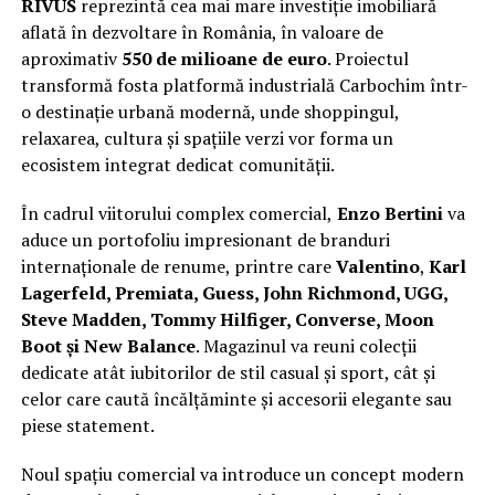
RIVUS
reprezintă cea mai mare investiție imobiliară
aflată în dezvoltare în România, în valoare de
aproximativ
550 de milioane de euro
. Proiectul
transformă fosta platformă industrială Carbochim într-
o destinație urbană modernă, unde shoppingul,
relaxarea, cultura și spațiile verzi vor forma un
ecosistem integrat dedicat comunității.
În cadrul viitorului complex comercial,
Enzo Bertini
va
aduce un portofoliu impresionant de branduri
internaționale de renume, printre care
Valentino
,
Karl
Lagerfeld, Premiata, Guess, John Richmond, UGG,
Steve Madden, Tommy Hilfiger, Converse, Moon
Boot și New Balance
. Magazinul va reuni colecții
dedicate atât iubitorilor de stil casual și sport, cât și
celor care caută încălțăminte și accesorii elegante sau
piese statement.
Noul spațiu comercial va introduce un concept modern