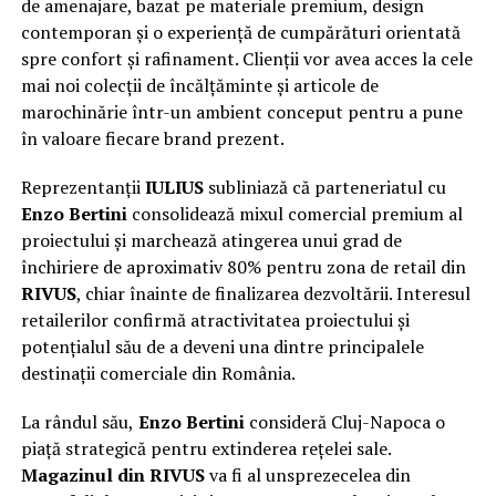
de amenajare, bazat pe materiale premium, design
contemporan și o experiență de cumpărături orientată
spre confort și rafinament. Clienții vor avea acces la cele
mai noi colecții de încălțăminte și articole de
marochinărie într-un ambient conceput pentru a pune
în valoare fiecare brand prezent.
Reprezentanții
IULIUS
subliniază că parteneriatul cu
Enzo Bertini
consolidează mixul comercial premium al
proiectului și marchează atingerea unui grad de
închiriere de aproximativ 80% pentru zona de retail din
RIVUS
, chiar înainte de finalizarea dezvoltării. Interesul
retailerilor confirmă atractivitatea proiectului și
potențialul său de a deveni una dintre principalele
destinații comerciale din România.
La rândul său,
Enzo Bertini
consideră Cluj-Napoca o
piață strategică pentru extinderea rețelei sale.
Magazinul din RIVUS
va fi al unsprezecelea din