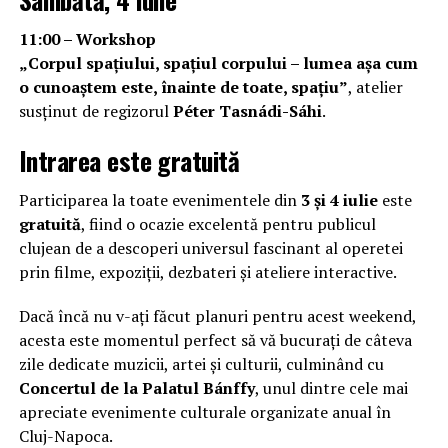
11:00 – Workshop
„Corpul spațiului, spațiul corpului – lumea așa cum
o cunoaștem este, înainte de toate, spațiu”
, atelier
susținut de regizorul
Péter Tasnádi-Sáhi
.
Intrarea este gratuită
Participarea la toate evenimentele din
3 și 4 iulie
este
gratuită
, fiind o ocazie excelentă pentru publicul
clujean de a descoperi universul fascinant al operetei
prin filme, expoziții, dezbateri și ateliere interactive.
Dacă încă nu v-ați făcut planuri pentru acest weekend,
acesta este momentul perfect să vă bucurați de câteva
zile dedicate muzicii, artei și culturii, culminând cu
Concertul de la Palatul Bánffy
, unul dintre cele mai
apreciate evenimente culturale organizate anual în
Cluj-Napoca.