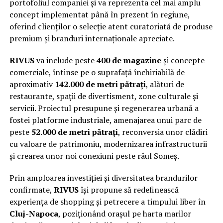
portofoliul companiei și va reprezenta cel mai amplu
concept implementat până în prezent în regiune,
oferind clienților o selecție atent curatoriată de produse
premium și branduri internaționale apreciate.
RIVUS
va include peste
400 de magazine
și concepte
comerciale, întinse pe o suprafață închiriabilă de
aproximativ
142.000 de metri pătrați
, alături de
restaurante, spații de divertisment, zone culturale și
servicii. Proiectul presupune și regenerarea urbană a
fostei platforme industriale, amenajarea unui parc de
peste
52.000 de metri pătrați
, reconversia unor clădiri
cu valoare de patrimoniu, modernizarea infrastructurii
și crearea unor noi conexiuni peste râul Someș.
Prin amploarea investiției și diversitatea brandurilor
confirmate,
RIVUS
își propune să redefinească
experiența de shopping și petrecere a timpului liber în
Cluj-Napoca
, poziționând orașul pe harta marilor