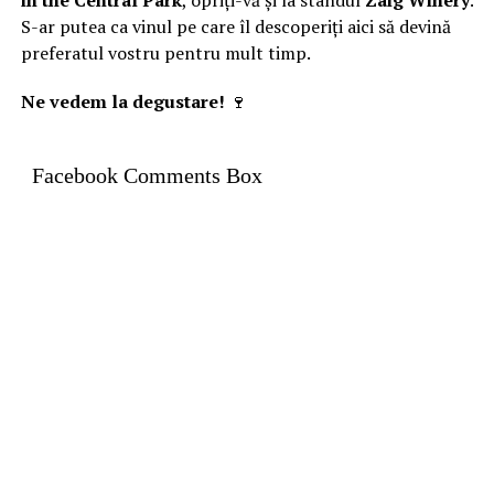
in the Central Park
, opriți-vă și la standul
Zaig Winery
.
S-ar putea ca vinul pe care îl descoperiți aici să devină
preferatul vostru pentru mult timp.
Ne vedem la degustare!
🍷
Facebook Comments Box