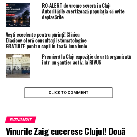
RO-ALERT de vreme severă în Cluj:
Autoritățile avertizează populația să evite
deplasările
Vești excelente pentru părinți! Clinica
Diacicov oferă consultații stomatologice
GRATUITE pentru copii în toată luna iunie
Premieră la Cluj: expoziție de artă organizată
într-un șantier activ, la RIVUS
CLICK TO COMMENT
EVENIMENT
Vinurile Zaig cuceresc Clujul! Două