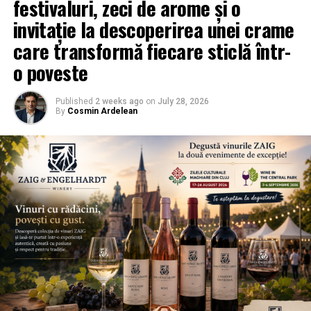
festivaluri, zeci de arome și o
invitație la descoperirea unei crame
care transformă fiecare sticlă într-
o poveste
Published
2 weeks ago
on
July 28, 2026
By
Cosmin Ardelean