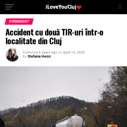
EVENIMENT
Accident cu două TIR-uri într-o
localitate din Cluj
Published
6 years ago
on
April 14, 2020
By
Stefania Heinz