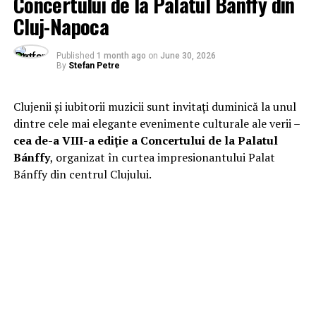
Concertului de la Palatul Bánffy din
Cluj-Napoca
Published
1 month ago
on
June 30, 2026
By
Stefan Petre
Clujenii și iubitorii muzicii sunt invitați duminică la unul
dintre cele mai elegante evenimente culturale ale verii –
cea de-a VIII-a ediție a Concertului de la Palatul
Bánffy
, organizat în curtea impresionantului Palat
Bánffy din centrul Clujului.