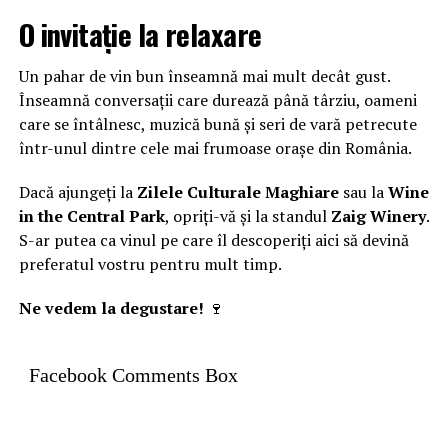
O invitație la relaxare
Un pahar de vin bun înseamnă mai mult decât gust.
Înseamnă conversații care durează până târziu, oameni
care se întâlnesc, muzică bună și seri de vară petrecute
într-unul dintre cele mai frumoase orașe din România.
Dacă ajungeți la
Zilele Culturale Maghiare
sau la
Wine
in the Central Park
, opriți-vă și la standul
Zaig Winery
.
S-ar putea ca vinul pe care îl descoperiți aici să devină
preferatul vostru pentru mult timp.
Ne vedem la degustare!
🍷
Facebook Comments Box