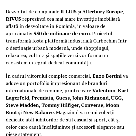
Dezvoltat de companiile
IULIUS
și
Atterbury Europe
,
RIVUS
reprezintă cea mai mare investiție imobiliară
aflată în dezvoltare în România, în valoare de
aproximativ
550 de milioane de euro
. Proiectul
transformă fosta platformă industrială Carbochim într-
o destinație urbană modernă, unde shoppingul,
relaxarea, cultura și spațiile verzi vor forma un
ecosistem integrat dedicat comunității.
În cadrul viitorului complex comercial,
Enzo Bertini
va
aduce un portofoliu impresionant de branduri
internaționale de renume, printre care
Valentino
,
Karl
Lagerfeld, Premiata, Guess, John Richmond, UGG,
Steve Madden, Tommy Hilfiger, Converse, Moon
Boot și New Balance
. Magazinul va reuni colecții
dedicate atât iubitorilor de stil casual și sport, cât și
celor care caută încălțăminte și accesorii elegante sau
piese statement.