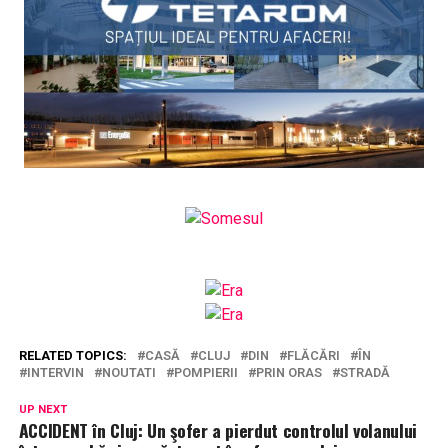
RELATED TOPICS:
CASĂ
CLUJ
DIN
FLĂCĂRI
ÎN
INTERVIN
NOUTATI
POMPIERII
PRIN ORAS
STRADĂ
UP NEXT
ACCIDENT în Cluj: Un şofer a pierdut controlul volanului