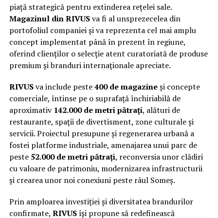
piață strategică pentru extinderea rețelei sale.
Magazinul din RIVUS
va fi al unsprezecelea din
portofoliul companiei și va reprezenta cel mai amplu
concept implementat până în prezent în regiune,
oferind clienților o selecție atent curatoriată de produse
premium și branduri internaționale apreciate.
RIVUS
va include peste
400 de magazine
și concepte
comerciale, întinse pe o suprafață închiriabilă de
aproximativ
142.000 de metri pătrați
, alături de
restaurante, spații de divertisment, zone culturale și
servicii. Proiectul presupune și regenerarea urbană a
fostei platforme industriale, amenajarea unui parc de
peste
52.000 de metri pătrați
, reconversia unor clădiri
cu valoare de patrimoniu, modernizarea infrastructurii
și crearea unor noi conexiuni peste râul Someș.
Prin amploarea investiției și diversitatea brandurilor
confirmate,
RIVUS
își propune să redefinească