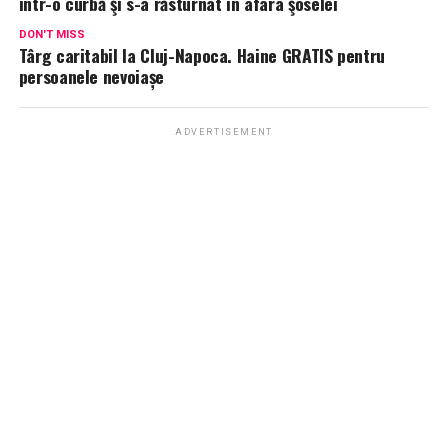
într-o curbă şi s-a răsturnat în afara şoselei
DON'T MISS
Târg caritabil la Cluj-Napoca. Haine GRATIS pentru
persoanele nevoiașe
ADVERTISEMENT