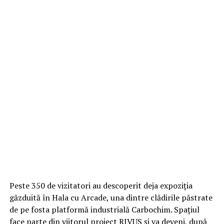
Peste 350 de vizitatori au descoperit deja expoziția
găzduită în Hala cu Arcade, una dintre clădirile păstrate
de pe fosta platformă industrială Carbochim. Spațiul
face parte din viitorul proiect RIVUS și va deveni, după