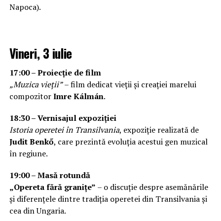
Napoca).
Vineri, 3 iulie
17:00 – Proiecție de film
„Muzica vieții”
– film dedicat vieții și creației marelui
compozitor
Imre Kálmán
.
18:30 – Vernisajul expoziției
Istoria operetei în Transilvania
, expoziție realizată de
Judit Benkő
, care prezintă evoluția acestui gen muzical
în regiune.
19:00 – Masă rotundă
„Opereta fără granițe”
– o discuție despre asemănările
și diferențele dintre tradiția operetei din Transilvania și
cea din Ungaria.