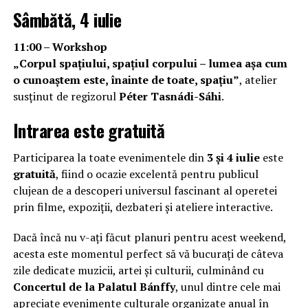
Sâmbătă, 4 iulie
11:00 – Workshop
„Corpul spațiului, spațiul corpului – lumea așa cum
o cunoaștem este, înainte de toate, spațiu”
, atelier
susținut de regizorul
Péter Tasnádi-Sáhi
.
Intrarea este gratuită
Participarea la toate evenimentele din
3 și 4 iulie
este
gratuită
, fiind o ocazie excelentă pentru publicul
clujean de a descoperi universul fascinant al operetei
prin filme, expoziții, dezbateri și ateliere interactive.
Dacă încă nu v-ați făcut planuri pentru acest weekend,
acesta este momentul perfect să vă bucurați de câteva
zile dedicate muzicii, artei și culturii, culminând cu
Concertul de la Palatul Bánffy
, unul dintre cele mai
apreciate evenimente culturale organizate anual în