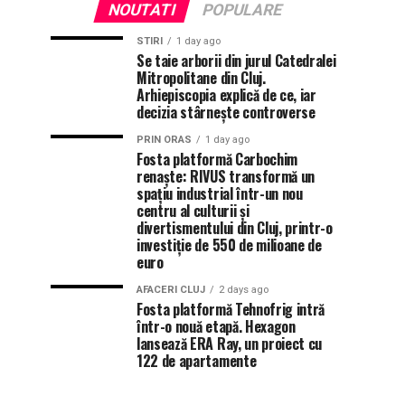
NOUTATI
POPULARE
STIRI
1 day ago
Se taie arborii din jurul Catedralei
Mitropolitane din Cluj.
Arhiepiscopia explică de ce, iar
decizia stârnește controverse
PRIN ORAS
1 day ago
Fosta platformă Carbochim
renaște: RIVUS transformă un
spațiu industrial într-un nou
centru al culturii și
divertismentului din Cluj, printr-o
investiție de 550 de milioane de
euro
AFACERI CLUJ
2 days ago
Fosta platformă Tehnofrig intră
într-o nouă etapă. Hexagon
lansează ERA Ray, un proiect cu
122 de apartamente