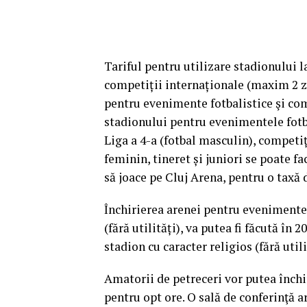
Tariful pentru utilizare stadionului l
competiții internaționale (maxim 2 zi
pentru evenimente fotbalistice şi comp
stadionului pentru evenimentele fotba
Liga a 4-a (fotbal masculin), competiț
feminin, tineret și juniori se poate f
să joace pe Cluj Arena, pentru o taxă d
Închirierea arenei pentru evenimente
(fără utilități), va putea fi făcută în 
stadion cu caracter religios (fără utili
Amatorii de petreceri vor putea închir
pentru opt ore. O sală de conferinţă are