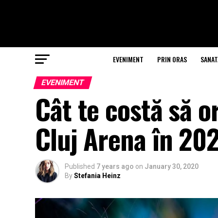
EVENIMENT
PRIN ORAS
SANAT
EVENIMENT
Cât te costă să 
Cluj Arena în 20
Published
7 years ago
on
January 30, 2020
By
Stefania Heinz