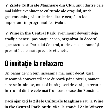
🍷
Zilele Culturale Maghiare din Cluj
, unul dintre cele
mai iubite evenimente culturale ale orașului, unde
gastronomia și vinurile de calitate ocupă un loc
important în programul festivalului.
🍷
Wine in the Central Park
, eveniment devenit deja
tradiție pentru pasionații de vin, organizat în decorul
spectaculos al Parcului Central, unde zeci de crame își
prezintă cele mai apreciate etichete.
O invitație la relaxare
Un pahar de vin bun înseamnă mai mult decât gust.
Înseamnă conversații care durează până târziu, oameni
care se întâlnesc, muzică bună și seri de vară petrecute
într-unul dintre cele mai frumoase orașe din România.
Dacă ajungeți la
Zilele Culturale Maghiare
sau la
Wine
in the Central Park
, opriți-vă și la standul
Zaig Winery
.