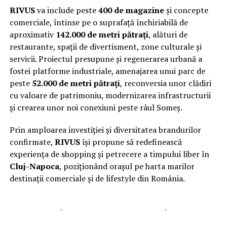
RIVUS
va include peste
400 de magazine
și concepte
comerciale, întinse pe o suprafață închiriabilă de
aproximativ
142.000 de metri pătrați
, alături de
restaurante, spații de divertisment, zone culturale și
servicii. Proiectul presupune și regenerarea urbană a
fostei platforme industriale, amenajarea unui parc de
peste
52.000 de metri pătrați
, reconversia unor clădiri
cu valoare de patrimoniu, modernizarea infrastructurii
și crearea unor noi conexiuni peste râul Someș.
Prin amploarea investiției și diversitatea brandurilor
confirmate,
RIVUS
își propune să redefinească
experiența de shopping și petrecere a timpului liber în
Cluj-Napoca
, poziționând orașul pe harta marilor
destinații comerciale și de lifestyle din România.