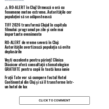
⚠️ RO-ALERT în Cluj! Urmează o oră cu
fenomene meteo extreme. Autoritățile cer
populației să se adăpostească
TIFF 2026 transformă Clujul în capitala
filmului: programul pe zile și cele mai
importante evenimente
RO-ALERT de vreme severă în Cluj:
Autoritățile avertizează populația să evite
deplasările
Vești excelente pentru părinți! Clinica
Diacicov oferă consultații stomatologice
GRATUITE pentru copii în toată luna iunie
Frații Tate vor să cumpere fostul Hotel
Continental din Cluj și să îl transforme într-
un hotel de lux
CLICK TO COMMENT