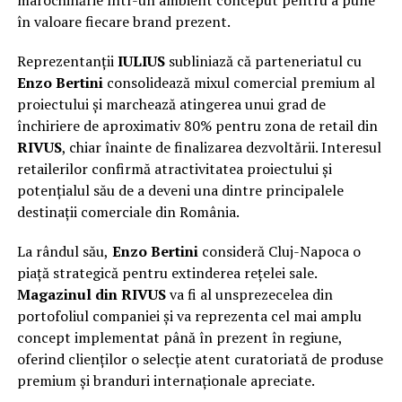
marochinărie într-un ambient conceput pentru a pune
în valoare fiecare brand prezent.
Reprezentanții
IULIUS
subliniază că parteneriatul cu
Enzo Bertini
consolidează mixul comercial premium al
proiectului și marchează atingerea unui grad de
închiriere de aproximativ 80% pentru zona de retail din
RIVUS
, chiar înainte de finalizarea dezvoltării. Interesul
retailerilor confirmă atractivitatea proiectului și
potențialul său de a deveni una dintre principalele
destinații comerciale din România.
La rândul său,
Enzo Bertini
consideră Cluj-Napoca o
piață strategică pentru extinderea rețelei sale.
Magazinul din RIVUS
va fi al unsprezecelea din
portofoliul companiei și va reprezenta cel mai amplu
concept implementat până în prezent în regiune,
oferind clienților o selecție atent curatoriată de produse
premium și branduri internaționale apreciate.