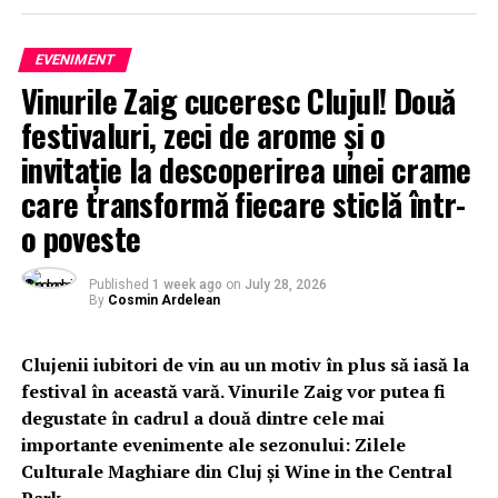
EVENIMENT
Vinurile Zaig cuceresc Clujul! Două
festivaluri, zeci de arome și o
invitație la descoperirea unei crame
care transformă fiecare sticlă într-
o poveste
Published
1 week ago
on
July 28, 2026
By
Cosmin Ardelean
Clujenii iubitori de vin au un motiv în plus să iasă la
festival în această vară. Vinurile Zaig vor putea fi
degustate în cadrul a două dintre cele mai
importante evenimente ale sezonului: Zilele
Culturale Maghiare din Cluj și Wine in the Central
Park.