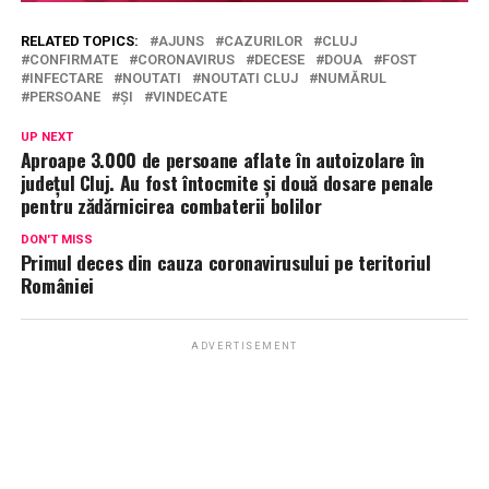
RELATED TOPICS:
AJUNS
CAZURILOR
CLUJ
CONFIRMATE
CORONAVIRUS
DECESE
DOUA
FOST
INFECTARE
NOUTATI
NOUTATI CLUJ
NUMĂRUL
PERSOANE
ȘI
VINDECATE
UP NEXT
Aproape 3.000 de persoane aflate în autoizolare în
județul Cluj. Au fost întocmite și două dosare penale
pentru zădărnicirea combaterii bolilor
DON'T MISS
Primul deces din cauza coronavirusului pe teritoriul
României
ADVERTISEMENT