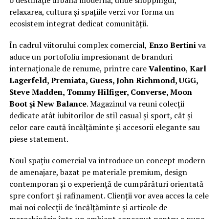
o destinație urbană modernă, unde shoppingul,
relaxarea, cultura și spațiile verzi vor forma un
ecosistem integrat dedicat comunității.
În cadrul viitorului complex comercial,
Enzo Bertini
va
aduce un portofoliu impresionant de branduri
internaționale de renume, printre care
Valentino
,
Karl
Lagerfeld, Premiata, Guess, John Richmond, UGG,
Steve Madden, Tommy Hilfiger, Converse, Moon
Boot și New Balance
. Magazinul va reuni colecții
dedicate atât iubitorilor de stil casual și sport, cât și
celor care caută încălțăminte și accesorii elegante sau
piese statement.
Noul spațiu comercial va introduce un concept modern
de amenajare, bazat pe materiale premium, design
contemporan și o experiență de cumpărături orientată
spre confort și rafinament. Clienții vor avea acces la cele
mai noi colecții de încălțăminte și articole de