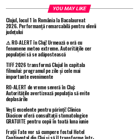
YOU MAY LIKE
Clujul, locul 1 în România la Bacalaureat
2026. Performanță remarcabilă pentru elevii
județului
⚠️ RO-ALERT în Cluj! Urmează o oră cu
fenomene meteo extreme. Autoritățile cer
populației să se adăpostească
TIFF 2026 transformă Clujul în capitala
filmului: programul pe zile și cele mai
importante evenimente
RO-ALERT de vreme severă în Cluj:
Autoritățile avertizează populația să evite
deplasările
Vești excelente pentru părinți! Clinica
Diacicov oferă consultații stomatologice
GRATUITE pentru copii în toată luna iunie
Frații Tate vor să cumpere fostul Hotel
Continental din Cluj și să îl transforme într-