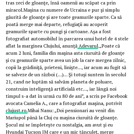
tras zeci de gloanţe, însă oamenii au scăpat ca prin
miracol.Maşina cu numere de Ucraina e pur şi simplu
găurită de gloanţe şi are toate geamurile sparte. Ca să
poată merge mai departe, refugiaţii au acoperit
geamurile sparte cu pungi şi cartoane. Aşa a fost
fotografiat automobilul în parcarea unui hotel de 4 stele
aflat la marginea Clujului, anunță
Adevarul
.„Poate că
acum 2 luni, familia din maşina asta ciuruită de gloanţe
şi cu geamurile sparte avea un job la care mergea zilnic,
copii la grădiniţă, prieteni, linişte…, iar acum au fugit să
se salveze de un război (…)… Şi totuşi suntem în secolul
21, cand ne luptăm să salvăm planeta de poluare,
construim inteligenţă artificială etc…, iar lângă noi
timpul s-a dat în urmă cu 80 de ani”, a scris pe Facebook
avocata Camelia A., care a fotografiat maşina, potrivit
clujust.ro.
Mihai Nanu: „Doi pensionari au venit din
Mariupol până la Cluj cu mașina ciuruită de gloanțe.
Șocul mi se împletește cu nostalgia, am avut și eu
Hyundai Tucson JM care e un mic tănculeț, merge