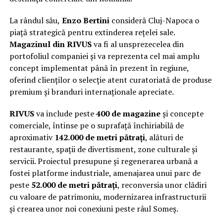
La rândul său,
Enzo Bertini
consideră Cluj-Napoca o
piață strategică pentru extinderea rețelei sale.
Magazinul din RIVUS
va fi al unsprezecelea din
portofoliul companiei și va reprezenta cel mai amplu
concept implementat până în prezent în regiune,
oferind clienților o selecție atent curatoriată de produse
premium și branduri internaționale apreciate.
RIVUS
va include peste
400 de magazine
și concepte
comerciale, întinse pe o suprafață închiriabilă de
aproximativ
142.000 de metri pătrați
, alături de
restaurante, spații de divertisment, zone culturale și
servicii. Proiectul presupune și regenerarea urbană a
fostei platforme industriale, amenajarea unui parc de
peste
52.000 de metri pătrați
, reconversia unor clădiri
cu valoare de patrimoniu, modernizarea infrastructurii
și crearea unor noi conexiuni peste râul Someș.