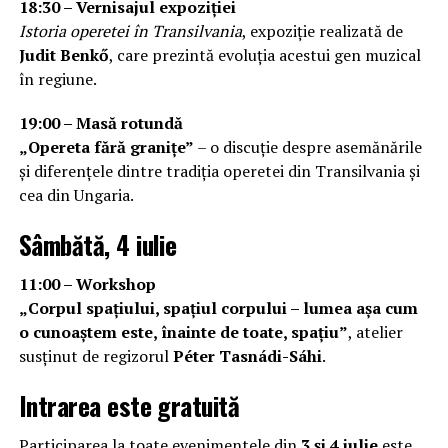
18:30 – Vernisajul expoziției
Istoria operetei în Transilvania
, expoziție realizată de
Judit Benkő
, care prezintă evoluția acestui gen muzical
în regiune.
19:00 – Masă rotundă
„Opereta fără granițe”
– o discuție despre asemănările
și diferențele dintre tradiția operetei din Transilvania și
cea din Ungaria.
Sâmbătă, 4 iulie
11:00 – Workshop
„Corpul spațiului, spațiul corpului – lumea așa cum
o cunoaștem este, înainte de toate, spațiu”
, atelier
susținut de regizorul
Péter Tasnádi-Sáhi
.
Intrarea este gratuită
Participarea la toate evenimentele din
3 și 4 iulie
este