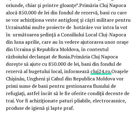
oriunde, chiar și printre gloanțe”.Primăria Cluj Napoca
alocă 850.000 de lei din fondul de rezervă, bani cu care
se vor achiziționa veste antiglonț și căști militare pentru
UcrainaMai multe proiecte de hotărâre vor intra la vot
în următoarea ședință a Consiliului Local Cluj-Napoca
din luna aprilie, care au în vedere ajutorarea unor orașe
din Ucraina și Republica Moldova, în contextul
războiului declanșat de Rusia.Primăria Cluj Napoca
dorește să ajute cu 850.000 de lei, bani din fondul de
rezervă al bugetului local, informează
cluj24.ro.
Orașele
Chișinău, Ungheni și Cahul din Republica Moldova vor
primi sume de bani pentru gestionarea fluxului de
refugiați, astfel încât să le fie oferite condiții decente de
trai. Vor fi achiziționate paturi pliabile, electrocasnice,
produse de igienă și lapte praf.