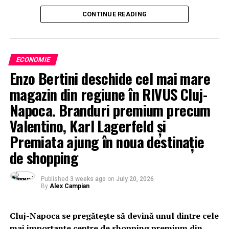
CONTINUE READING
ECONOMIE
Enzo Bertini deschide cel mai mare
magazin din regiune în RIVUS Cluj-
Napoca. Branduri premium precum
Valentino, Karl Lagerfeld și
Premiata ajung în noua destinație
de shopping
Published
3 weeks ago
on
July 20, 2026
By
Alex Campian
Cluj-Napoca se pregătește să devină unul dintre cele
mai importante centre de shopping premium din