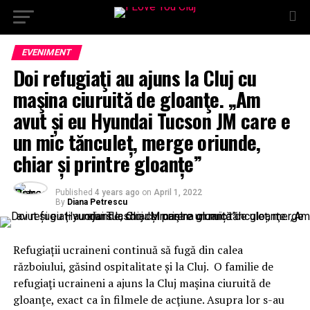
EVENIMENT
Doi refugiaţi au ajuns la Cluj cu
maşina ciuruită de gloanţe. „Am
avut și eu Hyundai Tucson JM care e
un mic tănculeț, merge oriunde,
chiar și printre gloanțe”
Published
4 years ago
on
April 1, 2022
By
Diana Petrescu
Refugiații ucraineni continuă să fugă din calea
războiului, găsind ospitalitate și la Cluj. O familie de
refugiaţi ucraineni a ajuns la Cluj maşina ciuruită de
gloanţe, exact ca în filmele de acţiune. Asupra lor s-au