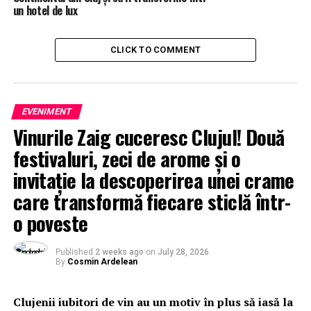
un hotel de lux
CLICK TO COMMENT
EVENIMENT
Vinurile Zaig cuceresc Clujul! Două
festivaluri, zeci de arome și o
invitație la descoperirea unei crame
care transformă fiecare sticlă într-
o poveste
Published
2 weeks ago
on
July 28, 2026
By
Cosmin Ardelean
Clujenii iubitori de vin au un motiv în plus să iasă la