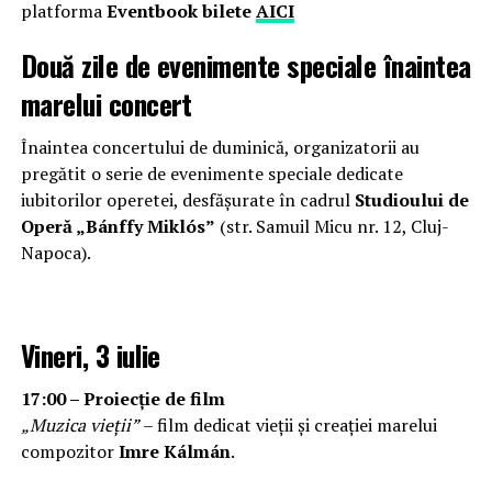
platforma
Eventbook bilete
AICI
Două zile de evenimente speciale înaintea
marelui concert
Înaintea concertului de duminică, organizatorii au
pregătit o serie de evenimente speciale dedicate
iubitorilor operetei, desfășurate în cadrul
Studioului de
Operă „Bánffy Miklós”
(str. Samuil Micu nr. 12, Cluj-
Napoca).
Vineri, 3 iulie
17:00 – Proiecție de film
„Muzica vieții”
– film dedicat vieții și creației marelui
compozitor
Imre Kálmán
.