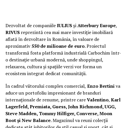
Dezvoltat de companiile
IULIUS
și
Atterbury Europe
,
RIVUS
reprezintă cea mai mare investiție imobiliară
aflată în dezvoltare în România, în valoare de
aproximativ
550 de milioane de euro
. Proiectul
transformă fosta platformă industrială Carbochim într-
o destinație urbană modernă, unde shoppingul,
relaxarea, cultura și spațiile verzi vor forma un
ecosistem integrat dedicat comunității.
În cadrul viitorului complex comercial,
Enzo Bertini
va
aduce un portofoliu impresionant de branduri
internaționale de renume, printre care
Valentino
,
Karl
Lagerfeld, Premiata, Guess, John Richmond, UGG,
Steve Madden, Tommy Hilfiger, Converse, Moon
Boot și New Balance
. Magazinul va reuni colecții
dedicate atât iubitorilor de stil casual și sport, cât și