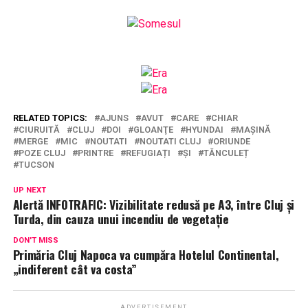
RELATED TOPICS:
AJUNS
AVUT
CARE
CHIAR
CIURUITĂ
CLUJ
DOI
GLOANŢE
HYUNDAI
MAȘINĂ
MERGE
MIC
NOUTATI
NOUTATI CLUJ
ORIUNDE
POZE CLUJ
PRINTRE
REFUGIAȚI
ȘI
TĂNCULEȚ
TUCSON
UP NEXT
Alertă INFOTRAFIC: Vizibilitate redusă pe A3, între Cluj și
Turda, din cauza unui incendiu de vegetație
DON'T MISS
Primăria Cluj Napoca va cumpăra Hotelul Continental,
„indiferent cât va costa”
ADVERTISEMENT