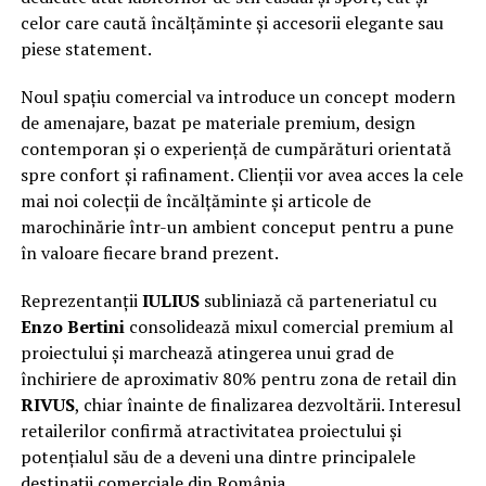
celor care caută încălțăminte și accesorii elegante sau
piese statement.
Noul spațiu comercial va introduce un concept modern
de amenajare, bazat pe materiale premium, design
contemporan și o experiență de cumpărături orientată
spre confort și rafinament. Clienții vor avea acces la cele
mai noi colecții de încălțăminte și articole de
marochinărie într-un ambient conceput pentru a pune
în valoare fiecare brand prezent.
Reprezentanții
IULIUS
subliniază că parteneriatul cu
Enzo Bertini
consolidează mixul comercial premium al
proiectului și marchează atingerea unui grad de
închiriere de aproximativ 80% pentru zona de retail din
RIVUS
, chiar înainte de finalizarea dezvoltării. Interesul
retailerilor confirmă atractivitatea proiectului și
potențialul său de a deveni una dintre principalele
destinații comerciale din România.