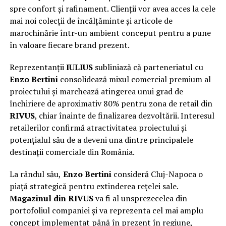
spre confort și rafinament. Clienții vor avea acces la cele
mai noi colecții de încălțăminte și articole de
marochinărie într-un ambient conceput pentru a pune
în valoare fiecare brand prezent.
Reprezentanții
IULIUS
subliniază că parteneriatul cu
Enzo Bertini
consolidează mixul comercial premium al
proiectului și marchează atingerea unui grad de
închiriere de aproximativ 80% pentru zona de retail din
RIVUS
, chiar înainte de finalizarea dezvoltării. Interesul
retailerilor confirmă atractivitatea proiectului și
potențialul său de a deveni una dintre principalele
destinații comerciale din România.
La rândul său,
Enzo Bertini
consideră Cluj-Napoca o
piață strategică pentru extinderea rețelei sale.
Magazinul din RIVUS
va fi al unsprezecelea din
portofoliul companiei și va reprezenta cel mai amplu
concept implementat până în prezent în regiune,