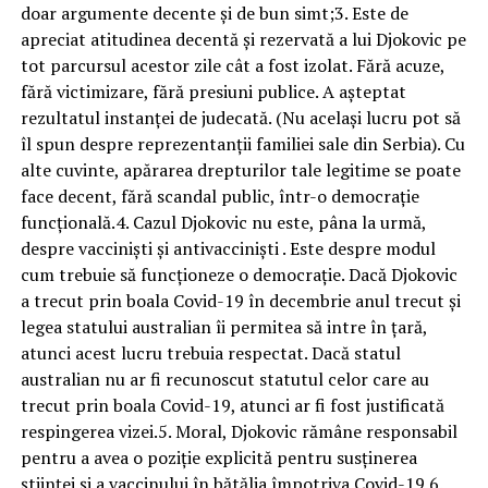
doar argumente decente și de bun simt;3. Este de
apreciat atitudinea decentă și rezervată a lui Djokovic pe
tot parcursul acestor zile cât a fost izolat. Fără acuze,
fără victimizare, fără presiuni publice. A așteptat
rezultatul instanței de judecată. (Nu același lucru pot să
îl spun despre reprezentanții familiei sale din Serbia). Cu
alte cuvinte, apărarea drepturilor tale legitime se poate
face decent, fără scandal public, într-o democrație
funcțională.4. Cazul Djokovic nu este, pâna la urmă,
despre vacciniști și antivacciniști . Este despre modul
cum trebuie să funcționeze o democrație. Dacă Djokovic
a trecut prin boala Covid-19 în decembrie anul trecut și
legea statului australian îi permitea să intre în țară,
atunci acest lucru trebuia respectat. Dacă statul
australian nu ar fi recunoscut statutul celor care au
trecut prin boala Covid-19, atunci ar fi fost justificată
respingerea vizei.5. Moral, Djokovic rămâne responsabil
pentru a avea o poziție explicită pentru susținerea
științei și a vaccinului în bătălia împotriva Covid-19.6.