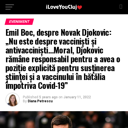
EVENIMENT
Emil Boc, despre Novak Djokovic:
„Nu este despre vacciniști și
antivacciniști…Moral, Djokovic
rămâne responsabil pentru a avea o
poziție explicită pentru susținerea
științei și a vaccinului în bătălia
împotriva Covid-19”
Published
5 years ago
on
January 11, 2022
By
Diana Petrescu