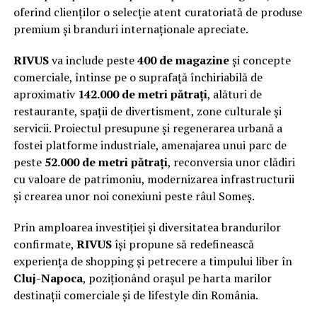
oferind clienților o selecție atent curatoriată de produse
premium și branduri internaționale apreciate.
RIVUS
va include peste
400 de magazine
și concepte
comerciale, întinse pe o suprafață închiriabilă de
aproximativ
142.000 de metri pătrați
, alături de
restaurante, spații de divertisment, zone culturale și
servicii. Proiectul presupune și regenerarea urbană a
fostei platforme industriale, amenajarea unui parc de
peste
52.000 de metri pătrați
, reconversia unor clădiri
cu valoare de patrimoniu, modernizarea infrastructurii
și crearea unor noi conexiuni peste râul Someș.
Prin amploarea investiției și diversitatea brandurilor
confirmate,
RIVUS
își propune să redefinească
experiența de shopping și petrecere a timpului liber în
Cluj-Napoca
, poziționând orașul pe harta marilor
destinații comerciale și de lifestyle din România.