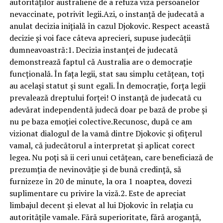
autorităților australiene de a refuza viza persoanelor
nevaccinate, potrivit legii.Azi, o instanță de judecată a
anulat decizia inițială în cazul Djokovic. Respect această
decizie și voi face câteva aprecieri, supuse judecății
dumneavoastră:1. Decizia instanței de judecată
demonstrează faptul că Australia are o democrație
funcțională. În fața legii, stat sau simplu cetățean, toți
au același statut și sunt egali. În democrație, forța legii
prevalează dreptului forței! O instanță de judecată cu
adevărat independentă judecă doar pe bază de probe și
nu pe baza emoției colective.Recunosc, după ce am
vizionat dialogul de la vamă dintre Djokovic și ofițerul
vamal, că judecătorul a interpretat și aplicat corect
legea. Nu poți să ii ceri unui cetățean, care beneficiază de
prezumția de nevinovăție și de bună credință, să
furnizeze în 20 de minute, la ora 1 noaptea, dovezi
suplimentare cu privire la viză.2. Este de apreciat
limbajul decent și elevat al lui Djokovic în relația cu
autoritățile vamale. Fără superioritate, fără aroganță,