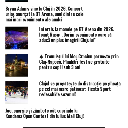
Bryan Adams vine la Cluj în 2026. Concert
uriaș anunțat la BT Arena, unul dintre cele
mai mari evenimente ale anului
Interzis la manele pe BT Arena din 2026.
Ionuț Rusu: „Dorim evenimente care să
aducă un plus imaginii Clujului”
🎄 Trenulețul lui Moș Crăciun pornește prin
Cluj-Napoca. Plimbări festive gratuite
pentru copiii sub 3 ani
Clujul se pregătește de distracție pe gheață
pe cel mai mare patinoar: Fiesta Sport
redeschide sezonul!
Joc, energie și zâmbete cât cuprinde la
Kendama Open Contest din Iulius Mall Cluj!