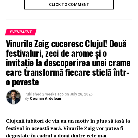
CLICK TO COMMENT
EVENIMENT
Vinurile Zaig cuceresc Clujul! Două
festivaluri, zeci de arome și o
invitație la descoperirea unei crame
care transformă fiecare sticlă într-
o poveste
Published
2 weeks ago
on
July 28, 2026
By
Cosmin Ardelean
Clujenii iubitori de vin au un motiv în plus să iasă la
festival în această vară. Vinurile Zaig vor putea fi
degustate în cadrul a două dintre cele mai