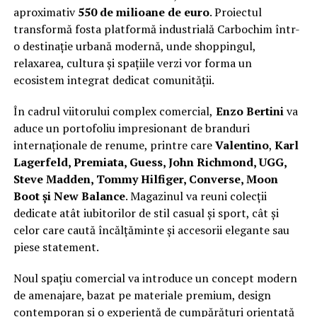
aproximativ
550 de milioane de euro
. Proiectul
transformă fosta platformă industrială Carbochim într-
o destinație urbană modernă, unde shoppingul,
relaxarea, cultura și spațiile verzi vor forma un
ecosistem integrat dedicat comunității.
În cadrul viitorului complex comercial,
Enzo Bertini
va
aduce un portofoliu impresionant de branduri
internaționale de renume, printre care
Valentino
,
Karl
Lagerfeld, Premiata, Guess, John Richmond, UGG,
Steve Madden, Tommy Hilfiger, Converse, Moon
Boot și New Balance
. Magazinul va reuni colecții
dedicate atât iubitorilor de stil casual și sport, cât și
celor care caută încălțăminte și accesorii elegante sau
piese statement.
Noul spațiu comercial va introduce un concept modern
de amenajare, bazat pe materiale premium, design
contemporan și o experiență de cumpărături orientată