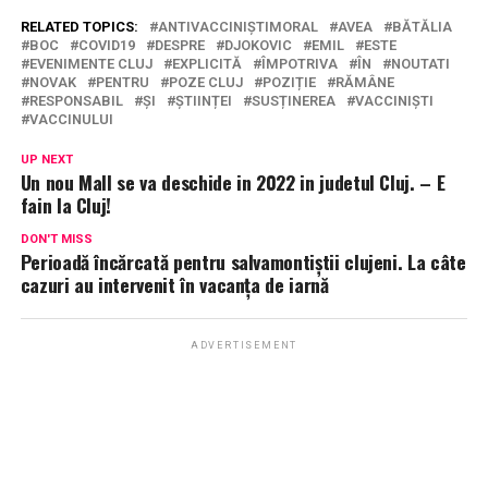
RELATED TOPICS:
ANTIVACCINIȘTIMORAL
AVEA
BĂTĂLIA
BOC
COVID19
DESPRE
DJOKOVIC
EMIL
ESTE
EVENIMENTE CLUJ
EXPLICITĂ
ÎMPOTRIVA
ÎN
NOUTATI
NOVAK
PENTRU
POZE CLUJ
POZIȚIE
RĂMÂNE
RESPONSABIL
ȘI
ȘTIINȚEI
SUSȚINEREA
VACCINIȘTI
VACCINULUI
UP NEXT
Un nou Mall se va deschide in 2022 in judetul Cluj. – E
fain la Cluj!
DON'T MISS
Perioadă încărcată pentru salvamontiștii clujeni. La câte
cazuri au intervenit în vacanța de iarnă
ADVERTISEMENT