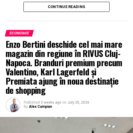
CONTINUE READING
ECONOMIE
Enzo Bertini deschide cel mai mare
magazin din regiune în RIVUS Cluj-
Napoca. Branduri premium precum
Valentino, Karl Lagerfeld și
Premiata ajung în noua destinație
de shopping
Published
3 weeks ago
on
July 20, 2026
By
Alex Campian