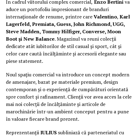
În cadrul viitorului complex comercial,
Enzo Bertini
va
aduce un portofoliu impresionant de branduri
internaționale de renume, printre care
Valentino
,
Karl
Lagerfeld, Premiata, Guess, John Richmond, UGG,
Steve Madden, Tommy Hilfiger, Converse, Moon
Boot și New Balance
. Magazinul va reuni colecții
dedicate atât iubitorilor de stil casual și sport, cât și
celor care caută încălțăminte și accesorii elegante sau
piese statement.
Noul spațiu comercial va introduce un concept modern
de amenajare, bazat pe materiale premium, design
contemporan și o experiență de cumpărături orientată
spre confort și rafinament. Clienții vor avea acces la cele
mai noi colecții de încălțăminte și articole de
marochinărie într-un ambient conceput pentru a pune
în valoare fiecare brand prezent.
Reprezentanții
IULIUS
subliniază că parteneriatul cu