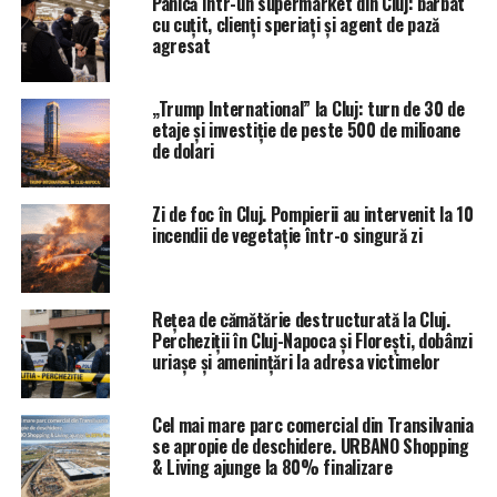
Panicǎ într-un supermarket din Cluj: bărbat
cu cuțit, clienți speriați și agent de pază
agresat
„Trump International” la Cluj: turn de 30 de
etaje și investiție de peste 500 de milioane
de dolari
Zi de foc în Cluj. Pompierii au intervenit la 10
incendii de vegetație într-o singură zi
Rețea de cămătărie destructurată la Cluj.
Percheziții în Cluj-Napoca și Florești, dobânzi
uriașe și amenințări la adresa victimelor
Cel mai mare parc comercial din Transilvania
se apropie de deschidere. URBANO Shopping
& Living ajunge la 80% finalizare