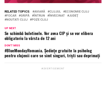
RELATED TOPICS:
AVIARĂ
CLUJUL
ECONOMIE CLUJ
FOCAR
GRIPĂ
ÎNTRUN
ÎNVECINAT
JUDEŢ
NOUTATI CLUJ
POZE CLUJ
UP NEXT
Se schimbă buletinele. Vor avea CIP și se vor elibera
obligatoriu la vârsta de 12 ani
DON'T MISS
#BlueMondayRomania. Ședințe gratuite la psiholog
pentru clujenii care se simt singuri, triști sau deprimați
ADVERTISEMENT