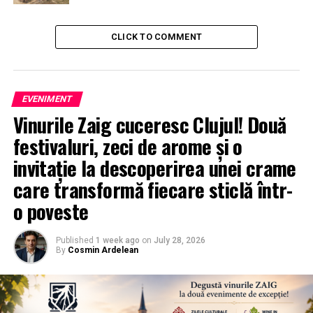
CLICK TO COMMENT
EVENIMENT
Vinurile Zaig cuceresc Clujul! Două
festivaluri, zeci de arome și o
invitație la descoperirea unei crame
care transformă fiecare sticlă într-
o poveste
Published
1 week ago
on
July 28, 2026
By
Cosmin Ardelean