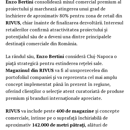
Enzo Bertini
consolidează mixul comercial premium al
proiectului și marchează atingerea unui grad de
închiriere de aproximativ 80% pentru zona de retail din
RIVUS
, chiar înainte de finalizarea dezvoltării. Interesul
retailerilor confirmă atractivitatea proiectului și
potențialul său de a deveni una dintre principalele
destinații comerciale din România.
La rândul său,
Enzo Bertini
consideră Cluj-Napoca o
piață strategică pentru extinderea rețelei sale.
Magazinul din RIVUS
va fi al unsprezecelea din
portofoliul companiei și va reprezenta cel mai amplu
concept implementat până în prezent în regiune,
oferind clienților o selecție atent curatoriată de produse
premium și branduri internaționale apreciate.
RIVUS
va include peste
400 de magazine
și concepte
comerciale, întinse pe o suprafață închiriabilă de
aproximativ
142.000 de metri pătrați
, alături de