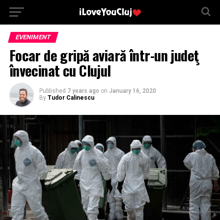
EVENIMENT
Focar de gripă aviară într-un judeţ
învecinat cu Clujul
Published
7 years ago
on
January 16, 2020
By
Tudor Calinescu