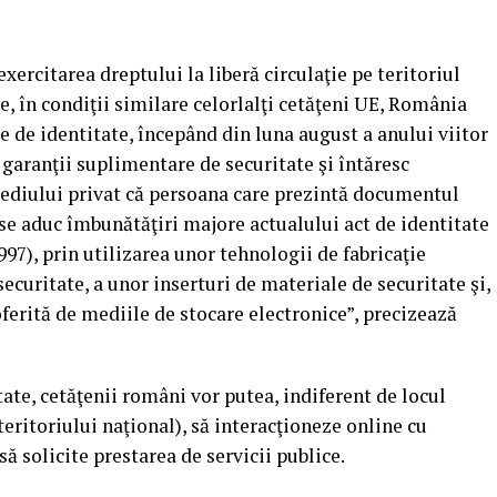
xercitarea dreptului la liberă circulaţie pe teritoriul
 în condiţii similare celorlalţi cetăţeni UE, România
e de identitate, începând din luna august a anului viitor
u garanţii suplimentare de securitate şi întăresc
 mediului privat că persoana care prezintă documentul
l, se aduc îmbunătăţiri majore actualului act de identitate
1997), prin utilizarea unor tehnologii de fabricaţie
ecuritate, a unor inserturi de materiale de securitate şi,
oferită de mediile de stocare electronice”, precizează
ate, cetăţenii români vor putea, indiferent de locul
teritoriului naţional), să interacţioneze online cu
să solicite prestarea de servicii publice.