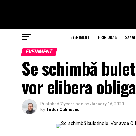
EVENIMENT
PRIN ORAS
SANAT
EVENIMENT
Se schimbă buleti
vor elibera obliga
Published
7 years ago
on
January 16, 2020
By
Tudor Calinescu