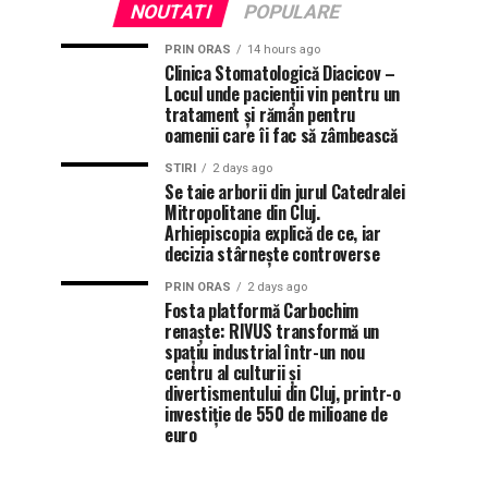
NOUTATI
POPULARE
PRIN ORAS
14 hours ago
Clinica Stomatologică Diacicov –
Locul unde pacienții vin pentru un
tratament și rămân pentru
oamenii care îi fac să zâmbească
STIRI
2 days ago
Se taie arborii din jurul Catedralei
Mitropolitane din Cluj.
Arhiepiscopia explică de ce, iar
decizia stârnește controverse
PRIN ORAS
2 days ago
Fosta platformă Carbochim
renaște: RIVUS transformă un
spațiu industrial într-un nou
centru al culturii și
divertismentului din Cluj, printr-o
investiție de 550 de milioane de
euro